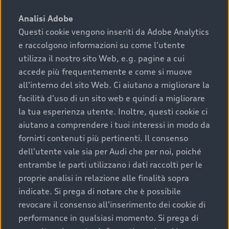
sono:
Analisi Adobe
Questi cookie vengono inseriti da Adobe Analytics
›
chilometraggio: un valore contenuto corrisponde a
e raccolgono informazioni su come l'utente
uno stato migliore del veicolo e a una maggiore
durata nel tempo;
utilizza il nostro sito Web, e.g. pagine a cui
accede più frequentemente e come si muove
›
cronologia dei tagliandi: una documentazione
all'interno del sito Web. Ci aiutano a migliorare la
completa della vettura certifica una manutenzione
facilità d'uso di un sito web e quindi a migliorare
costante e accurata;
la tua esperienza utente. Inoltre, questi cookie ci
›
condizioni della carrozzeria e degli interni: una
aiutano a comprendere i tuoi interessi in modo da
buona conservazione evidenzia cura e attenzione del
fornirti contenuti più pertinenti. Il consenso
precedente proprietario;
dell'utente vale sia per Audi che per noi, poiché
entrambe le parti utilizzano i dati raccolti per le
›
efficienza meccanica: motore, trasmissione e
proprie analisi in relazione alle finalità sopra
componenti principali in ottimo stato garantiscono
indicate. Si prega di notare che è possibile
prestazioni affidabili e sicure.
revocare il consenso all'inserimento dei cookie di
Acquistare un’auto usata in una Concessionaria ufficiale
performance in qualsiasi momento. Si prega di
Audi che offre l’usato garantito tramite Audi Prima