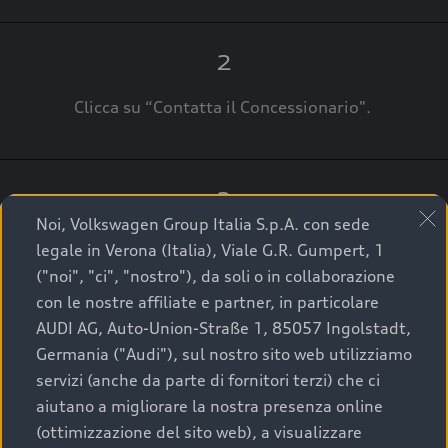
2
Clicca su “Contatta il Concessionario".
3
Noi, Volkswagen Group Italia S.p.A. con sede
A breve verrai ricontattato dal Customer Care
legale in Verona (Italia), Viale G.R. Gumpert, 1
Audi Center o direttamente dal Concessionario
("noi", "ci", "nostro"), da soli o in collaborazione
che ti supporterà per finalizzare la tua richiesta.
con le nostre affiliate e partner, in particolare
AUDI AG, Auto-Union-Straße 1, 85057 Ingolstadt,
Germania ("Audi"), sul nostro sito web utilizziamo
servizi (anche da parte di fornitori terzi) che ci
La qualità di acquistare
aiutano a migliorare la nostra presenza online
(ottimizzazione del sito web), a visualizzare
un’auto usata Audi