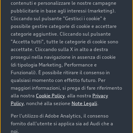
contenuti e personalizzare le nostre campagne
pubblicitarie in base agli interessi (marketing).
Scegliere un’auto usata è una decisione che coniuga
Cliccando sul pulsante "Gestisci i cookie" è
convenienza, affidabilità e sostenibilità. Per fare un
possibile gestire categorie di cookie e accettare
acquisto sicuro, è essenziale considerare aspetti
categorie aggiuntive. Cliccando sul pulsante
determinanti come la garanzia inclusa e l’affidabilità del
"Accetta tutti", tutte le categorie di cookie sono
marchio. Audi offre l’auto usata perfetta tramite Audi
accettate. Cliccando sulla X in alto a destra
Prima Scelta :plus
prosegui nella navigazione in assenza di cookie
(di tipologia Marketing, Performance e
Funzionali). È possibile ritirare il consenso in
qualsiasi momento con effetto futuro. Per
Cosa sapere prima di
maggiori informazioni, si prega di fare riferimento
acquistare la tua prossima
alla nostra
Cookie Policy
, alla nostra
Privacy
Policy
, nonché alla sezione
Note Legali
.
auto
Per l'utilizzo di Adobe Analytics, il consenso
fornito dall'utente si applica sia ad Audi che a
I requisiti fondamentali da considerare prima di
acquistare un’auto usata, oltre al prezzo e all'aspetto,
noi.