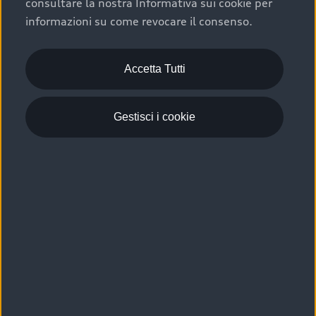
consultare la nostra Informativa sui cookie per
Scelta :plus, significa affidarsi ad un prodotto che viene
informazioni su come revocare il consenso.
sottoposto a 110 controlli approfonditi e coperto da
garanzia fino a 4 anni per una maggiore tutela del tuo
acquisto.
Accetta Tutti
Gestisci i cookie
Usato elettrico e ibrido:
efficienza e risparmio
Scegli l’usato elettrico o ibrido e giova dei numerosi
vantaggi che ti assicurano:
›
le auto usate elettriche offrono una guida silenziosa,
costi di gestione ridotti e zero emissioni locali,
›
mentre le auto usate ibride combinano efficienza e