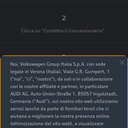
2
Clicca su “Contatta il Concessionario".
3
Noi, Volkswagen Group Italia S.p.A. con sede
A breve verrai ricontattato dal Customer Care
legale in Verona (Italia), Viale G.R. Gumpert, 1
Audi Center o direttamente dal Concessionario
("noi", "ci", "nostro"), da soli o in collaborazione
che ti supporterà per finalizzare la tua richiesta.
con le nostre affiliate e partner, in particolare
AUDI AG, Auto-Union-Straße 1, 85057 Ingolstadt,
Germania ("Audi"), sul nostro sito web utilizziamo
servizi (anche da parte di fornitori terzi) che ci
La qualità di acquistare
aiutano a migliorare la nostra presenza online
(ottimizzazione del sito web), a visualizzare
un’auto usata Audi