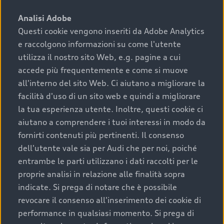
sono:
Analisi Adobe
Questi cookie vengono inseriti da Adobe Analytics
›
chilometraggio: un valore contenuto corrisponde a
e raccolgono informazioni su come l'utente
uno stato migliore del veicolo e a una maggiore
durata nel tempo;
utilizza il nostro sito Web, e.g. pagine a cui
accede più frequentemente e come si muove
›
cronologia dei tagliandi: una documentazione
all'interno del sito Web. Ci aiutano a migliorare la
completa della vettura certifica una manutenzione
facilità d'uso di un sito web e quindi a migliorare
costante e accurata;
la tua esperienza utente. Inoltre, questi cookie ci
›
condizioni della carrozzeria e degli interni: una
aiutano a comprendere i tuoi interessi in modo da
buona conservazione evidenzia cura e attenzione del
fornirti contenuti più pertinenti. Il consenso
precedente proprietario;
dell'utente vale sia per Audi che per noi, poiché
entrambe le parti utilizzano i dati raccolti per le
›
efficienza meccanica: motore, trasmissione e
proprie analisi in relazione alle finalità sopra
componenti principali in ottimo stato garantiscono
indicate. Si prega di notare che è possibile
prestazioni affidabili e sicure.
revocare il consenso all'inserimento dei cookie di
Acquistare un’auto usata in una Concessionaria ufficiale
performance in qualsiasi momento. Si prega di
Audi che offre l’usato garantito tramite Audi Prima