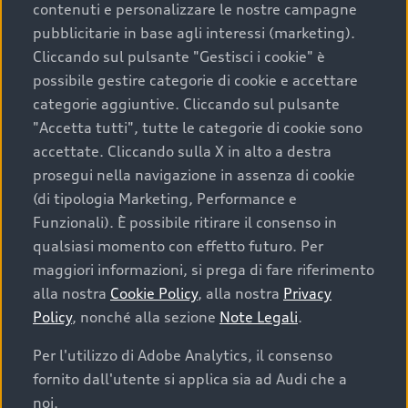
contenuti e personalizzare le nostre campagne
pubblicitarie in base agli interessi (marketing).
Scegliere un’auto usata è una decisione che coniuga
Cliccando sul pulsante "Gestisci i cookie" è
convenienza, affidabilità e sostenibilità. Per fare un
possibile gestire categorie di cookie e accettare
acquisto sicuro, è essenziale considerare aspetti
categorie aggiuntive. Cliccando sul pulsante
determinanti come la garanzia inclusa e l’affidabilità del
"Accetta tutti", tutte le categorie di cookie sono
marchio. Audi offre l’auto usata perfetta tramite Audi
accettate. Cliccando sulla X in alto a destra
Prima Scelta :plus
prosegui nella navigazione in assenza di cookie
(di tipologia Marketing, Performance e
Funzionali). È possibile ritirare il consenso in
qualsiasi momento con effetto futuro. Per
Cosa sapere prima di
maggiori informazioni, si prega di fare riferimento
acquistare la tua prossima
alla nostra
Cookie Policy
, alla nostra
Privacy
Policy
, nonché alla sezione
Note Legali
.
auto
Per l'utilizzo di Adobe Analytics, il consenso
fornito dall'utente si applica sia ad Audi che a
I requisiti fondamentali da considerare prima di
acquistare un’auto usata, oltre al prezzo e all'aspetto,
noi.