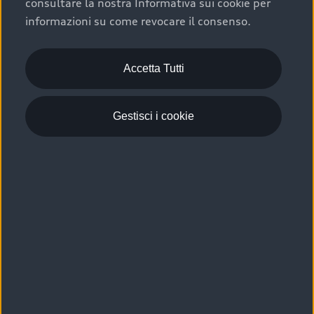
consultare la nostra Informativa sui cookie per
Scelta :plus, significa affidarsi ad un prodotto che viene
informazioni su come revocare il consenso.
sottoposto a 110 controlli approfonditi e coperto da
garanzia fino a 4 anni per una maggiore tutela del tuo
acquisto.
Accetta Tutti
Gestisci i cookie
Usato elettrico e ibrido:
efficienza e risparmio
Scegli l’usato elettrico o ibrido e giova dei numerosi
vantaggi che ti assicurano:
›
le auto usate elettriche offrono una guida silenziosa,
costi di gestione ridotti e zero emissioni locali,
›
mentre le auto usate ibride combinano efficienza e