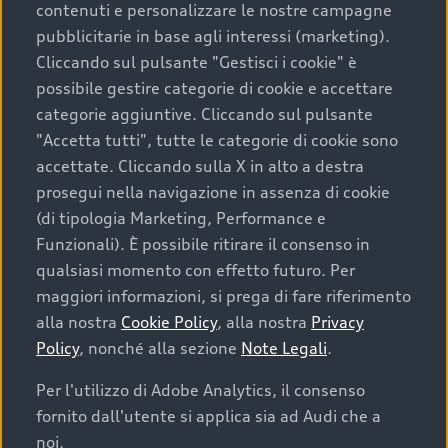
contenuti e personalizzare le nostre campagne
pubblicitarie in base agli interessi (marketing).
Scegliere un’auto usata è una decisione che coniuga
Cliccando sul pulsante "Gestisci i cookie" è
convenienza, affidabilità e sostenibilità. Per fare un
possibile gestire categorie di cookie e accettare
acquisto sicuro, è essenziale considerare aspetti
categorie aggiuntive. Cliccando sul pulsante
determinanti come la garanzia inclusa e l’affidabilità del
"Accetta tutti", tutte le categorie di cookie sono
marchio. Audi offre l’auto usata perfetta tramite Audi
accettate. Cliccando sulla X in alto a destra
Prima Scelta :plus
prosegui nella navigazione in assenza di cookie
(di tipologia Marketing, Performance e
Funzionali). È possibile ritirare il consenso in
qualsiasi momento con effetto futuro. Per
Cosa sapere prima di
maggiori informazioni, si prega di fare riferimento
acquistare la tua prossima
alla nostra
Cookie Policy
, alla nostra
Privacy
Policy
, nonché alla sezione
Note Legali
.
auto
Per l'utilizzo di Adobe Analytics, il consenso
fornito dall'utente si applica sia ad Audi che a
I requisiti fondamentali da considerare prima di
acquistare un’auto usata, oltre al prezzo e all'aspetto,
noi.