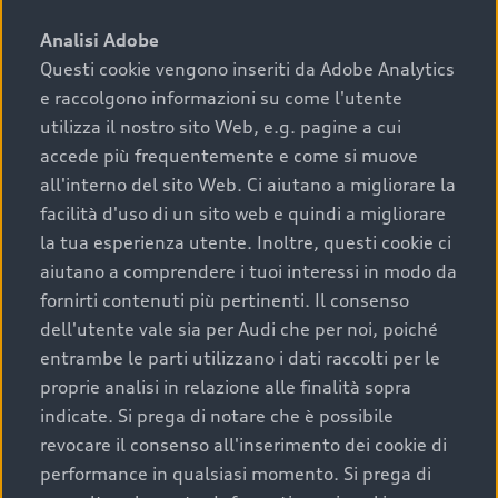
sono:
Analisi Adobe
Questi cookie vengono inseriti da Adobe Analytics
›
chilometraggio: un valore contenuto corrisponde a
e raccolgono informazioni su come l'utente
uno stato migliore del veicolo e a una maggiore
durata nel tempo;
utilizza il nostro sito Web, e.g. pagine a cui
accede più frequentemente e come si muove
›
cronologia dei tagliandi: una documentazione
all'interno del sito Web. Ci aiutano a migliorare la
completa della vettura certifica una manutenzione
facilità d'uso di un sito web e quindi a migliorare
costante e accurata;
la tua esperienza utente. Inoltre, questi cookie ci
›
condizioni della carrozzeria e degli interni: una
aiutano a comprendere i tuoi interessi in modo da
buona conservazione evidenzia cura e attenzione del
fornirti contenuti più pertinenti. Il consenso
precedente proprietario;
dell'utente vale sia per Audi che per noi, poiché
entrambe le parti utilizzano i dati raccolti per le
›
efficienza meccanica: motore, trasmissione e
proprie analisi in relazione alle finalità sopra
componenti principali in ottimo stato garantiscono
indicate. Si prega di notare che è possibile
prestazioni affidabili e sicure.
revocare il consenso all'inserimento dei cookie di
Acquistare un’auto usata in una Concessionaria ufficiale
performance in qualsiasi momento. Si prega di
Audi che offre l’usato garantito tramite Audi Prima