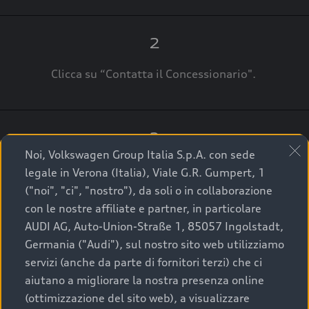
2
Clicca su “Contatta il Concessionario".
3
Noi, Volkswagen Group Italia S.p.A. con sede
A breve verrai ricontattato dal Customer Care
legale in Verona (Italia), Viale G.R. Gumpert, 1
Audi Center o direttamente dal Concessionario
("noi", "ci", "nostro"), da soli o in collaborazione
che ti supporterà per finalizzare la tua richiesta.
con le nostre affiliate e partner, in particolare
AUDI AG, Auto-Union-Straße 1, 85057 Ingolstadt,
Germania ("Audi"), sul nostro sito web utilizziamo
servizi (anche da parte di fornitori terzi) che ci
La qualità di acquistare
aiutano a migliorare la nostra presenza online
(ottimizzazione del sito web), a visualizzare
un’auto usata Audi