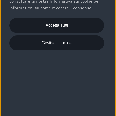
consultare la nostra Informativa sui cookie per
Scelta :plus, significa affidarsi ad un prodotto che viene
informazioni su come revocare il consenso.
sottoposto a 110 controlli approfonditi e coperto da
garanzia fino a 4 anni per una maggiore tutela del tuo
acquisto.
Accetta Tutti
Gestisci i cookie
Usato elettrico e ibrido:
efficienza e risparmio
Scegli l’usato elettrico o ibrido e giova dei numerosi
vantaggi che ti assicurano:
›
le auto usate elettriche offrono una guida silenziosa,
costi di gestione ridotti e zero emissioni locali,
›
mentre le auto usate ibride combinano efficienza e