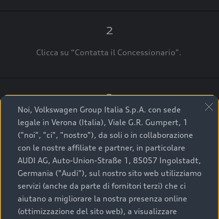
2
Clicca su “Contatta il Concessionario".
3
Noi, Volkswagen Group Italia S.p.A. con sede
A breve verrai ricontattato dal Customer Care
legale in Verona (Italia), Viale G.R. Gumpert, 1
Audi Center o direttamente dal Concessionario
("noi", "ci", "nostro"), da soli o in collaborazione
che ti supporterà per finalizzare la tua richiesta.
con le nostre affiliate e partner, in particolare
AUDI AG, Auto-Union-Straße 1, 85057 Ingolstadt,
Germania ("Audi"), sul nostro sito web utilizziamo
servizi (anche da parte di fornitori terzi) che ci
La qualità di acquistare
aiutano a migliorare la nostra presenza online
(ottimizzazione del sito web), a visualizzare
un’auto usata Audi