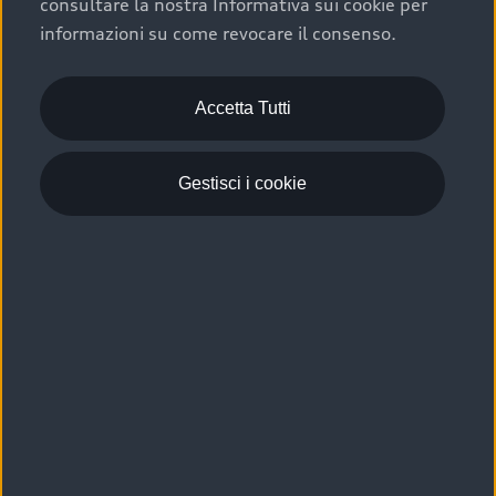
consultare la nostra Informativa sui cookie per
Scelta :plus, significa affidarsi ad un prodotto che viene
informazioni su come revocare il consenso.
sottoposto a 110 controlli approfonditi e coperto da
garanzia fino a 4 anni per una maggiore tutela del tuo
acquisto.
Accetta Tutti
Gestisci i cookie
Usato elettrico e ibrido:
efficienza e risparmio
Scegli l’usato elettrico o ibrido e giova dei numerosi
vantaggi che ti assicurano:
›
le auto usate elettriche offrono una guida silenziosa,
costi di gestione ridotti e zero emissioni locali,
›
mentre le auto usate ibride combinano efficienza e