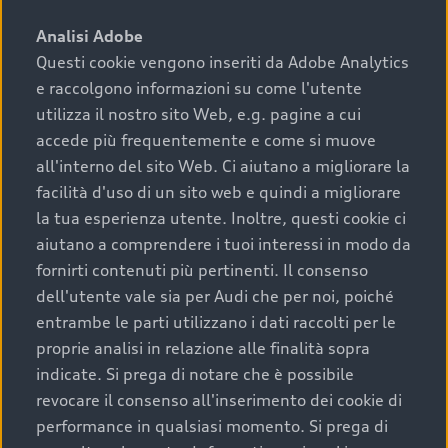
sono:
Analisi Adobe
Questi cookie vengono inseriti da Adobe Analytics
›
chilometraggio: un valore contenuto corrisponde a
e raccolgono informazioni su come l'utente
uno stato migliore del veicolo e a una maggiore
durata nel tempo;
utilizza il nostro sito Web, e.g. pagine a cui
accede più frequentemente e come si muove
›
cronologia dei tagliandi: una documentazione
all'interno del sito Web. Ci aiutano a migliorare la
completa della vettura certifica una manutenzione
facilità d'uso di un sito web e quindi a migliorare
costante e accurata;
la tua esperienza utente. Inoltre, questi cookie ci
›
condizioni della carrozzeria e degli interni: una
aiutano a comprendere i tuoi interessi in modo da
buona conservazione evidenzia cura e attenzione del
fornirti contenuti più pertinenti. Il consenso
precedente proprietario;
dell'utente vale sia per Audi che per noi, poiché
entrambe le parti utilizzano i dati raccolti per le
›
efficienza meccanica: motore, trasmissione e
proprie analisi in relazione alle finalità sopra
componenti principali in ottimo stato garantiscono
indicate. Si prega di notare che è possibile
prestazioni affidabili e sicure.
revocare il consenso all'inserimento dei cookie di
Acquistare un’auto usata in una Concessionaria ufficiale
performance in qualsiasi momento. Si prega di
Audi che offre l’usato garantito tramite Audi Prima