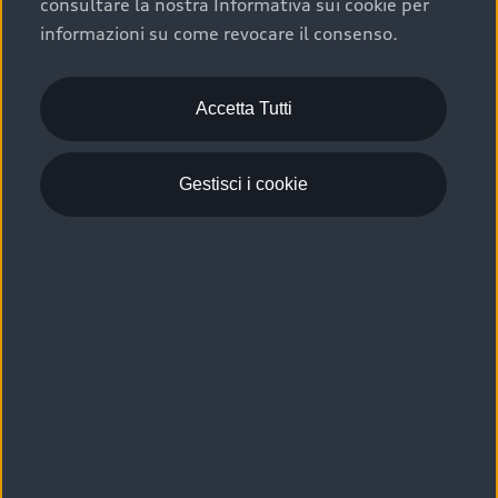
consultare la nostra Informativa sui cookie per
Scelta :plus, significa affidarsi ad un prodotto che viene
informazioni su come revocare il consenso.
sottoposto a 110 controlli approfonditi e coperto da
garanzia fino a 4 anni per una maggiore tutela del tuo
acquisto.
Accetta Tutti
Gestisci i cookie
Usato elettrico e ibrido:
efficienza e risparmio
Scegli l’usato elettrico o ibrido e giova dei numerosi
vantaggi che ti assicurano:
›
le auto usate elettriche offrono una guida silenziosa,
costi di gestione ridotti e zero emissioni locali,
›
mentre le auto usate ibride combinano efficienza e