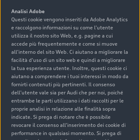
sono:
Analisi Adobe
Questi cookie vengono inseriti da Adobe Analytics
›
chilometraggio: un valore contenuto corrisponde a
e raccolgono informazioni su come l'utente
uno stato migliore del veicolo e a una maggiore
durata nel tempo;
utilizza il nostro sito Web, e.g. pagine a cui
accede più frequentemente e come si muove
›
cronologia dei tagliandi: una documentazione
all'interno del sito Web. Ci aiutano a migliorare la
completa della vettura certifica una manutenzione
facilità d'uso di un sito web e quindi a migliorare
costante e accurata;
la tua esperienza utente. Inoltre, questi cookie ci
›
condizioni della carrozzeria e degli interni: una
aiutano a comprendere i tuoi interessi in modo da
buona conservazione evidenzia cura e attenzione del
fornirti contenuti più pertinenti. Il consenso
precedente proprietario;
dell'utente vale sia per Audi che per noi, poiché
entrambe le parti utilizzano i dati raccolti per le
›
efficienza meccanica: motore, trasmissione e
proprie analisi in relazione alle finalità sopra
componenti principali in ottimo stato garantiscono
indicate. Si prega di notare che è possibile
prestazioni affidabili e sicure.
revocare il consenso all'inserimento dei cookie di
Acquistare un’auto usata in una Concessionaria ufficiale
performance in qualsiasi momento. Si prega di
Audi che offre l’usato garantito tramite Audi Prima