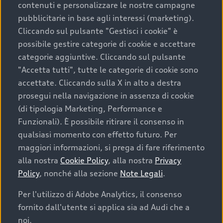
contenuti e personalizzare le nostre campagne
pubblicitarie in base agli interessi (marketing).
Scegliere un’auto usata è una decisione che coniuga
Cliccando sul pulsante "Gestisci i cookie" è
convenienza, affidabilità e sostenibilità. Per fare un
possibile gestire categorie di cookie e accettare
acquisto sicuro, è essenziale considerare aspetti
categorie aggiuntive. Cliccando sul pulsante
determinanti come la garanzia inclusa e l’affidabilità del
"Accetta tutti", tutte le categorie di cookie sono
marchio. Audi offre l’auto usata perfetta tramite Audi
accettate. Cliccando sulla X in alto a destra
Prima Scelta :plus
prosegui nella navigazione in assenza di cookie
(di tipologia Marketing, Performance e
Funzionali). È possibile ritirare il consenso in
qualsiasi momento con effetto futuro. Per
Cosa sapere prima di
maggiori informazioni, si prega di fare riferimento
acquistare la tua prossima
alla nostra
Cookie Policy
, alla nostra
Privacy
Policy
, nonché alla sezione
Note Legali
.
auto
Per l'utilizzo di Adobe Analytics, il consenso
fornito dall'utente si applica sia ad Audi che a
I requisiti fondamentali da considerare prima di
acquistare un’auto usata, oltre al prezzo e all'aspetto,
noi.