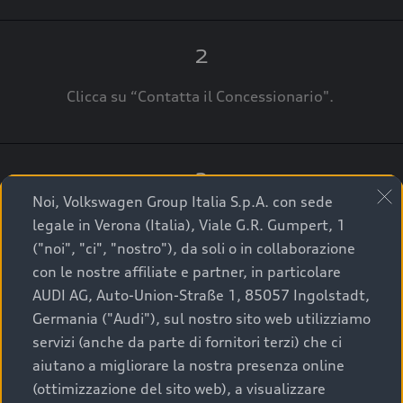
2
Clicca su “Contatta il Concessionario".
3
Noi, Volkswagen Group Italia S.p.A. con sede
A breve verrai ricontattato dal Customer Care
legale in Verona (Italia), Viale G.R. Gumpert, 1
Audi Center o direttamente dal Concessionario
("noi", "ci", "nostro"), da soli o in collaborazione
che ti supporterà per finalizzare la tua richiesta.
con le nostre affiliate e partner, in particolare
AUDI AG, Auto-Union-Straße 1, 85057 Ingolstadt,
Germania ("Audi"), sul nostro sito web utilizziamo
servizi (anche da parte di fornitori terzi) che ci
La qualità di acquistare
aiutano a migliorare la nostra presenza online
(ottimizzazione del sito web), a visualizzare
un’auto usata Audi