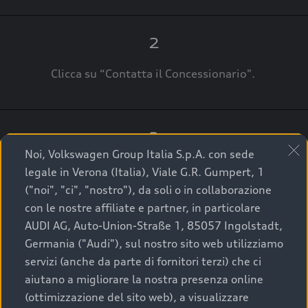
2
Clicca su “Contatta il Concessionario".
3
Noi, Volkswagen Group Italia S.p.A. con sede
A breve verrai ricontattato dal Customer Care
legale in Verona (Italia), Viale G.R. Gumpert, 1
Audi Center o direttamente dal Concessionario
("noi", "ci", "nostro"), da soli o in collaborazione
che ti supporterà per finalizzare la tua richiesta.
con le nostre affiliate e partner, in particolare
AUDI AG, Auto-Union-Straße 1, 85057 Ingolstadt,
Germania ("Audi"), sul nostro sito web utilizziamo
servizi (anche da parte di fornitori terzi) che ci
La qualità di acquistare
aiutano a migliorare la nostra presenza online
(ottimizzazione del sito web), a visualizzare
un’auto usata Audi