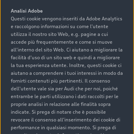
sono:
Analisi Adobe
Questi cookie vengono inseriti da Adobe Analytics
›
chilometraggio: un valore contenuto corrisponde a
e raccolgono informazioni su come l'utente
uno stato migliore del veicolo e a una maggiore
durata nel tempo;
utilizza il nostro sito Web, e.g. pagine a cui
accede più frequentemente e come si muove
›
cronologia dei tagliandi: una documentazione
all'interno del sito Web. Ci aiutano a migliorare la
completa della vettura certifica una manutenzione
facilità d'uso di un sito web e quindi a migliorare
costante e accurata;
la tua esperienza utente. Inoltre, questi cookie ci
›
condizioni della carrozzeria e degli interni: una
aiutano a comprendere i tuoi interessi in modo da
buona conservazione evidenzia cura e attenzione del
fornirti contenuti più pertinenti. Il consenso
precedente proprietario;
dell'utente vale sia per Audi che per noi, poiché
entrambe le parti utilizzano i dati raccolti per le
›
efficienza meccanica: motore, trasmissione e
proprie analisi in relazione alle finalità sopra
componenti principali in ottimo stato garantiscono
indicate. Si prega di notare che è possibile
prestazioni affidabili e sicure.
revocare il consenso all'inserimento dei cookie di
Acquistare un’auto usata in una Concessionaria ufficiale
performance in qualsiasi momento. Si prega di
Audi che offre l’usato garantito tramite Audi Prima