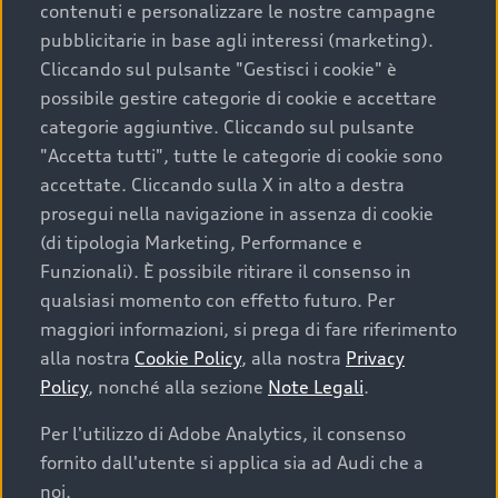
contenuti e personalizzare le nostre campagne
pubblicitarie in base agli interessi (marketing).
Scegliere un’auto usata è una decisione che coniuga
Cliccando sul pulsante "Gestisci i cookie" è
convenienza, affidabilità e sostenibilità. Per fare un
possibile gestire categorie di cookie e accettare
acquisto sicuro, è essenziale considerare aspetti
categorie aggiuntive. Cliccando sul pulsante
determinanti come la garanzia inclusa e l’affidabilità del
"Accetta tutti", tutte le categorie di cookie sono
marchio. Audi offre l’auto usata perfetta tramite Audi
accettate. Cliccando sulla X in alto a destra
Prima Scelta :plus
prosegui nella navigazione in assenza di cookie
(di tipologia Marketing, Performance e
Funzionali). È possibile ritirare il consenso in
qualsiasi momento con effetto futuro. Per
Cosa sapere prima di
maggiori informazioni, si prega di fare riferimento
acquistare la tua prossima
alla nostra
Cookie Policy
, alla nostra
Privacy
Policy
, nonché alla sezione
Note Legali
.
auto
Per l'utilizzo di Adobe Analytics, il consenso
fornito dall'utente si applica sia ad Audi che a
I requisiti fondamentali da considerare prima di
acquistare un’auto usata, oltre al prezzo e all'aspetto,
noi.