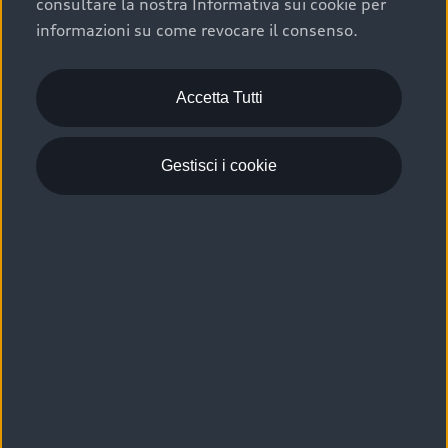
consultare la nostra Informativa sui cookie per
Scelta :plus, significa affidarsi ad un prodotto che viene
informazioni su come revocare il consenso.
sottoposto a 110 controlli approfonditi e coperto da
garanzia fino a 4 anni per una maggiore tutela del tuo
acquisto.
Accetta Tutti
Gestisci i cookie
Usato elettrico e ibrido:
efficienza e risparmio
Scegli l’usato elettrico o ibrido e giova dei numerosi
vantaggi che ti assicurano:
›
le auto usate elettriche offrono una guida silenziosa,
costi di gestione ridotti e zero emissioni locali,
›
mentre le auto usate ibride combinano efficienza e