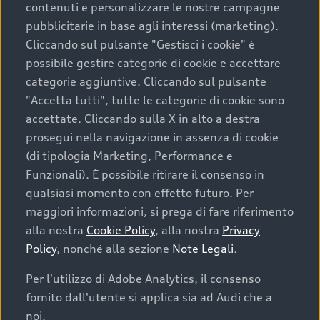
contenuti e personalizzare le nostre campagne
pubblicitarie in base agli interessi (marketing).
Scegliere un’auto usata è una decisione che coniuga
Cliccando sul pulsante "Gestisci i cookie" è
convenienza, affidabilità e sostenibilità. Per fare un
possibile gestire categorie di cookie e accettare
acquisto sicuro, è essenziale considerare aspetti
categorie aggiuntive. Cliccando sul pulsante
determinanti come la garanzia inclusa e l’affidabilità del
"Accetta tutti", tutte le categorie di cookie sono
marchio. Audi offre l’auto usata perfetta tramite Audi
accettate. Cliccando sulla X in alto a destra
Prima Scelta :plus
prosegui nella navigazione in assenza di cookie
(di tipologia Marketing, Performance e
Funzionali). È possibile ritirare il consenso in
qualsiasi momento con effetto futuro. Per
Cosa sapere prima di
maggiori informazioni, si prega di fare riferimento
acquistare la tua prossima
alla nostra
Cookie Policy
, alla nostra
Privacy
Policy
, nonché alla sezione
Note Legali
.
auto
Per l'utilizzo di Adobe Analytics, il consenso
fornito dall'utente si applica sia ad Audi che a
I requisiti fondamentali da considerare prima di
acquistare un’auto usata, oltre al prezzo e all'aspetto,
noi.