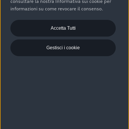
consultare la nostra Informativa sui cookie per
Scelta :plus, significa affidarsi ad un prodotto che viene
informazioni su come revocare il consenso.
sottoposto a 110 controlli approfonditi e coperto da
garanzia fino a 4 anni per una maggiore tutela del tuo
acquisto.
Accetta Tutti
Gestisci i cookie
Usato elettrico e ibrido:
efficienza e risparmio
Scegli l’usato elettrico o ibrido e giova dei numerosi
vantaggi che ti assicurano:
›
le auto usate elettriche offrono una guida silenziosa,
costi di gestione ridotti e zero emissioni locali,
›
mentre le auto usate ibride combinano efficienza e