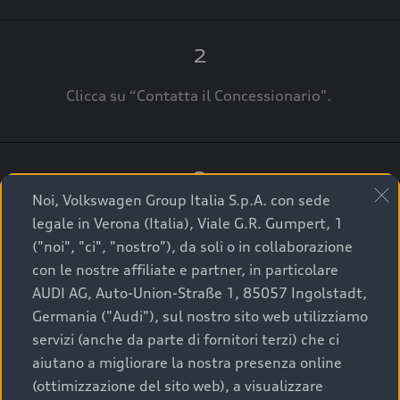
2
Clicca su “Contatta il Concessionario".
3
Noi, Volkswagen Group Italia S.p.A. con sede
A breve verrai ricontattato dal Customer Care
legale in Verona (Italia), Viale G.R. Gumpert, 1
Audi Center o direttamente dal Concessionario
("noi", "ci", "nostro"), da soli o in collaborazione
che ti supporterà per finalizzare la tua richiesta.
con le nostre affiliate e partner, in particolare
AUDI AG, Auto-Union-Straße 1, 85057 Ingolstadt,
Germania ("Audi"), sul nostro sito web utilizziamo
servizi (anche da parte di fornitori terzi) che ci
La qualità di acquistare
aiutano a migliorare la nostra presenza online
(ottimizzazione del sito web), a visualizzare
un’auto usata Audi