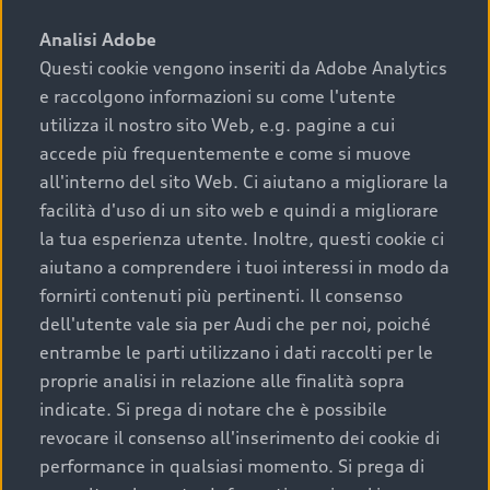
sono:
Analisi Adobe
Questi cookie vengono inseriti da Adobe Analytics
›
chilometraggio: un valore contenuto corrisponde a
e raccolgono informazioni su come l'utente
uno stato migliore del veicolo e a una maggiore
durata nel tempo;
utilizza il nostro sito Web, e.g. pagine a cui
accede più frequentemente e come si muove
›
cronologia dei tagliandi: una documentazione
all'interno del sito Web. Ci aiutano a migliorare la
completa della vettura certifica una manutenzione
facilità d'uso di un sito web e quindi a migliorare
costante e accurata;
la tua esperienza utente. Inoltre, questi cookie ci
›
condizioni della carrozzeria e degli interni: una
aiutano a comprendere i tuoi interessi in modo da
buona conservazione evidenzia cura e attenzione del
fornirti contenuti più pertinenti. Il consenso
precedente proprietario;
dell'utente vale sia per Audi che per noi, poiché
entrambe le parti utilizzano i dati raccolti per le
›
efficienza meccanica: motore, trasmissione e
proprie analisi in relazione alle finalità sopra
componenti principali in ottimo stato garantiscono
indicate. Si prega di notare che è possibile
prestazioni affidabili e sicure.
revocare il consenso all'inserimento dei cookie di
Acquistare un’auto usata in una Concessionaria ufficiale
performance in qualsiasi momento. Si prega di
Audi che offre l’usato garantito tramite Audi Prima