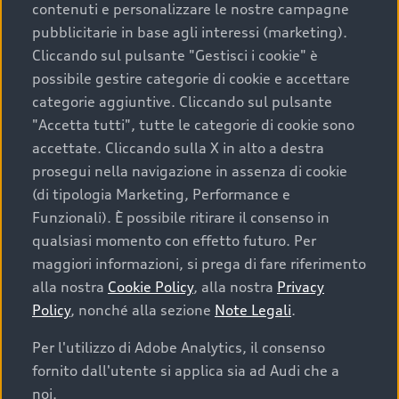
contenuti e personalizzare le nostre campagne
pubblicitarie in base agli interessi (marketing).
Scegliere un’auto usata è una decisione che coniuga
Cliccando sul pulsante "Gestisci i cookie" è
convenienza, affidabilità e sostenibilità. Per fare un
possibile gestire categorie di cookie e accettare
acquisto sicuro, è essenziale considerare aspetti
categorie aggiuntive. Cliccando sul pulsante
determinanti come la garanzia inclusa e l’affidabilità del
"Accetta tutti", tutte le categorie di cookie sono
marchio. Audi offre l’auto usata perfetta tramite Audi
accettate. Cliccando sulla X in alto a destra
Prima Scelta :plus
prosegui nella navigazione in assenza di cookie
(di tipologia Marketing, Performance e
Funzionali). È possibile ritirare il consenso in
qualsiasi momento con effetto futuro. Per
Cosa sapere prima di
maggiori informazioni, si prega di fare riferimento
acquistare la tua prossima
alla nostra
Cookie Policy
, alla nostra
Privacy
Policy
, nonché alla sezione
Note Legali
.
auto
Per l'utilizzo di Adobe Analytics, il consenso
fornito dall'utente si applica sia ad Audi che a
I requisiti fondamentali da considerare prima di
acquistare un’auto usata, oltre al prezzo e all'aspetto,
noi.