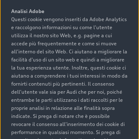
sono:
Analisi Adobe
Questi cookie vengono inseriti da Adobe Analytics
›
chilometraggio: un valore contenuto corrisponde a
e raccolgono informazioni su come l'utente
uno stato migliore del veicolo e a una maggiore
durata nel tempo;
utilizza il nostro sito Web, e.g. pagine a cui
accede più frequentemente e come si muove
›
cronologia dei tagliandi: una documentazione
all'interno del sito Web. Ci aiutano a migliorare la
completa della vettura certifica una manutenzione
facilità d'uso di un sito web e quindi a migliorare
costante e accurata;
la tua esperienza utente. Inoltre, questi cookie ci
›
condizioni della carrozzeria e degli interni: una
aiutano a comprendere i tuoi interessi in modo da
buona conservazione evidenzia cura e attenzione del
fornirti contenuti più pertinenti. Il consenso
precedente proprietario;
dell'utente vale sia per Audi che per noi, poiché
entrambe le parti utilizzano i dati raccolti per le
›
efficienza meccanica: motore, trasmissione e
proprie analisi in relazione alle finalità sopra
componenti principali in ottimo stato garantiscono
indicate. Si prega di notare che è possibile
prestazioni affidabili e sicure.
revocare il consenso all'inserimento dei cookie di
Acquistare un’auto usata in una Concessionaria ufficiale
performance in qualsiasi momento. Si prega di
Audi che offre l’usato garantito tramite Audi Prima