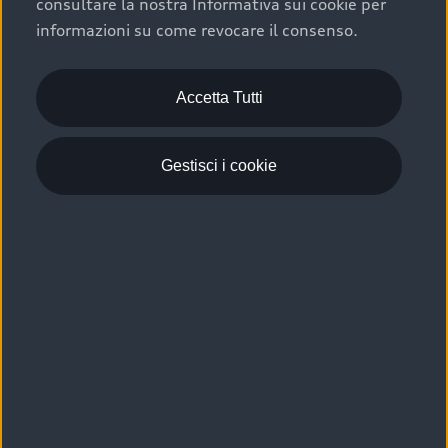
consultare la nostra Informativa sui cookie per
Scelta :plus, significa affidarsi ad un prodotto che viene
informazioni su come revocare il consenso.
sottoposto a 110 controlli approfonditi e coperto da
garanzia fino a 4 anni per una maggiore tutela del tuo
acquisto.
Accetta Tutti
Gestisci i cookie
Usato elettrico e ibrido:
efficienza e risparmio
Scegli l’usato elettrico o ibrido e giova dei numerosi
vantaggi che ti assicurano:
›
le auto usate elettriche offrono una guida silenziosa,
costi di gestione ridotti e zero emissioni locali,
›
mentre le auto usate ibride combinano efficienza e