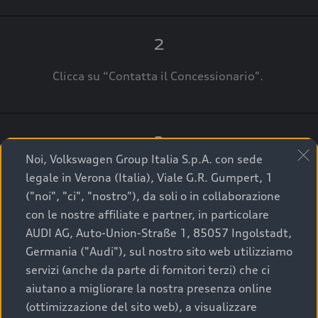
2
Clicca su “Contatta il Concessionario".
3
Noi, Volkswagen Group Italia S.p.A. con sede
A breve verrai ricontattato dal Customer Care
legale in Verona (Italia), Viale G.R. Gumpert, 1
Audi Center o direttamente dal Concessionario
("noi", "ci", "nostro"), da soli o in collaborazione
che ti supporterà per finalizzare la tua richiesta.
con le nostre affiliate e partner, in particolare
AUDI AG, Auto-Union-Straße 1, 85057 Ingolstadt,
Germania ("Audi"), sul nostro sito web utilizziamo
servizi (anche da parte di fornitori terzi) che ci
La qualità di acquistare
aiutano a migliorare la nostra presenza online
(ottimizzazione del sito web), a visualizzare
un’auto usata Audi