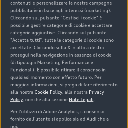
contenuti e personalizzare le nostre campagne
pubblicitarie in base agli interessi (marketing).
Scegliere un’auto usata è una decisione che coniuga
Cliccando sul pulsante "Gestisci i cookie" è
convenienza, affidabilità e sostenibilità. Per fare un
possibile gestire categorie di cookie e accettare
acquisto sicuro, è essenziale considerare aspetti
categorie aggiuntive. Cliccando sul pulsante
determinanti come la garanzia inclusa e l’affidabilità del
"Accetta tutti", tutte le categorie di cookie sono
marchio. Audi offre l’auto usata perfetta tramite Audi
accettate. Cliccando sulla X in alto a destra
Prima Scelta :plus
prosegui nella navigazione in assenza di cookie
(di tipologia Marketing, Performance e
Funzionali). È possibile ritirare il consenso in
qualsiasi momento con effetto futuro. Per
Cosa sapere prima di
maggiori informazioni, si prega di fare riferimento
acquistare la tua prossima
alla nostra
Cookie Policy
, alla nostra
Privacy
Policy
, nonché alla sezione
Note Legali
.
auto
Per l'utilizzo di Adobe Analytics, il consenso
fornito dall'utente si applica sia ad Audi che a
I requisiti fondamentali da considerare prima di
acquistare un’auto usata, oltre al prezzo e all'aspetto,
noi.