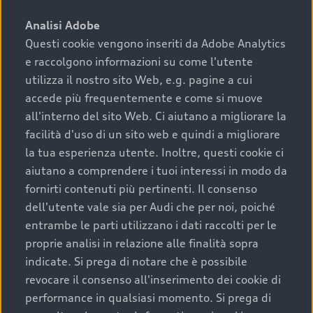
sono:
Analisi Adobe
Questi cookie vengono inseriti da Adobe Analytics
›
chilometraggio: un valore contenuto corrisponde a
e raccolgono informazioni su come l'utente
uno stato migliore del veicolo e a una maggiore
durata nel tempo;
utilizza il nostro sito Web, e.g. pagine a cui
accede più frequentemente e come si muove
›
cronologia dei tagliandi: una documentazione
all'interno del sito Web. Ci aiutano a migliorare la
completa della vettura certifica una manutenzione
facilità d'uso di un sito web e quindi a migliorare
costante e accurata;
la tua esperienza utente. Inoltre, questi cookie ci
›
condizioni della carrozzeria e degli interni: una
aiutano a comprendere i tuoi interessi in modo da
buona conservazione evidenzia cura e attenzione del
fornirti contenuti più pertinenti. Il consenso
precedente proprietario;
dell'utente vale sia per Audi che per noi, poiché
entrambe le parti utilizzano i dati raccolti per le
›
efficienza meccanica: motore, trasmissione e
proprie analisi in relazione alle finalità sopra
componenti principali in ottimo stato garantiscono
indicate. Si prega di notare che è possibile
prestazioni affidabili e sicure.
revocare il consenso all'inserimento dei cookie di
Acquistare un’auto usata in una Concessionaria ufficiale
performance in qualsiasi momento. Si prega di
Audi che offre l’usato garantito tramite Audi Prima