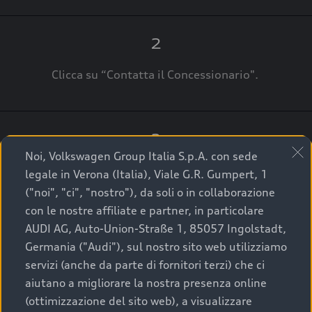
2
Clicca su “Contatta il Concessionario".
3
Noi, Volkswagen Group Italia S.p.A. con sede
A breve verrai ricontattato dal Customer Care
legale in Verona (Italia), Viale G.R. Gumpert, 1
Audi Center o direttamente dal Concessionario
("noi", "ci", "nostro"), da soli o in collaborazione
che ti supporterà per finalizzare la tua richiesta.
con le nostre affiliate e partner, in particolare
AUDI AG, Auto-Union-Straße 1, 85057 Ingolstadt,
Germania ("Audi"), sul nostro sito web utilizziamo
servizi (anche da parte di fornitori terzi) che ci
La qualità di acquistare
aiutano a migliorare la nostra presenza online
(ottimizzazione del sito web), a visualizzare
un’auto usata Audi