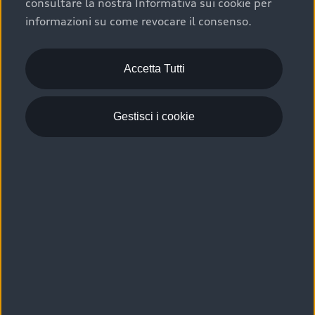
consultare la nostra Informativa sui cookie per
Scelta :plus, significa affidarsi ad un prodotto che viene
informazioni su come revocare il consenso.
sottoposto a 110 controlli approfonditi e coperto da
garanzia fino a 4 anni per una maggiore tutela del tuo
acquisto.
Accetta Tutti
Gestisci i cookie
Usato elettrico e ibrido:
efficienza e risparmio
Scegli l’usato elettrico o ibrido e giova dei numerosi
vantaggi che ti assicurano:
›
le auto usate elettriche offrono una guida silenziosa,
costi di gestione ridotti e zero emissioni locali,
›
mentre le auto usate ibride combinano efficienza e