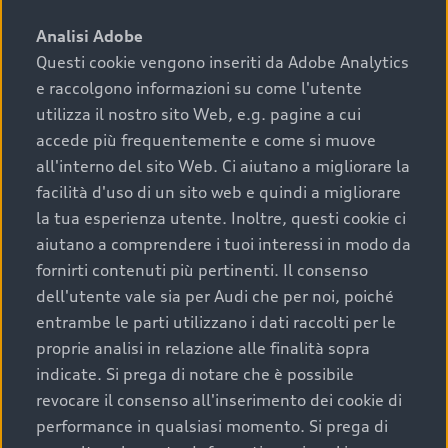
sono:
Analisi Adobe
Questi cookie vengono inseriti da Adobe Analytics
›
chilometraggio: un valore contenuto corrisponde a
e raccolgono informazioni su come l'utente
uno stato migliore del veicolo e a una maggiore
durata nel tempo;
utilizza il nostro sito Web, e.g. pagine a cui
accede più frequentemente e come si muove
›
cronologia dei tagliandi: una documentazione
all'interno del sito Web. Ci aiutano a migliorare la
completa della vettura certifica una manutenzione
facilità d'uso di un sito web e quindi a migliorare
costante e accurata;
la tua esperienza utente. Inoltre, questi cookie ci
›
condizioni della carrozzeria e degli interni: una
aiutano a comprendere i tuoi interessi in modo da
buona conservazione evidenzia cura e attenzione del
fornirti contenuti più pertinenti. Il consenso
precedente proprietario;
dell'utente vale sia per Audi che per noi, poiché
entrambe le parti utilizzano i dati raccolti per le
›
efficienza meccanica: motore, trasmissione e
proprie analisi in relazione alle finalità sopra
componenti principali in ottimo stato garantiscono
indicate. Si prega di notare che è possibile
prestazioni affidabili e sicure.
revocare il consenso all'inserimento dei cookie di
Acquistare un’auto usata in una Concessionaria ufficiale
performance in qualsiasi momento. Si prega di
Audi che offre l’usato garantito tramite Audi Prima