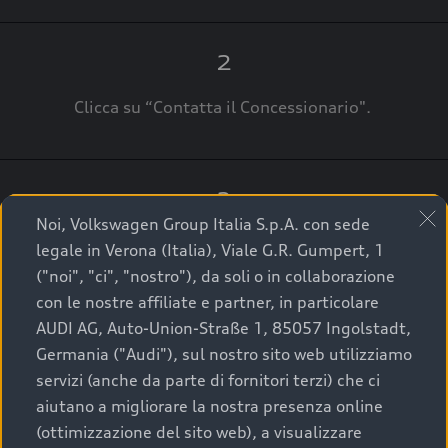
2
Clicca su “Contatta il Concessionario".
3
Noi, Volkswagen Group Italia S.p.A. con sede
A breve verrai ricontattato dal Customer Care
legale in Verona (Italia), Viale G.R. Gumpert, 1
Audi Center o direttamente dal Concessionario
("noi", "ci", "nostro"), da soli o in collaborazione
che ti supporterà per finalizzare la tua richiesta.
con le nostre affiliate e partner, in particolare
AUDI AG, Auto-Union-Straße 1, 85057 Ingolstadt,
Germania ("Audi"), sul nostro sito web utilizziamo
servizi (anche da parte di fornitori terzi) che ci
La qualità di acquistare
aiutano a migliorare la nostra presenza online
(ottimizzazione del sito web), a visualizzare
un’auto usata Audi