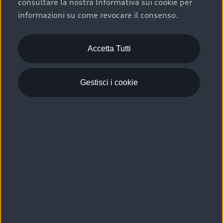
consultare la nostra Informativa sui cookie per
Scelta :plus, significa affidarsi ad un prodotto che viene
informazioni su come revocare il consenso.
sottoposto a 110 controlli approfonditi e coperto da
garanzia fino a 4 anni per una maggiore tutela del tuo
acquisto.
Accetta Tutti
Gestisci i cookie
Usato elettrico e ibrido:
efficienza e risparmio
Scegli l’usato elettrico o ibrido e giova dei numerosi
vantaggi che ti assicurano:
›
le auto usate elettriche offrono una guida silenziosa,
costi di gestione ridotti e zero emissioni locali,
›
mentre le auto usate ibride combinano efficienza e