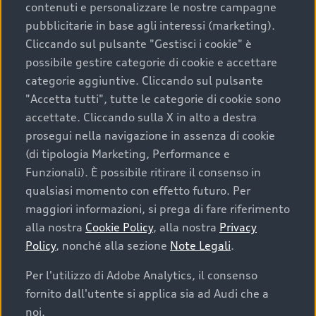
contenuti e personalizzare le nostre campagne
pubblicitarie in base agli interessi (marketing).
Scegliere un’auto usata è una decisione che coniuga
Cliccando sul pulsante "Gestisci i cookie" è
convenienza, affidabilità e sostenibilità. Per fare un
possibile gestire categorie di cookie e accettare
acquisto sicuro, è essenziale considerare aspetti
categorie aggiuntive. Cliccando sul pulsante
determinanti come la garanzia inclusa e l’affidabilità del
"Accetta tutti", tutte le categorie di cookie sono
marchio. Audi offre l’auto usata perfetta tramite Audi
accettate. Cliccando sulla X in alto a destra
Prima Scelta :plus
prosegui nella navigazione in assenza di cookie
(di tipologia Marketing, Performance e
Funzionali). È possibile ritirare il consenso in
qualsiasi momento con effetto futuro. Per
Cosa sapere prima di
maggiori informazioni, si prega di fare riferimento
acquistare la tua prossima
alla nostra
Cookie Policy
, alla nostra
Privacy
Policy
, nonché alla sezione
Note Legali
.
auto
Per l'utilizzo di Adobe Analytics, il consenso
fornito dall'utente si applica sia ad Audi che a
I requisiti fondamentali da considerare prima di
acquistare un’auto usata, oltre al prezzo e all'aspetto,
noi.