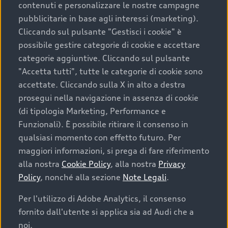
contenuti e personalizzare le nostre campagne
pubblicitarie in base agli interessi (marketing).
Scegliere un’auto usata è una decisione che coniuga
Cliccando sul pulsante "Gestisci i cookie" è
convenienza, affidabilità e sostenibilità. Per fare un
possibile gestire categorie di cookie e accettare
acquisto sicuro, è essenziale considerare aspetti
categorie aggiuntive. Cliccando sul pulsante
determinanti come la garanzia inclusa e l’affidabilità del
"Accetta tutti", tutte le categorie di cookie sono
marchio. Audi offre l’auto usata perfetta tramite Audi
accettate. Cliccando sulla X in alto a destra
Prima Scelta :plus
prosegui nella navigazione in assenza di cookie
(di tipologia Marketing, Performance e
Funzionali). È possibile ritirare il consenso in
qualsiasi momento con effetto futuro. Per
Cosa sapere prima di
maggiori informazioni, si prega di fare riferimento
acquistare la tua prossima
alla nostra
Cookie Policy
, alla nostra
Privacy
Policy
, nonché alla sezione
Note Legali
.
auto
Per l'utilizzo di Adobe Analytics, il consenso
fornito dall'utente si applica sia ad Audi che a
I requisiti fondamentali da considerare prima di
acquistare un’auto usata, oltre al prezzo e all'aspetto,
noi.