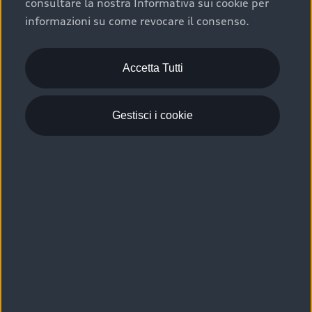
consultare la nostra Informativa sui cookie per
Scelta :plus, significa affidarsi ad un prodotto che viene
informazioni su come revocare il consenso.
sottoposto a 110 controlli approfonditi e coperto da
garanzia fino a 4 anni per una maggiore tutela del tuo
acquisto.
Accetta Tutti
Gestisci i cookie
Usato elettrico e ibrido:
efficienza e risparmio
Scegli l’usato elettrico o ibrido e giova dei numerosi
vantaggi che ti assicurano:
›
le auto usate elettriche offrono una guida silenziosa,
costi di gestione ridotti e zero emissioni locali,
›
mentre le auto usate ibride combinano efficienza e