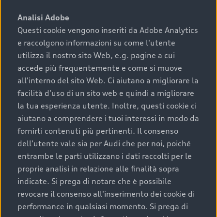
sono:
Analisi Adobe
Questi cookie vengono inseriti da Adobe Analytics
›
chilometraggio: un valore contenuto corrisponde a
e raccolgono informazioni su come l'utente
uno stato migliore del veicolo e a una maggiore
durata nel tempo;
utilizza il nostro sito Web, e.g. pagine a cui
accede più frequentemente e come si muove
›
cronologia dei tagliandi: una documentazione
all'interno del sito Web. Ci aiutano a migliorare la
completa della vettura certifica una manutenzione
facilità d'uso di un sito web e quindi a migliorare
costante e accurata;
la tua esperienza utente. Inoltre, questi cookie ci
›
condizioni della carrozzeria e degli interni: una
aiutano a comprendere i tuoi interessi in modo da
buona conservazione evidenzia cura e attenzione del
fornirti contenuti più pertinenti. Il consenso
precedente proprietario;
dell'utente vale sia per Audi che per noi, poiché
entrambe le parti utilizzano i dati raccolti per le
›
efficienza meccanica: motore, trasmissione e
proprie analisi in relazione alle finalità sopra
componenti principali in ottimo stato garantiscono
indicate. Si prega di notare che è possibile
prestazioni affidabili e sicure.
revocare il consenso all'inserimento dei cookie di
Acquistare un’auto usata in una Concessionaria ufficiale
performance in qualsiasi momento. Si prega di
Audi che offre l’usato garantito tramite Audi Prima