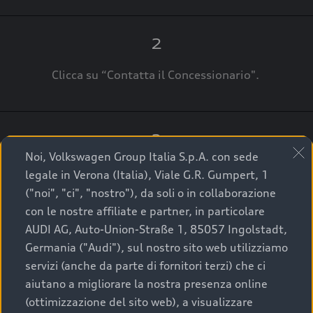
2
Clicca su “Contatta il Concessionario".
3
Noi, Volkswagen Group Italia S.p.A. con sede
A breve verrai ricontattato dal Customer Care
legale in Verona (Italia), Viale G.R. Gumpert, 1
Audi Center o direttamente dal Concessionario
("noi", "ci", "nostro"), da soli o in collaborazione
che ti supporterà per finalizzare la tua richiesta.
con le nostre affiliate e partner, in particolare
AUDI AG, Auto-Union-Straße 1, 85057 Ingolstadt,
Germania ("Audi"), sul nostro sito web utilizziamo
servizi (anche da parte di fornitori terzi) che ci
La qualità di acquistare
aiutano a migliorare la nostra presenza online
(ottimizzazione del sito web), a visualizzare
un’auto usata Audi