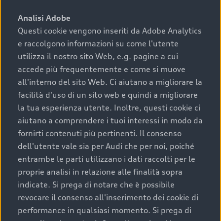
sono:
Analisi Adobe
Questi cookie vengono inseriti da Adobe Analytics
›
chilometraggio: un valore contenuto corrisponde a
e raccolgono informazioni su come l'utente
uno stato migliore del veicolo e a una maggiore
durata nel tempo;
utilizza il nostro sito Web, e.g. pagine a cui
accede più frequentemente e come si muove
›
cronologia dei tagliandi: una documentazione
all'interno del sito Web. Ci aiutano a migliorare la
completa della vettura certifica una manutenzione
facilità d'uso di un sito web e quindi a migliorare
costante e accurata;
la tua esperienza utente. Inoltre, questi cookie ci
›
condizioni della carrozzeria e degli interni: una
aiutano a comprendere i tuoi interessi in modo da
buona conservazione evidenzia cura e attenzione del
fornirti contenuti più pertinenti. Il consenso
precedente proprietario;
dell'utente vale sia per Audi che per noi, poiché
entrambe le parti utilizzano i dati raccolti per le
›
efficienza meccanica: motore, trasmissione e
proprie analisi in relazione alle finalità sopra
componenti principali in ottimo stato garantiscono
indicate. Si prega di notare che è possibile
prestazioni affidabili e sicure.
revocare il consenso all'inserimento dei cookie di
Acquistare un’auto usata in una Concessionaria ufficiale
performance in qualsiasi momento. Si prega di
Audi che offre l’usato garantito tramite Audi Prima