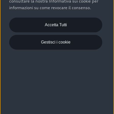
consultare la nostra Informativa sui cookie per
Scelta :plus, significa affidarsi ad un prodotto che viene
informazioni su come revocare il consenso.
sottoposto a 110 controlli approfonditi e coperto da
garanzia fino a 4 anni per una maggiore tutela del tuo
acquisto.
Accetta Tutti
Gestisci i cookie
Usato elettrico e ibrido:
efficienza e risparmio
Scegli l’usato elettrico o ibrido e giova dei numerosi
vantaggi che ti assicurano:
›
le auto usate elettriche offrono una guida silenziosa,
costi di gestione ridotti e zero emissioni locali,
›
mentre le auto usate ibride combinano efficienza e