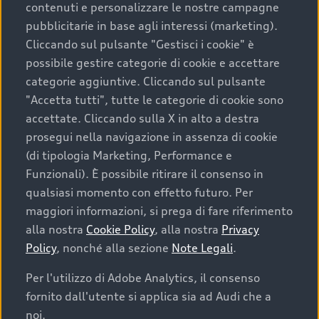
contenuti e personalizzare le nostre campagne
pubblicitarie in base agli interessi (marketing).
Scegliere un’auto usata è una decisione che coniuga
Cliccando sul pulsante "Gestisci i cookie" è
convenienza, affidabilità e sostenibilità. Per fare un
possibile gestire categorie di cookie e accettare
acquisto sicuro, è essenziale considerare aspetti
categorie aggiuntive. Cliccando sul pulsante
determinanti come la garanzia inclusa e l’affidabilità del
"Accetta tutti", tutte le categorie di cookie sono
marchio. Audi offre l’auto usata perfetta tramite Audi
accettate. Cliccando sulla X in alto a destra
Prima Scelta :plus
prosegui nella navigazione in assenza di cookie
(di tipologia Marketing, Performance e
Funzionali). È possibile ritirare il consenso in
qualsiasi momento con effetto futuro. Per
Cosa sapere prima di
maggiori informazioni, si prega di fare riferimento
acquistare la tua prossima
alla nostra
Cookie Policy
, alla nostra
Privacy
Policy
, nonché alla sezione
Note Legali
.
auto
Per l'utilizzo di Adobe Analytics, il consenso
fornito dall'utente si applica sia ad Audi che a
I requisiti fondamentali da considerare prima di
acquistare un’auto usata, oltre al prezzo e all'aspetto,
noi.