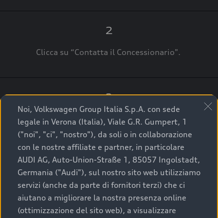
2
Clicca su “Contatta il Concessionario".
3
Noi, Volkswagen Group Italia S.p.A. con sede
A breve verrai ricontattato dal Customer Care
legale in Verona (Italia), Viale G.R. Gumpert, 1
Audi Center o direttamente dal Concessionario
("noi", "ci", "nostro"), da soli o in collaborazione
che ti supporterà per finalizzare la tua richiesta.
con le nostre affiliate e partner, in particolare
AUDI AG, Auto-Union-Straße 1, 85057 Ingolstadt,
Germania ("Audi"), sul nostro sito web utilizziamo
servizi (anche da parte di fornitori terzi) che ci
La qualità di acquistare
aiutano a migliorare la nostra presenza online
(ottimizzazione del sito web), a visualizzare
un’auto usata Audi