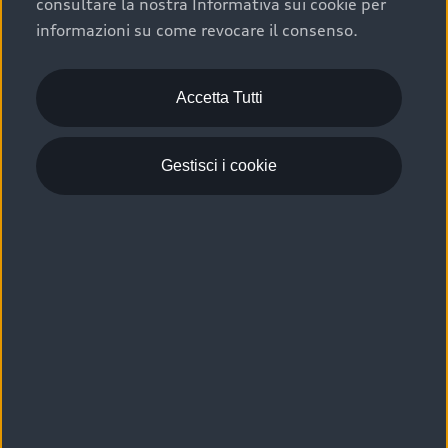
consultare la nostra Informativa sui cookie per
Scelta :plus, significa affidarsi ad un prodotto che viene
informazioni su come revocare il consenso.
sottoposto a 110 controlli approfonditi e coperto da
garanzia fino a 4 anni per una maggiore tutela del tuo
acquisto.
Accetta Tutti
Gestisci i cookie
Usato elettrico e ibrido:
efficienza e risparmio
Scegli l’usato elettrico o ibrido e giova dei numerosi
vantaggi che ti assicurano:
›
le auto usate elettriche offrono una guida silenziosa,
costi di gestione ridotti e zero emissioni locali,
›
mentre le auto usate ibride combinano efficienza e