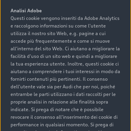
sono:
Analisi Adobe
Questi cookie vengono inseriti da Adobe Analytics
›
chilometraggio: un valore contenuto corrisponde a
e raccolgono informazioni su come l'utente
uno stato migliore del veicolo e a una maggiore
durata nel tempo;
utilizza il nostro sito Web, e.g. pagine a cui
accede più frequentemente e come si muove
›
cronologia dei tagliandi: una documentazione
all'interno del sito Web. Ci aiutano a migliorare la
completa della vettura certifica una manutenzione
facilità d'uso di un sito web e quindi a migliorare
costante e accurata;
la tua esperienza utente. Inoltre, questi cookie ci
›
condizioni della carrozzeria e degli interni: una
aiutano a comprendere i tuoi interessi in modo da
buona conservazione evidenzia cura e attenzione del
fornirti contenuti più pertinenti. Il consenso
precedente proprietario;
dell'utente vale sia per Audi che per noi, poiché
entrambe le parti utilizzano i dati raccolti per le
›
efficienza meccanica: motore, trasmissione e
proprie analisi in relazione alle finalità sopra
componenti principali in ottimo stato garantiscono
indicate. Si prega di notare che è possibile
prestazioni affidabili e sicure.
revocare il consenso all'inserimento dei cookie di
Acquistare un’auto usata in una Concessionaria ufficiale
performance in qualsiasi momento. Si prega di
Audi che offre l’usato garantito tramite Audi Prima