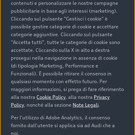
contenuti e personalizzare le nostre campagne
pubblicitarie in base agli interessi (marketing).
Scegliere un’auto usata è una decisione che coniuga
Cliccando sul pulsante "Gestisci i cookie" è
convenienza, affidabilità e sostenibilità. Per fare un
possibile gestire categorie di cookie e accettare
acquisto sicuro, è essenziale considerare aspetti
categorie aggiuntive. Cliccando sul pulsante
determinanti come la garanzia inclusa e l’affidabilità del
"Accetta tutti", tutte le categorie di cookie sono
marchio. Audi offre l’auto usata perfetta tramite Audi
accettate. Cliccando sulla X in alto a destra
Prima Scelta :plus
prosegui nella navigazione in assenza di cookie
(di tipologia Marketing, Performance e
Funzionali). È possibile ritirare il consenso in
qualsiasi momento con effetto futuro. Per
Cosa sapere prima di
maggiori informazioni, si prega di fare riferimento
acquistare la tua prossima
alla nostra
Cookie Policy
, alla nostra
Privacy
Policy
, nonché alla sezione
Note Legali
.
auto
Per l'utilizzo di Adobe Analytics, il consenso
fornito dall'utente si applica sia ad Audi che a
I requisiti fondamentali da considerare prima di
acquistare un’auto usata, oltre al prezzo e all'aspetto,
noi.