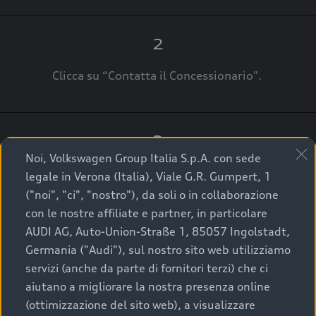
2
Clicca su “Contatta il Concessionario".
3
Noi, Volkswagen Group Italia S.p.A. con sede
A breve verrai ricontattato dal Customer Care
legale in Verona (Italia), Viale G.R. Gumpert, 1
Audi Center o direttamente dal Concessionario
("noi", "ci", "nostro"), da soli o in collaborazione
che ti supporterà per finalizzare la tua richiesta.
con le nostre affiliate e partner, in particolare
AUDI AG, Auto-Union-Straße 1, 85057 Ingolstadt,
Germania ("Audi"), sul nostro sito web utilizziamo
servizi (anche da parte di fornitori terzi) che ci
La qualità di acquistare
aiutano a migliorare la nostra presenza online
(ottimizzazione del sito web), a visualizzare
un’auto usata Audi