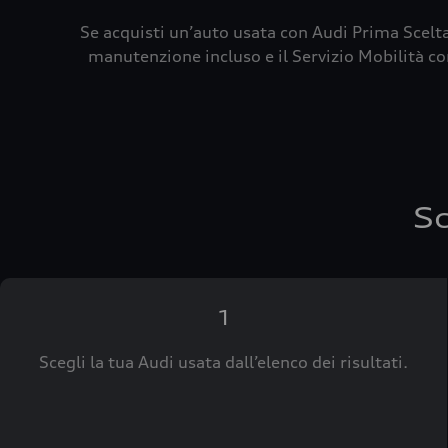
Se acquisti un’auto usata con Audi Prima Scelta
manutenzione incluso e il Servizio Mobilità con
Sc
1
Scegli la tua Audi usata dall’elenco dei risultati.