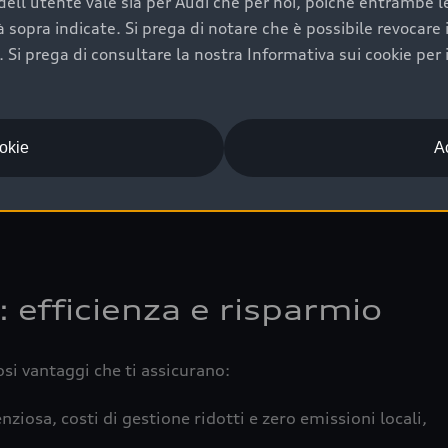
ell'utente vale sia per Audi che per noi, poiché entrambe le p
 completa della vettura certifica una manutenzione costa
ità sopra indicate. Si prega di notare che è possibile revocare
Si prega di consultare la nostra Informativa sui cookie per 
una buona conservazione evidenzia cura e attenzione del pr
componenti principali in ottimo stato garantiscono prestaz
iciale Audi che offre l’usato garantito tramite Audi Prima
ookie
Ac
 e coperto da garanzia fino a 4 anni per una maggiore tute
: efficienza e risparmio
osi vantaggi che ti assicurano:
nziosa, costi di gestione ridotti e zero emissioni locali,