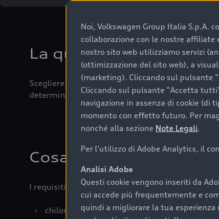
Noi, Volkswagen Group Italia S.p.A. con
collaborazione con le nostre affiliat
La qualità di acquistar
nostro sito web utilizziamo servizi (an
(ottimizzazione del sito web), a visua
(marketing). Cliccando sul pulsante "G
Scegliere un’auto usata è una decisione che coniug
Cliccando sul pulsante "Accetta tutti"
determinanti come la garanzia inclusa e l’affidabi
navigazione in assenza di cookie (di t
momento con effetto futuro. Per maggi
nonché alla sezione
Note Legali
.
Per l'utilizzo di Adobe Analytics, il c
Cosa sapere prima di a
Analisi Adobe
Questi cookie vengono inseriti da Ado
I requisiti fondamentali da considerare prima di a
cui accede più frequentemente e come 
quindi a migliorare la tua esperienza 
›
chilometraggio: un valore contenuto corrispo