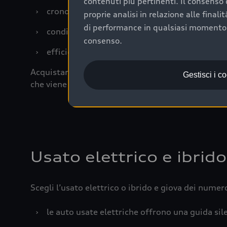
contenuti più pertinenti. Il consenso d
›
cronologia dei tagliandi: una documentazione
proprie analisi in relazione alle final
di performance in qualsiasi momento. 
›
condizioni della carrozzeria e degli interni: 
consenso.
›
efficienza meccanica: motore, trasmissione e 
Acquistare un’auto usata in una Concessionaria uff
Gestisci i c
che viene sottoposto a 110 controlli approfonditi
Usato elettrico e ibrido
Scegli l’usato elettrico o ibrido e giova dei numer
›
le auto usate elettriche offrono una guida sile