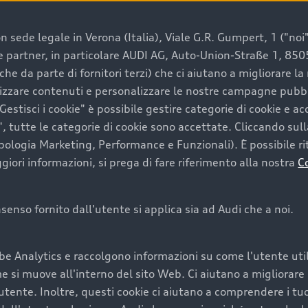
 sede legale in Verona (Italia), Viale G.R. Gumpert, 1 ("noi", 
e e partner, in particolare AUDI AG, Auto-Union-Straße 1, 85
e un’auto usata Audi
che da parte di fornitori terzi) che ci aiutano a migliorare l
lizzare contenuti e personalizzare le nostre campagne pubbli
estisci i cookie" è possibile gestire categorie di cookie e a
a convenienza, affidabilità e sostenibilità. Per fare un ac
, tutte le categorie di cookie sono accettate. Cliccando sull
lità del marchio. Audi offre l’auto usata perfetta tramite
ipologia Marketing, Performance e Funzionali). È possibile rit
ori informazioni, si prega di fare riferimento alla nostra
C
onsenso fornito dall'utente si applica sia ad Audi che a noi.
cquistare la tua prossima 
be Analytics e raccolgono informazioni su come l'utente utili
cquistare un’auto usata, oltre al prezzo e all'aspetto, son
si muove all'interno del sito Web. Ci aiutano a migliorare la
utente. Inoltre, questi cookie ci aiutano a comprendere i tuo
nde a uno stato migliore del veicolo e a una maggiore du