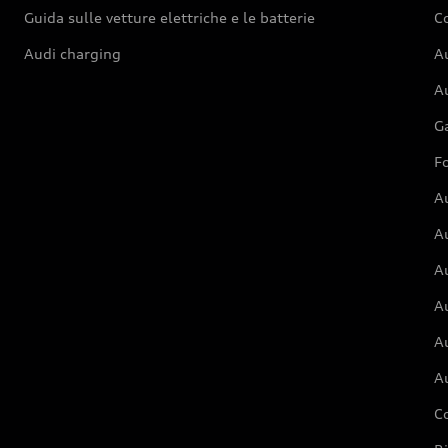
Guida sulle vetture elettriche e le batterie
Co
Audi charging
Au
Au
G
Fo
A
A
A
Au
A
A
C