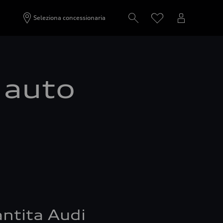
Seleziona concessionaria
a auto
ntita Audi