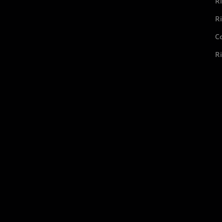
Ri
Ri
Co
Ri