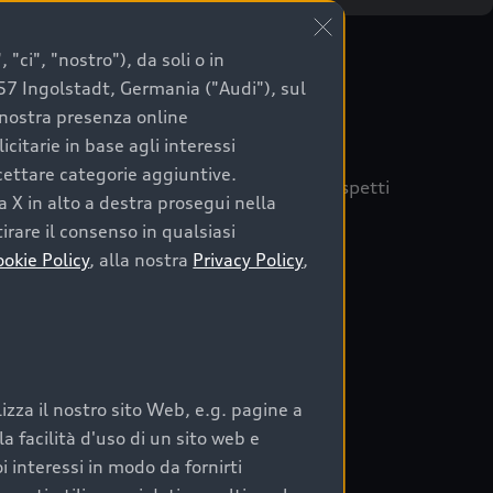
"ci", "nostro"), da soli o in
057 Ingolstadt, Germania ("Audi"), sul
a nostra presenza online
citarie in base agli interessi
ccettare categorie aggiuntive.
quisto sicuro, è essenziale considerare aspetti
a X in alto a destra prosegui nella
 Audi Prima Scelta :plus
irare il consenso in qualsiasi
ookie Policy
, alla nostra
Privacy Policy
,
auto
zza il nostro sito Web, e.g. pagine a
o:
 facilità d'uso di un sito web e
i interessi in modo da fornirti
rata nel tempo;