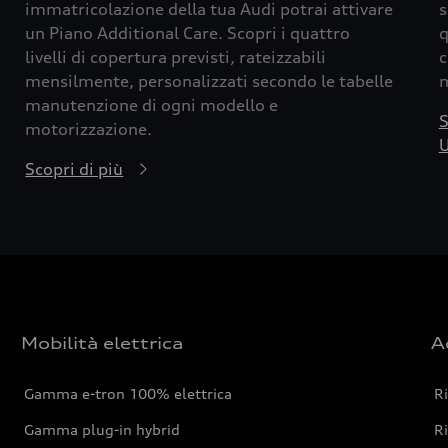
immatricolazione della tua Audi potrai attivare
s
un Piano Additional Care. Scopri i quattro
q
livelli di copertura previsti, rateizzabili
c
mensilmente, personalizzati secondo le tabelle
m
manutenzione di ogni modello e
S
motorizzazione.
U
Scopri di più
Mobilità elettrica
A
Gamma e-tron 100% elettrica
R
Gamma plug-in hybrid
Ri