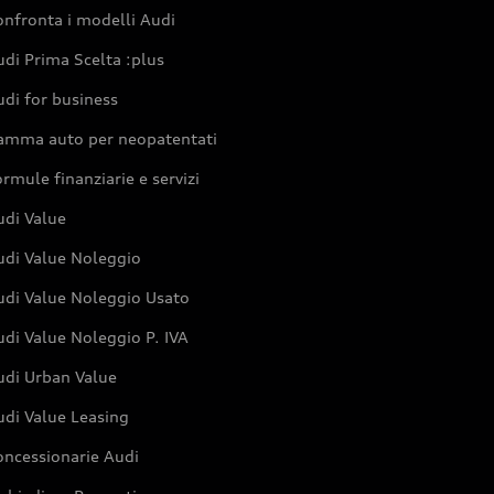
nfronta i modelli Audi
di Prima Scelta :plus
di for business
amma auto per neopatentati
rmule finanziarie e servizi
udi Value
udi Value Noleggio
udi Value Noleggio Usato
di Value Noleggio P. IVA
udi Urban Value
udi Value Leasing
oncessionarie Audi