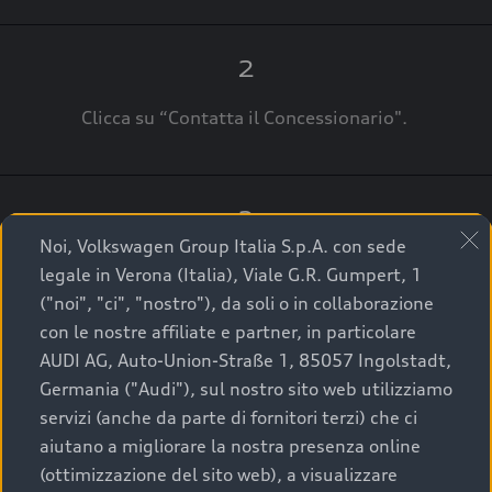
2
Clicca su “Contatta il Concessionario".
3
Noi, Volkswagen Group Italia S.p.A. con sede
A breve verrai ricontattato dal Customer Care
legale in Verona (Italia), Viale G.R. Gumpert, 1
Audi Center o direttamente dal Concessionario
("noi", "ci", "nostro"), da soli o in collaborazione
che ti supporterà per finalizzare la tua richiesta.
con le nostre affiliate e partner, in particolare
AUDI AG, Auto-Union-Straße 1, 85057 Ingolstadt,
Germania ("Audi"), sul nostro sito web utilizziamo
servizi (anche da parte di fornitori terzi) che ci
La qualità di acquistare
aiutano a migliorare la nostra presenza online
(ottimizzazione del sito web), a visualizzare
un’auto usata Audi