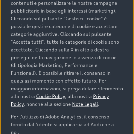
contenuti e personalizzare le nostre campagne
pubblicitarie in base agli interessi (marketing).
Scegliere un’auto usata è una decisione che coniuga
Cliccando sul pulsante "Gestisci i cookie" è
convenienza, affidabilità e sostenibilità. Per fare un
possibile gestire categorie di cookie e accettare
acquisto sicuro, è essenziale considerare aspetti
categorie aggiuntive. Cliccando sul pulsante
determinanti come la garanzia inclusa e l’affidabilità del
"Accetta tutti", tutte le categorie di cookie sono
marchio. Audi offre l’auto usata perfetta tramite Audi
accettate. Cliccando sulla X in alto a destra
Prima Scelta :plus
prosegui nella navigazione in assenza di cookie
(di tipologia Marketing, Performance e
Funzionali). È possibile ritirare il consenso in
qualsiasi momento con effetto futuro. Per
Cosa sapere prima di
maggiori informazioni, si prega di fare riferimento
acquistare la tua prossima
alla nostra
Cookie Policy
, alla nostra
Privacy
Policy
, nonché alla sezione
Note Legali
.
auto
Per l'utilizzo di Adobe Analytics, il consenso
fornito dall'utente si applica sia ad Audi che a
I requisiti fondamentali da considerare prima di
acquistare un’auto usata, oltre al prezzo e all'aspetto,
noi.