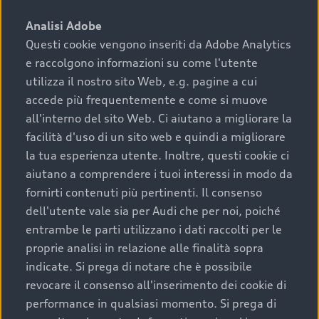
sono:
Analisi Adobe
Questi cookie vengono inseriti da Adobe Analytics
›
chilometraggio: un valore contenuto corrisponde a
e raccolgono informazioni su come l'utente
uno stato migliore del veicolo e a una maggiore
durata nel tempo;
utilizza il nostro sito Web, e.g. pagine a cui
accede più frequentemente e come si muove
›
cronologia dei tagliandi: una documentazione
all'interno del sito Web. Ci aiutano a migliorare la
completa della vettura certifica una manutenzione
facilità d'uso di un sito web e quindi a migliorare
costante e accurata;
la tua esperienza utente. Inoltre, questi cookie ci
›
condizioni della carrozzeria e degli interni: una
aiutano a comprendere i tuoi interessi in modo da
buona conservazione evidenzia cura e attenzione del
fornirti contenuti più pertinenti. Il consenso
precedente proprietario;
dell'utente vale sia per Audi che per noi, poiché
entrambe le parti utilizzano i dati raccolti per le
›
efficienza meccanica: motore, trasmissione e
proprie analisi in relazione alle finalità sopra
componenti principali in ottimo stato garantiscono
indicate. Si prega di notare che è possibile
prestazioni affidabili e sicure.
revocare il consenso all'inserimento dei cookie di
Acquistare un’auto usata in una Concessionaria ufficiale
performance in qualsiasi momento. Si prega di
Audi che offre l’usato garantito tramite Audi Prima