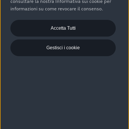
consultare la nostra Informativa sui cookie per
Scelta :plus, significa affidarsi ad un prodotto che viene
informazioni su come revocare il consenso.
sottoposto a 110 controlli approfonditi e coperto da
garanzia fino a 4 anni per una maggiore tutela del tuo
acquisto.
Accetta Tutti
Gestisci i cookie
Usato elettrico e ibrido:
efficienza e risparmio
Scegli l’usato elettrico o ibrido e giova dei numerosi
vantaggi che ti assicurano:
›
le auto usate elettriche offrono una guida silenziosa,
costi di gestione ridotti e zero emissioni locali,
›
mentre le auto usate ibride combinano efficienza e