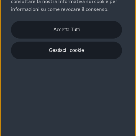
consultare la nostra Informativa sui cookie per
Scelta :plus, significa affidarsi ad un prodotto che viene
informazioni su come revocare il consenso.
sottoposto a 110 controlli approfonditi e coperto da
garanzia fino a 4 anni per una maggiore tutela del tuo
acquisto.
Accetta Tutti
Gestisci i cookie
Usato elettrico e ibrido:
efficienza e risparmio
Scegli l’usato elettrico o ibrido e giova dei numerosi
vantaggi che ti assicurano:
›
le auto usate elettriche offrono una guida silenziosa,
costi di gestione ridotti e zero emissioni locali,
›
mentre le auto usate ibride combinano efficienza e