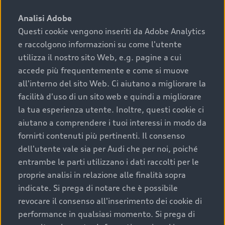
sono:
Analisi Adobe
Questi cookie vengono inseriti da Adobe Analytics
›
chilometraggio: un valore contenuto corrisponde a
e raccolgono informazioni su come l'utente
uno stato migliore del veicolo e a una maggiore
durata nel tempo;
utilizza il nostro sito Web, e.g. pagine a cui
accede più frequentemente e come si muove
›
cronologia dei tagliandi: una documentazione
all'interno del sito Web. Ci aiutano a migliorare la
completa della vettura certifica una manutenzione
facilità d'uso di un sito web e quindi a migliorare
costante e accurata;
la tua esperienza utente. Inoltre, questi cookie ci
›
condizioni della carrozzeria e degli interni: una
aiutano a comprendere i tuoi interessi in modo da
buona conservazione evidenzia cura e attenzione del
fornirti contenuti più pertinenti. Il consenso
precedente proprietario;
dell'utente vale sia per Audi che per noi, poiché
entrambe le parti utilizzano i dati raccolti per le
›
efficienza meccanica: motore, trasmissione e
proprie analisi in relazione alle finalità sopra
componenti principali in ottimo stato garantiscono
indicate. Si prega di notare che è possibile
prestazioni affidabili e sicure.
revocare il consenso all'inserimento dei cookie di
Acquistare un’auto usata in una Concessionaria ufficiale
performance in qualsiasi momento. Si prega di
Audi che offre l’usato garantito tramite Audi Prima