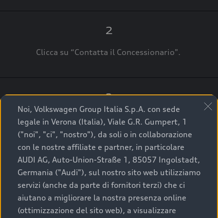
2
Clicca su “Contatta il Concessionario".
3
Noi, Volkswagen Group Italia S.p.A. con sede
A breve verrai ricontattato dal Customer Care
legale in Verona (Italia), Viale G.R. Gumpert, 1
Audi Center o direttamente dal Concessionario
("noi", "ci", "nostro"), da soli o in collaborazione
che ti supporterà per finalizzare la tua richiesta.
con le nostre affiliate e partner, in particolare
AUDI AG, Auto-Union-Straße 1, 85057 Ingolstadt,
Germania ("Audi"), sul nostro sito web utilizziamo
servizi (anche da parte di fornitori terzi) che ci
La qualità di acquistare
aiutano a migliorare la nostra presenza online
(ottimizzazione del sito web), a visualizzare
un’auto usata Audi