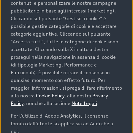
contenuti e personalizzare le nostre campagne
pubblicitarie in base agli interessi (marketing).
Scegliere un’auto usata è una decisione che coniuga
Cliccando sul pulsante "Gestisci i cookie" è
convenienza, affidabilità e sostenibilità. Per fare un
possibile gestire categorie di cookie e accettare
acquisto sicuro, è essenziale considerare aspetti
categorie aggiuntive. Cliccando sul pulsante
determinanti come la garanzia inclusa e l’affidabilità del
"Accetta tutti", tutte le categorie di cookie sono
marchio. Audi offre l’auto usata perfetta tramite Audi
accettate. Cliccando sulla X in alto a destra
Prima Scelta :plus
prosegui nella navigazione in assenza di cookie
(di tipologia Marketing, Performance e
Funzionali). È possibile ritirare il consenso in
qualsiasi momento con effetto futuro. Per
Cosa sapere prima di
maggiori informazioni, si prega di fare riferimento
acquistare la tua prossima
alla nostra
Cookie Policy
, alla nostra
Privacy
Policy
, nonché alla sezione
Note Legali
.
auto
Per l'utilizzo di Adobe Analytics, il consenso
fornito dall'utente si applica sia ad Audi che a
I requisiti fondamentali da considerare prima di
acquistare un’auto usata, oltre al prezzo e all'aspetto,
noi.