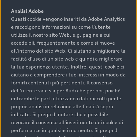
sono:
Analisi Adobe
Questi cookie vengono inseriti da Adobe Analytics
›
chilometraggio: un valore contenuto corrisponde a
e raccolgono informazioni su come l'utente
uno stato migliore del veicolo e a una maggiore
durata nel tempo;
utilizza il nostro sito Web, e.g. pagine a cui
accede più frequentemente e come si muove
›
cronologia dei tagliandi: una documentazione
all'interno del sito Web. Ci aiutano a migliorare la
completa della vettura certifica una manutenzione
facilità d'uso di un sito web e quindi a migliorare
costante e accurata;
la tua esperienza utente. Inoltre, questi cookie ci
›
condizioni della carrozzeria e degli interni: una
aiutano a comprendere i tuoi interessi in modo da
buona conservazione evidenzia cura e attenzione del
fornirti contenuti più pertinenti. Il consenso
precedente proprietario;
dell'utente vale sia per Audi che per noi, poiché
entrambe le parti utilizzano i dati raccolti per le
›
efficienza meccanica: motore, trasmissione e
proprie analisi in relazione alle finalità sopra
componenti principali in ottimo stato garantiscono
indicate. Si prega di notare che è possibile
prestazioni affidabili e sicure.
revocare il consenso all'inserimento dei cookie di
Acquistare un’auto usata in una Concessionaria ufficiale
performance in qualsiasi momento. Si prega di
Audi che offre l’usato garantito tramite Audi Prima