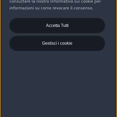
consultare la nostra Informativa sui cookie per
Scelta :plus, significa affidarsi ad un prodotto che viene
informazioni su come revocare il consenso.
sottoposto a 110 controlli approfonditi e coperto da
garanzia fino a 4 anni per una maggiore tutela del tuo
acquisto.
Accetta Tutti
Gestisci i cookie
Usato elettrico e ibrido:
efficienza e risparmio
Scegli l’usato elettrico o ibrido e giova dei numerosi
vantaggi che ti assicurano:
›
le auto usate elettriche offrono una guida silenziosa,
costi di gestione ridotti e zero emissioni locali,
›
mentre le auto usate ibride combinano efficienza e