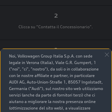
2
Clicca su “Contatta il Concessionario".
3
Noi, Volkswagen Group Italia S.p.A. con sede
A breve verrai ricontattato dal Customer Care
legale in Verona (Italia), Viale G.R. Gumpert, 1
Audi Center o direttamente dal Concessionario
("noi", "ci", "nostro"), da soli o in collaborazione
che ti supporterà per finalizzare la tua richiesta.
con le nostre affiliate e partner, in particolare
AUDI AG, Auto-Union-Straße 1, 85057 Ingolstadt,
Germania ("Audi"), sul nostro sito web utilizziamo
servizi (anche da parte di fornitori terzi) che ci
La qualità di acquistare
aiutano a migliorare la nostra presenza online
(ottimizzazione del sito web), a visualizzare
un’auto usata Audi