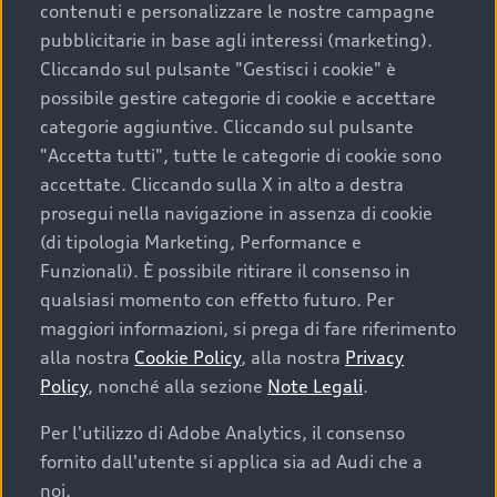
contenuti e personalizzare le nostre campagne
pubblicitarie in base agli interessi (marketing).
Scegliere un’auto usata è una decisione che coniuga
Cliccando sul pulsante "Gestisci i cookie" è
convenienza, affidabilità e sostenibilità. Per fare un
possibile gestire categorie di cookie e accettare
acquisto sicuro, è essenziale considerare aspetti
categorie aggiuntive. Cliccando sul pulsante
determinanti come la garanzia inclusa e l’affidabilità del
"Accetta tutti", tutte le categorie di cookie sono
marchio. Audi offre l’auto usata perfetta tramite Audi
accettate. Cliccando sulla X in alto a destra
Prima Scelta :plus
prosegui nella navigazione in assenza di cookie
(di tipologia Marketing, Performance e
Funzionali). È possibile ritirare il consenso in
qualsiasi momento con effetto futuro. Per
Cosa sapere prima di
maggiori informazioni, si prega di fare riferimento
acquistare la tua prossima
alla nostra
Cookie Policy
, alla nostra
Privacy
Policy
, nonché alla sezione
Note Legali
.
auto
Per l'utilizzo di Adobe Analytics, il consenso
fornito dall'utente si applica sia ad Audi che a
I requisiti fondamentali da considerare prima di
acquistare un’auto usata, oltre al prezzo e all'aspetto,
noi.