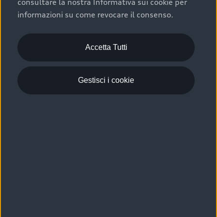
consultare la nostra Informativa sui cookie per
Scelta :plus, significa affidarsi ad un prodotto che viene
informazioni su come revocare il consenso.
sottoposto a 110 controlli approfonditi e coperto da
garanzia fino a 4 anni per una maggiore tutela del tuo
acquisto.
Accetta Tutti
Gestisci i cookie
Usato elettrico e ibrido:
efficienza e risparmio
Scegli l’usato elettrico o ibrido e giova dei numerosi
vantaggi che ti assicurano:
›
le auto usate elettriche offrono una guida silenziosa,
costi di gestione ridotti e zero emissioni locali,
›
mentre le auto usate ibride combinano efficienza e