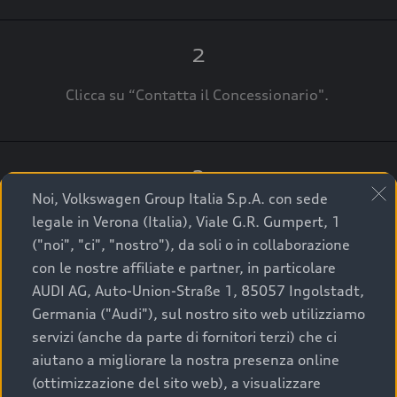
2
Clicca su “Contatta il Concessionario".
3
Noi, Volkswagen Group Italia S.p.A. con sede
A breve verrai ricontattato dal Customer Care
legale in Verona (Italia), Viale G.R. Gumpert, 1
Audi Center o direttamente dal Concessionario
("noi", "ci", "nostro"), da soli o in collaborazione
che ti supporterà per finalizzare la tua richiesta.
con le nostre affiliate e partner, in particolare
AUDI AG, Auto-Union-Straße 1, 85057 Ingolstadt,
Germania ("Audi"), sul nostro sito web utilizziamo
servizi (anche da parte di fornitori terzi) che ci
La qualità di acquistare
aiutano a migliorare la nostra presenza online
(ottimizzazione del sito web), a visualizzare
un’auto usata Audi