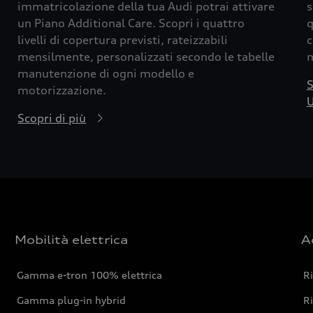
immatricolazione della tua Audi potrai attivare
s
un Piano Additional Care. Scopri i quattro
q
livelli di copertura previsti, rateizzabili
c
mensilmente, personalizzati secondo le tabelle
m
manutenzione di ogni modello e
S
motorizzazione.
U
Scopri di più
Mobilità elettrica
A
Gamma e-tron 100% elettrica
R
Gamma plug-in hybrid
Ri