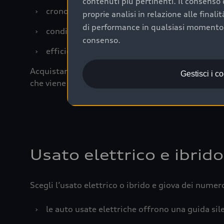
contenuti più pertinenti. Il consenso d
›
cronologia dei tagliandi: una documentazione
proprie analisi in relazione alle final
di performance in qualsiasi momento. 
›
condizioni della carrozzeria e degli interni: 
consenso.
›
efficienza meccanica: motore, trasmissione e 
Acquistare un’auto usata in una Concessionaria uff
Gestisci i c
che viene sottoposto a 110 controlli approfonditi
Usato elettrico e ibrido
Scegli l’usato elettrico o ibrido e giova dei numer
›
le auto usate elettriche offrono una guida sile