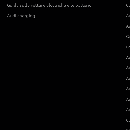
Guida sulle vetture elettriche e le batterie
Co
Audi charging
Au
Au
G
Fo
A
A
A
Au
A
A
C