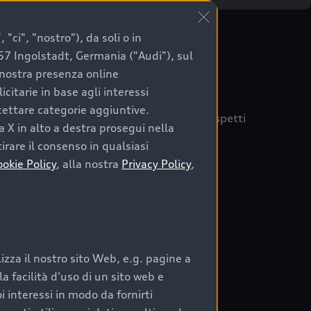
"ci", "nostro"), da soli o in
057 Ingolstadt, Germania ("Audi"), sul
a nostra presenza online
citarie in base agli interessi
ccettare categorie aggiuntive.
quisto sicuro, è essenziale considerare aspetti
a X in alto a destra prosegui nella
 Audi Prima Scelta :plus
irare il consenso in qualsiasi
ookie Policy
, alla nostra
Privacy Policy
,
auto
zza il nostro sito Web, e.g. pagine a
o:
 facilità d'uso di un sito web e
i interessi in modo da fornirti
rata nel tempo;