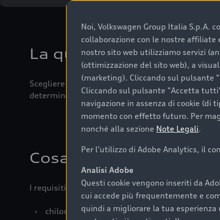
Noi, Volkswagen Group Italia S.p.A. con
collaborazione con le nostre affiliat
La qualità di acquistar
nostro sito web utilizziamo servizi (an
(ottimizzazione del sito web), a visua
(marketing). Cliccando sul pulsante "G
Scegliere un’auto usata è una decisione che coniug
Cliccando sul pulsante "Accetta tutti"
determinanti come la garanzia inclusa e l’affidabi
navigazione in assenza di cookie (di t
momento con effetto futuro. Per maggi
nonché alla sezione
Note Legali
.
Per l'utilizzo di Adobe Analytics, il c
Cosa sapere prima di a
Analisi Adobe
Questi cookie vengono inseriti da Ado
I requisiti fondamentali da considerare prima di a
cui accede più frequentemente e come 
quindi a migliorare la tua esperienza 
›
chilometraggio: un valore contenuto corrispo