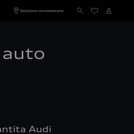
Seleziona concessionaria
a auto
ntita Audi