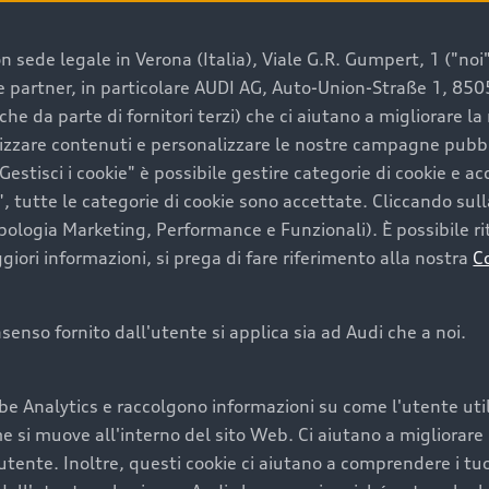
 sede legale in Verona (Italia), Viale G.R. Gumpert, 1 ("noi", 
e e partner, in particolare AUDI AG, Auto-Union-Straße 1, 85
e un’auto usata Audi
che da parte di fornitori terzi) che ci aiutano a migliorare l
lizzare contenuti e personalizzare le nostre campagne pubbli
estisci i cookie" è possibile gestire categorie di cookie e a
a convenienza, affidabilità e sostenibilità. Per fare un ac
, tutte le categorie di cookie sono accettate. Cliccando sull
lità del marchio. Audi offre l’auto usata perfetta tramite
ipologia Marketing, Performance e Funzionali). È possibile rit
ori informazioni, si prega di fare riferimento alla nostra
C
onsenso fornito dall'utente si applica sia ad Audi che a noi.
cquistare la tua prossima 
be Analytics e raccolgono informazioni su come l'utente utili
cquistare un’auto usata, oltre al prezzo e all'aspetto, son
si muove all'interno del sito Web. Ci aiutano a migliorare la
utente. Inoltre, questi cookie ci aiutano a comprendere i tuo
nde a uno stato migliore del veicolo e a una maggiore du