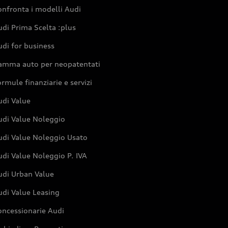
nfronta i modelli Audi
di Prima Scelta :plus
di for business
amma auto per neopatentati
rmule finanziarie e servizi
udi Value
udi Value Noleggio
udi Value Noleggio Usato
di Value Noleggio P. IVA
udi Urban Value
udi Value Leasing
oncessionarie Audi