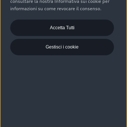
consultare la nostra Informativa sui cookie per
Scelta :plus, significa affidarsi ad un prodotto che viene
informazioni su come revocare il consenso.
sottoposto a 110 controlli approfonditi e coperto da
garanzia fino a 4 anni per una maggiore tutela del tuo
acquisto.
Accetta Tutti
Gestisci i cookie
Usato elettrico e ibrido:
efficienza e risparmio
Scegli l’usato elettrico o ibrido e giova dei numerosi
vantaggi che ti assicurano:
›
le auto usate elettriche offrono una guida silenziosa,
costi di gestione ridotti e zero emissioni locali,
›
mentre le auto usate ibride combinano efficienza e