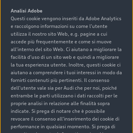
sono:
Analisi Adobe
Questi cookie vengono inseriti da Adobe Analytics
›
chilometraggio: un valore contenuto corrisponde a
e raccolgono informazioni su come l'utente
uno stato migliore del veicolo e a una maggiore
durata nel tempo;
utilizza il nostro sito Web, e.g. pagine a cui
accede più frequentemente e come si muove
›
cronologia dei tagliandi: una documentazione
all'interno del sito Web. Ci aiutano a migliorare la
completa della vettura certifica una manutenzione
facilità d'uso di un sito web e quindi a migliorare
costante e accurata;
la tua esperienza utente. Inoltre, questi cookie ci
›
condizioni della carrozzeria e degli interni: una
aiutano a comprendere i tuoi interessi in modo da
buona conservazione evidenzia cura e attenzione del
fornirti contenuti più pertinenti. Il consenso
precedente proprietario;
dell'utente vale sia per Audi che per noi, poiché
entrambe le parti utilizzano i dati raccolti per le
›
efficienza meccanica: motore, trasmissione e
proprie analisi in relazione alle finalità sopra
componenti principali in ottimo stato garantiscono
indicate. Si prega di notare che è possibile
prestazioni affidabili e sicure.
revocare il consenso all'inserimento dei cookie di
Acquistare un’auto usata in una Concessionaria ufficiale
performance in qualsiasi momento. Si prega di
Audi che offre l’usato garantito tramite Audi Prima