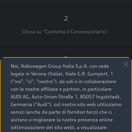
2
Clicca su “Contatta il Concessionario".
3
Noi, Volkswagen Group Italia S.p.A. con sede
A breve verrai ricontattato dal Customer Care
legale in Verona (Italia), Viale G.R. Gumpert, 1
Audi Center o direttamente dal Concessionario
("noi", "ci", "nostro"), da soli o in collaborazione
che ti supporterà per finalizzare la tua richiesta.
con le nostre affiliate e partner, in particolare
AUDI AG, Auto-Union-Straße 1, 85057 Ingolstadt,
Germania ("Audi"), sul nostro sito web utilizziamo
servizi (anche da parte di fornitori terzi) che ci
La qualità di acquistare
aiutano a migliorare la nostra presenza online
(ottimizzazione del sito web), a visualizzare
un’auto usata Audi