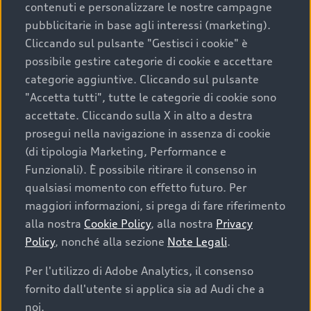
contenuti e personalizzare le nostre campagne
pubblicitarie in base agli interessi (marketing).
Scegliere un’auto usata è una decisione che coniuga
Cliccando sul pulsante "Gestisci i cookie" è
convenienza, affidabilità e sostenibilità. Per fare un
possibile gestire categorie di cookie e accettare
acquisto sicuro, è essenziale considerare aspetti
categorie aggiuntive. Cliccando sul pulsante
determinanti come la garanzia inclusa e l’affidabilità del
"Accetta tutti", tutte le categorie di cookie sono
marchio. Audi offre l’auto usata perfetta tramite Audi
accettate. Cliccando sulla X in alto a destra
Prima Scelta :plus
prosegui nella navigazione in assenza di cookie
(di tipologia Marketing, Performance e
Funzionali). È possibile ritirare il consenso in
qualsiasi momento con effetto futuro. Per
Cosa sapere prima di
maggiori informazioni, si prega di fare riferimento
acquistare la tua prossima
alla nostra
Cookie Policy
, alla nostra
Privacy
Policy
, nonché alla sezione
Note Legali
.
auto
Per l'utilizzo di Adobe Analytics, il consenso
fornito dall'utente si applica sia ad Audi che a
I requisiti fondamentali da considerare prima di
acquistare un’auto usata, oltre al prezzo e all'aspetto,
noi.