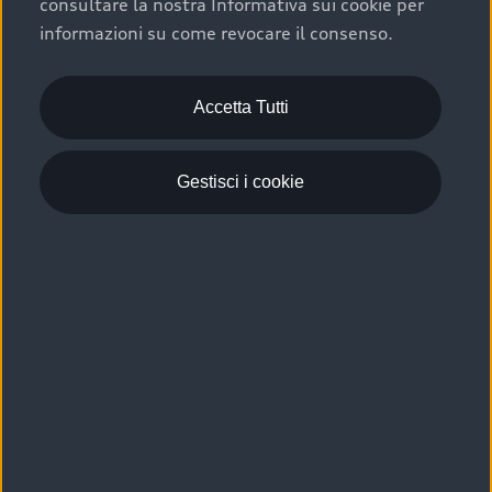
consultare la nostra Informativa sui cookie per
Scelta :plus, significa affidarsi ad un prodotto che viene
informazioni su come revocare il consenso.
sottoposto a 110 controlli approfonditi e coperto da
garanzia fino a 4 anni per una maggiore tutela del tuo
acquisto.
Accetta Tutti
Gestisci i cookie
Usato elettrico e ibrido:
efficienza e risparmio
Scegli l’usato elettrico o ibrido e giova dei numerosi
vantaggi che ti assicurano:
›
le auto usate elettriche offrono una guida silenziosa,
costi di gestione ridotti e zero emissioni locali,
›
mentre le auto usate ibride combinano efficienza e