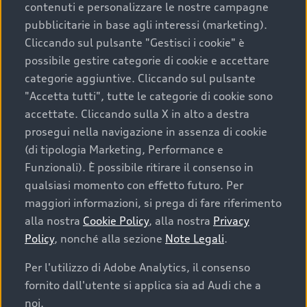
contenuti e personalizzare le nostre campagne
pubblicitarie in base agli interessi (marketing).
Scegliere un’auto usata è una decisione che coniuga
Cliccando sul pulsante "Gestisci i cookie" è
convenienza, affidabilità e sostenibilità. Per fare un
possibile gestire categorie di cookie e accettare
acquisto sicuro, è essenziale considerare aspetti
categorie aggiuntive. Cliccando sul pulsante
determinanti come la garanzia inclusa e l’affidabilità del
"Accetta tutti", tutte le categorie di cookie sono
marchio. Audi offre l’auto usata perfetta tramite Audi
accettate. Cliccando sulla X in alto a destra
Prima Scelta :plus
prosegui nella navigazione in assenza di cookie
(di tipologia Marketing, Performance e
Funzionali). È possibile ritirare il consenso in
qualsiasi momento con effetto futuro. Per
Cosa sapere prima di
maggiori informazioni, si prega di fare riferimento
acquistare la tua prossima
alla nostra
Cookie Policy
, alla nostra
Privacy
Policy
, nonché alla sezione
Note Legali
.
auto
Per l'utilizzo di Adobe Analytics, il consenso
fornito dall'utente si applica sia ad Audi che a
I requisiti fondamentali da considerare prima di
acquistare un’auto usata, oltre al prezzo e all'aspetto,
noi.