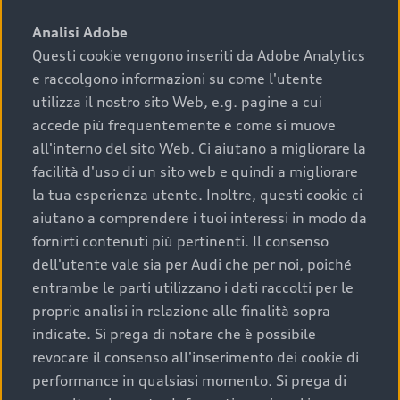
sono:
Analisi Adobe
Questi cookie vengono inseriti da Adobe Analytics
›
chilometraggio: un valore contenuto corrisponde a
e raccolgono informazioni su come l'utente
uno stato migliore del veicolo e a una maggiore
durata nel tempo;
utilizza il nostro sito Web, e.g. pagine a cui
accede più frequentemente e come si muove
›
cronologia dei tagliandi: una documentazione
all'interno del sito Web. Ci aiutano a migliorare la
completa della vettura certifica una manutenzione
facilità d'uso di un sito web e quindi a migliorare
costante e accurata;
la tua esperienza utente. Inoltre, questi cookie ci
›
condizioni della carrozzeria e degli interni: una
aiutano a comprendere i tuoi interessi in modo da
buona conservazione evidenzia cura e attenzione del
fornirti contenuti più pertinenti. Il consenso
precedente proprietario;
dell'utente vale sia per Audi che per noi, poiché
entrambe le parti utilizzano i dati raccolti per le
›
efficienza meccanica: motore, trasmissione e
proprie analisi in relazione alle finalità sopra
componenti principali in ottimo stato garantiscono
indicate. Si prega di notare che è possibile
prestazioni affidabili e sicure.
revocare il consenso all'inserimento dei cookie di
Acquistare un’auto usata in una Concessionaria ufficiale
performance in qualsiasi momento. Si prega di
Audi che offre l’usato garantito tramite Audi Prima