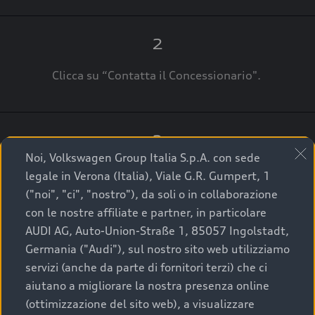
2
Clicca su “Contatta il Concessionario".
3
Noi, Volkswagen Group Italia S.p.A. con sede
A breve verrai ricontattato dal Customer Care
legale in Verona (Italia), Viale G.R. Gumpert, 1
Audi Center o direttamente dal Concessionario
("noi", "ci", "nostro"), da soli o in collaborazione
che ti supporterà per finalizzare la tua richiesta.
con le nostre affiliate e partner, in particolare
AUDI AG, Auto-Union-Straße 1, 85057 Ingolstadt,
Germania ("Audi"), sul nostro sito web utilizziamo
servizi (anche da parte di fornitori terzi) che ci
La qualità di acquistare
aiutano a migliorare la nostra presenza online
(ottimizzazione del sito web), a visualizzare
un’auto usata Audi