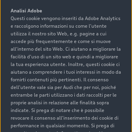
sono:
Analisi Adobe
Questi cookie vengono inseriti da Adobe Analytics
›
chilometraggio: un valore contenuto corrisponde a
e raccolgono informazioni su come l'utente
uno stato migliore del veicolo e a una maggiore
durata nel tempo;
utilizza il nostro sito Web, e.g. pagine a cui
accede più frequentemente e come si muove
›
cronologia dei tagliandi: una documentazione
all'interno del sito Web. Ci aiutano a migliorare la
completa della vettura certifica una manutenzione
facilità d'uso di un sito web e quindi a migliorare
costante e accurata;
la tua esperienza utente. Inoltre, questi cookie ci
›
condizioni della carrozzeria e degli interni: una
aiutano a comprendere i tuoi interessi in modo da
buona conservazione evidenzia cura e attenzione del
fornirti contenuti più pertinenti. Il consenso
precedente proprietario;
dell'utente vale sia per Audi che per noi, poiché
entrambe le parti utilizzano i dati raccolti per le
›
efficienza meccanica: motore, trasmissione e
proprie analisi in relazione alle finalità sopra
componenti principali in ottimo stato garantiscono
indicate. Si prega di notare che è possibile
prestazioni affidabili e sicure.
revocare il consenso all'inserimento dei cookie di
Acquistare un’auto usata in una Concessionaria ufficiale
performance in qualsiasi momento. Si prega di
Audi che offre l’usato garantito tramite Audi Prima