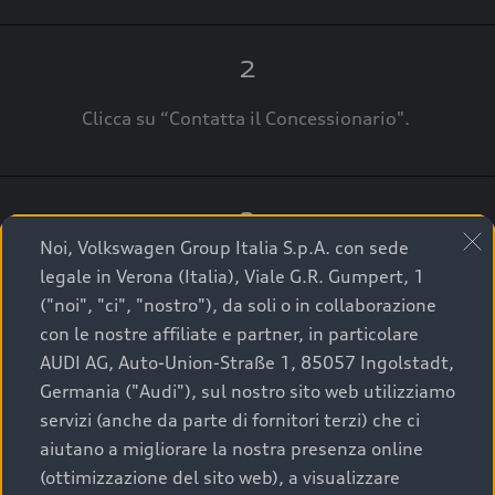
2
Clicca su “Contatta il Concessionario".
3
Noi, Volkswagen Group Italia S.p.A. con sede
A breve verrai ricontattato dal Customer Care
legale in Verona (Italia), Viale G.R. Gumpert, 1
Audi Center o direttamente dal Concessionario
("noi", "ci", "nostro"), da soli o in collaborazione
che ti supporterà per finalizzare la tua richiesta.
con le nostre affiliate e partner, in particolare
AUDI AG, Auto-Union-Straße 1, 85057 Ingolstadt,
Germania ("Audi"), sul nostro sito web utilizziamo
servizi (anche da parte di fornitori terzi) che ci
La qualità di acquistare
aiutano a migliorare la nostra presenza online
(ottimizzazione del sito web), a visualizzare
un’auto usata Audi