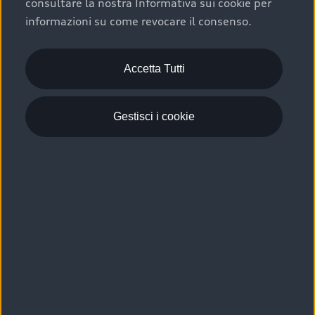
consultare la nostra Informativa sui cookie per
Scelta :plus, significa affidarsi ad un prodotto che viene
informazioni su come revocare il consenso.
sottoposto a 110 controlli approfonditi e coperto da
garanzia fino a 4 anni per una maggiore tutela del tuo
acquisto.
Accetta Tutti
Gestisci i cookie
Usato elettrico e ibrido:
efficienza e risparmio
Scegli l’usato elettrico o ibrido e giova dei numerosi
vantaggi che ti assicurano:
›
le auto usate elettriche offrono una guida silenziosa,
costi di gestione ridotti e zero emissioni locali,
›
mentre le auto usate ibride combinano efficienza e