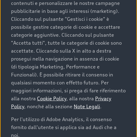
contenuti e personalizzare le nostre campagne
pubblicitarie in base agli interessi (marketing).
Scegliere un’auto usata è una decisione che coniuga
Cliccando sul pulsante "Gestisci i cookie" è
convenienza, affidabilità e sostenibilità. Per fare un
possibile gestire categorie di cookie e accettare
acquisto sicuro, è essenziale considerare aspetti
categorie aggiuntive. Cliccando sul pulsante
determinanti come la garanzia inclusa e l’affidabilità del
"Accetta tutti", tutte le categorie di cookie sono
marchio. Audi offre l’auto usata perfetta tramite Audi
accettate. Cliccando sulla X in alto a destra
Prima Scelta :plus
prosegui nella navigazione in assenza di cookie
(di tipologia Marketing, Performance e
Funzionali). È possibile ritirare il consenso in
qualsiasi momento con effetto futuro. Per
Cosa sapere prima di
maggiori informazioni, si prega di fare riferimento
acquistare la tua prossima
alla nostra
Cookie Policy
, alla nostra
Privacy
Policy
, nonché alla sezione
Note Legali
.
auto
Per l'utilizzo di Adobe Analytics, il consenso
fornito dall'utente si applica sia ad Audi che a
I requisiti fondamentali da considerare prima di
acquistare un’auto usata, oltre al prezzo e all'aspetto,
noi.