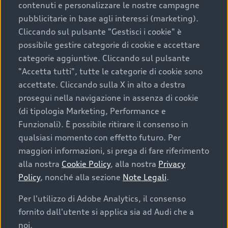
contenuti e personalizzare le nostre campagne
pubblicitarie in base agli interessi (marketing).
Scegliere un’auto usata è una decisione che coniuga
Cliccando sul pulsante "Gestisci i cookie" è
convenienza, affidabilità e sostenibilità. Per fare un
possibile gestire categorie di cookie e accettare
acquisto sicuro, è essenziale considerare aspetti
categorie aggiuntive. Cliccando sul pulsante
determinanti come la garanzia inclusa e l’affidabilità del
"Accetta tutti", tutte le categorie di cookie sono
marchio. Audi offre l’auto usata perfetta tramite Audi
accettate. Cliccando sulla X in alto a destra
Prima Scelta :plus
prosegui nella navigazione in assenza di cookie
(di tipologia Marketing, Performance e
Funzionali). È possibile ritirare il consenso in
qualsiasi momento con effetto futuro. Per
Cosa sapere prima di
maggiori informazioni, si prega di fare riferimento
acquistare la tua prossima
alla nostra
Cookie Policy
, alla nostra
Privacy
Policy
, nonché alla sezione
Note Legali
.
auto
Per l'utilizzo di Adobe Analytics, il consenso
fornito dall'utente si applica sia ad Audi che a
I requisiti fondamentali da considerare prima di
acquistare un’auto usata, oltre al prezzo e all'aspetto,
noi.