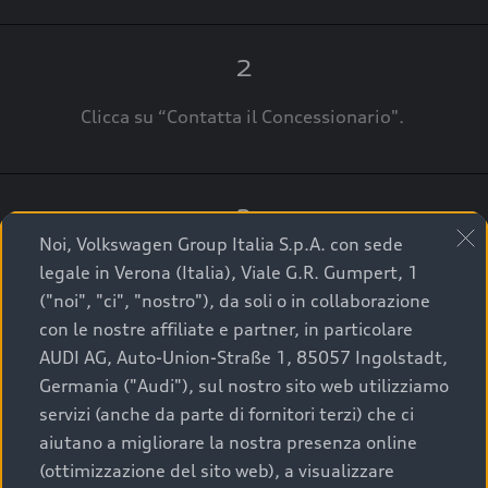
2
Clicca su “Contatta il Concessionario".
3
Noi, Volkswagen Group Italia S.p.A. con sede
A breve verrai ricontattato dal Customer Care
legale in Verona (Italia), Viale G.R. Gumpert, 1
Audi Center o direttamente dal Concessionario
("noi", "ci", "nostro"), da soli o in collaborazione
che ti supporterà per finalizzare la tua richiesta.
con le nostre affiliate e partner, in particolare
AUDI AG, Auto-Union-Straße 1, 85057 Ingolstadt,
Germania ("Audi"), sul nostro sito web utilizziamo
servizi (anche da parte di fornitori terzi) che ci
La qualità di acquistare
aiutano a migliorare la nostra presenza online
(ottimizzazione del sito web), a visualizzare
un’auto usata Audi