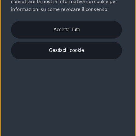
consultare la nostra Informativa sui cookie per
Scelta :plus, significa affidarsi ad un prodotto che viene
informazioni su come revocare il consenso.
sottoposto a 110 controlli approfonditi e coperto da
garanzia fino a 4 anni per una maggiore tutela del tuo
acquisto.
Accetta Tutti
Gestisci i cookie
Usato elettrico e ibrido:
efficienza e risparmio
Scegli l’usato elettrico o ibrido e giova dei numerosi
vantaggi che ti assicurano:
›
le auto usate elettriche offrono una guida silenziosa,
costi di gestione ridotti e zero emissioni locali,
›
mentre le auto usate ibride combinano efficienza e