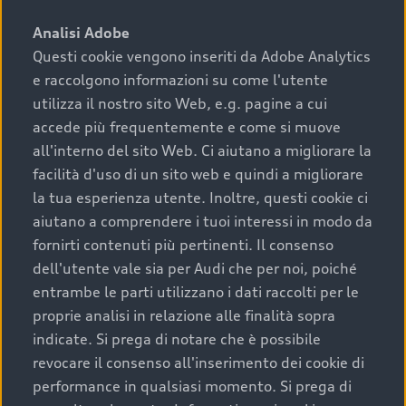
sono:
Analisi Adobe
Questi cookie vengono inseriti da Adobe Analytics
›
chilometraggio: un valore contenuto corrisponde a
e raccolgono informazioni su come l'utente
uno stato migliore del veicolo e a una maggiore
durata nel tempo;
utilizza il nostro sito Web, e.g. pagine a cui
accede più frequentemente e come si muove
›
cronologia dei tagliandi: una documentazione
all'interno del sito Web. Ci aiutano a migliorare la
completa della vettura certifica una manutenzione
facilità d'uso di un sito web e quindi a migliorare
costante e accurata;
la tua esperienza utente. Inoltre, questi cookie ci
›
condizioni della carrozzeria e degli interni: una
aiutano a comprendere i tuoi interessi in modo da
buona conservazione evidenzia cura e attenzione del
fornirti contenuti più pertinenti. Il consenso
precedente proprietario;
dell'utente vale sia per Audi che per noi, poiché
entrambe le parti utilizzano i dati raccolti per le
›
efficienza meccanica: motore, trasmissione e
proprie analisi in relazione alle finalità sopra
componenti principali in ottimo stato garantiscono
indicate. Si prega di notare che è possibile
prestazioni affidabili e sicure.
revocare il consenso all'inserimento dei cookie di
Acquistare un’auto usata in una Concessionaria ufficiale
performance in qualsiasi momento. Si prega di
Audi che offre l’usato garantito tramite Audi Prima