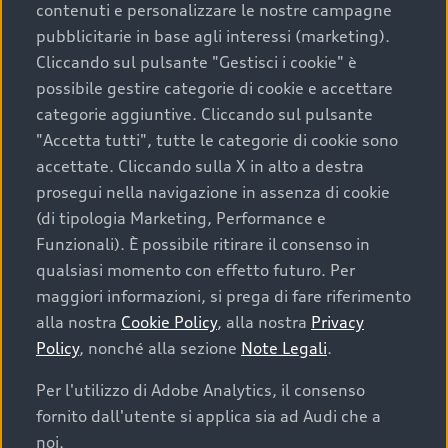
contenuti e personalizzare le nostre campagne
pubblicitarie in base agli interessi (marketing).
Scegliere un’auto usata è una decisione che coniuga
Cliccando sul pulsante "Gestisci i cookie" è
convenienza, affidabilità e sostenibilità. Per fare un
possibile gestire categorie di cookie e accettare
acquisto sicuro, è essenziale considerare aspetti
categorie aggiuntive. Cliccando sul pulsante
determinanti come la garanzia inclusa e l’affidabilità del
"Accetta tutti", tutte le categorie di cookie sono
marchio. Audi offre l’auto usata perfetta tramite Audi
accettate. Cliccando sulla X in alto a destra
Prima Scelta :plus
prosegui nella navigazione in assenza di cookie
(di tipologia Marketing, Performance e
Funzionali). È possibile ritirare il consenso in
qualsiasi momento con effetto futuro. Per
Cosa sapere prima di
maggiori informazioni, si prega di fare riferimento
acquistare la tua prossima
alla nostra
Cookie Policy
, alla nostra
Privacy
Policy
, nonché alla sezione
Note Legali
.
auto
Per l'utilizzo di Adobe Analytics, il consenso
fornito dall'utente si applica sia ad Audi che a
I requisiti fondamentali da considerare prima di
acquistare un’auto usata, oltre al prezzo e all'aspetto,
noi.