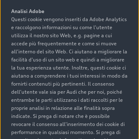
sono:
Analisi Adobe
Questi cookie vengono inseriti da Adobe Analytics
›
chilometraggio: un valore contenuto corrisponde a
e raccolgono informazioni su come l'utente
uno stato migliore del veicolo e a una maggiore
durata nel tempo;
utilizza il nostro sito Web, e.g. pagine a cui
accede più frequentemente e come si muove
›
cronologia dei tagliandi: una documentazione
all'interno del sito Web. Ci aiutano a migliorare la
completa della vettura certifica una manutenzione
facilità d'uso di un sito web e quindi a migliorare
costante e accurata;
la tua esperienza utente. Inoltre, questi cookie ci
›
condizioni della carrozzeria e degli interni: una
aiutano a comprendere i tuoi interessi in modo da
buona conservazione evidenzia cura e attenzione del
fornirti contenuti più pertinenti. Il consenso
precedente proprietario;
dell'utente vale sia per Audi che per noi, poiché
entrambe le parti utilizzano i dati raccolti per le
›
efficienza meccanica: motore, trasmissione e
proprie analisi in relazione alle finalità sopra
componenti principali in ottimo stato garantiscono
indicate. Si prega di notare che è possibile
prestazioni affidabili e sicure.
revocare il consenso all'inserimento dei cookie di
Acquistare un’auto usata in una Concessionaria ufficiale
performance in qualsiasi momento. Si prega di
Audi che offre l’usato garantito tramite Audi Prima