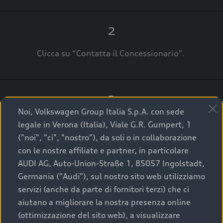
2
Clicca su “Contatta il Concessionario".
3
Noi, Volkswagen Group Italia S.p.A. con sede
A breve verrai ricontattato dal Customer Care
legale in Verona (Italia), Viale G.R. Gumpert, 1
Audi Center o direttamente dal Concessionario
("noi", "ci", "nostro"), da soli o in collaborazione
che ti supporterà per finalizzare la tua richiesta.
con le nostre affiliate e partner, in particolare
AUDI AG, Auto-Union-Straße 1, 85057 Ingolstadt,
Germania ("Audi"), sul nostro sito web utilizziamo
servizi (anche da parte di fornitori terzi) che ci
La qualità di acquistare
aiutano a migliorare la nostra presenza online
(ottimizzazione del sito web), a visualizzare
un’auto usata Audi