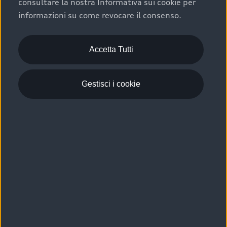
consultare la nostra Informativa sui cookie per
Scelta :plus, significa affidarsi ad un prodotto che viene
informazioni su come revocare il consenso.
sottoposto a 110 controlli approfonditi e coperto da
garanzia fino a 4 anni per una maggiore tutela del tuo
acquisto.
Accetta Tutti
Gestisci i cookie
Usato elettrico e ibrido:
efficienza e risparmio
Scegli l’usato elettrico o ibrido e giova dei numerosi
vantaggi che ti assicurano:
›
le auto usate elettriche offrono una guida silenziosa,
costi di gestione ridotti e zero emissioni locali,
›
mentre le auto usate ibride combinano efficienza e