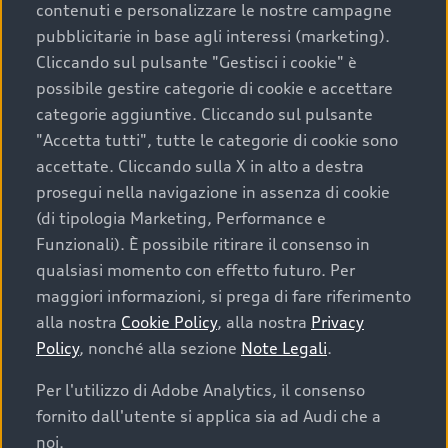
contenuti e personalizzare le nostre campagne
pubblicitarie in base agli interessi (marketing).
Scegliere un’auto usata è una decisione che coniuga
Cliccando sul pulsante "Gestisci i cookie" è
convenienza, affidabilità e sostenibilità. Per fare un
possibile gestire categorie di cookie e accettare
acquisto sicuro, è essenziale considerare aspetti
categorie aggiuntive. Cliccando sul pulsante
determinanti come la garanzia inclusa e l’affidabilità del
"Accetta tutti", tutte le categorie di cookie sono
marchio. Audi offre l’auto usata perfetta tramite Audi
accettate. Cliccando sulla X in alto a destra
Prima Scelta :plus
prosegui nella navigazione in assenza di cookie
(di tipologia Marketing, Performance e
Funzionali). È possibile ritirare il consenso in
qualsiasi momento con effetto futuro. Per
Cosa sapere prima di
maggiori informazioni, si prega di fare riferimento
acquistare la tua prossima
alla nostra
Cookie Policy
, alla nostra
Privacy
Policy
, nonché alla sezione
Note Legali
.
auto
Per l'utilizzo di Adobe Analytics, il consenso
fornito dall'utente si applica sia ad Audi che a
I requisiti fondamentali da considerare prima di
acquistare un’auto usata, oltre al prezzo e all'aspetto,
noi.