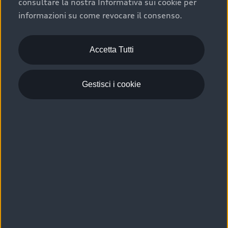
consultare la nostra Informativa sui cookie per
Scelta :plus, significa affidarsi ad un prodotto che viene
informazioni su come revocare il consenso.
sottoposto a 110 controlli approfonditi e coperto da
garanzia fino a 4 anni per una maggiore tutela del tuo
acquisto.
Accetta Tutti
Gestisci i cookie
Usato elettrico e ibrido:
efficienza e risparmio
Scegli l’usato elettrico o ibrido e giova dei numerosi
vantaggi che ti assicurano:
›
le auto usate elettriche offrono una guida silenziosa,
costi di gestione ridotti e zero emissioni locali,
›
mentre le auto usate ibride combinano efficienza e