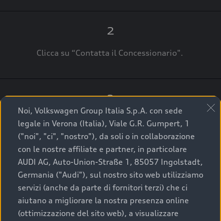
2
Clicca su “Contatta il Concessionario".
3
Noi, Volkswagen Group Italia S.p.A. con sede
A breve verrai ricontattato dal Customer Care
legale in Verona (Italia), Viale G.R. Gumpert, 1
Audi Center o direttamente dal Concessionario
("noi", "ci", "nostro"), da soli o in collaborazione
che ti supporterà per finalizzare la tua richiesta.
con le nostre affiliate e partner, in particolare
AUDI AG, Auto-Union-Straße 1, 85057 Ingolstadt,
Germania ("Audi"), sul nostro sito web utilizziamo
servizi (anche da parte di fornitori terzi) che ci
La qualità di acquistare
aiutano a migliorare la nostra presenza online
(ottimizzazione del sito web), a visualizzare
un’auto usata Audi