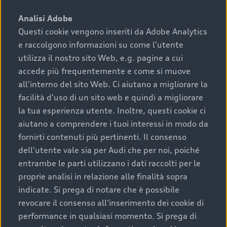
sono:
Analisi Adobe
Questi cookie vengono inseriti da Adobe Analytics
›
chilometraggio: un valore contenuto corrisponde a
e raccolgono informazioni su come l'utente
uno stato migliore del veicolo e a una maggiore
durata nel tempo;
utilizza il nostro sito Web, e.g. pagine a cui
accede più frequentemente e come si muove
›
cronologia dei tagliandi: una documentazione
all'interno del sito Web. Ci aiutano a migliorare la
completa della vettura certifica una manutenzione
facilità d'uso di un sito web e quindi a migliorare
costante e accurata;
la tua esperienza utente. Inoltre, questi cookie ci
›
condizioni della carrozzeria e degli interni: una
aiutano a comprendere i tuoi interessi in modo da
buona conservazione evidenzia cura e attenzione del
fornirti contenuti più pertinenti. Il consenso
precedente proprietario;
dell'utente vale sia per Audi che per noi, poiché
entrambe le parti utilizzano i dati raccolti per le
›
efficienza meccanica: motore, trasmissione e
proprie analisi in relazione alle finalità sopra
componenti principali in ottimo stato garantiscono
indicate. Si prega di notare che è possibile
prestazioni affidabili e sicure.
revocare il consenso all'inserimento dei cookie di
Acquistare un’auto usata in una Concessionaria ufficiale
performance in qualsiasi momento. Si prega di
Audi che offre l’usato garantito tramite Audi Prima