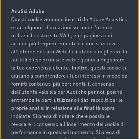
sono:
Analisi Adobe
Questi cookie vengono inseriti da Adobe Analytics
›
chilometraggio: un valore contenuto corrisponde a
e raccolgono informazioni su come l'utente
uno stato migliore del veicolo e a una maggiore
durata nel tempo;
utilizza il nostro sito Web, e.g. pagine a cui
accede più frequentemente e come si muove
›
cronologia dei tagliandi: una documentazione
all'interno del sito Web. Ci aiutano a migliorare la
completa della vettura certifica una manutenzione
facilità d'uso di un sito web e quindi a migliorare
costante e accurata;
la tua esperienza utente. Inoltre, questi cookie ci
›
condizioni della carrozzeria e degli interni: una
aiutano a comprendere i tuoi interessi in modo da
buona conservazione evidenzia cura e attenzione del
fornirti contenuti più pertinenti. Il consenso
precedente proprietario;
dell'utente vale sia per Audi che per noi, poiché
entrambe le parti utilizzano i dati raccolti per le
›
efficienza meccanica: motore, trasmissione e
proprie analisi in relazione alle finalità sopra
componenti principali in ottimo stato garantiscono
indicate. Si prega di notare che è possibile
prestazioni affidabili e sicure.
revocare il consenso all'inserimento dei cookie di
Acquistare un’auto usata in una Concessionaria ufficiale
performance in qualsiasi momento. Si prega di
Audi che offre l’usato garantito tramite Audi Prima