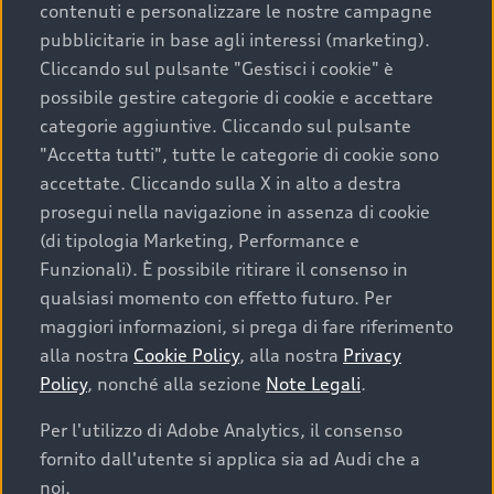
contenuti e personalizzare le nostre campagne
pubblicitarie in base agli interessi (marketing).
Scegliere un’auto usata è una decisione che coniuga
Cliccando sul pulsante "Gestisci i cookie" è
convenienza, affidabilità e sostenibilità. Per fare un
possibile gestire categorie di cookie e accettare
acquisto sicuro, è essenziale considerare aspetti
categorie aggiuntive. Cliccando sul pulsante
determinanti come la garanzia inclusa e l’affidabilità del
"Accetta tutti", tutte le categorie di cookie sono
marchio. Audi offre l’auto usata perfetta tramite Audi
accettate. Cliccando sulla X in alto a destra
Prima Scelta :plus
prosegui nella navigazione in assenza di cookie
(di tipologia Marketing, Performance e
Funzionali). È possibile ritirare il consenso in
qualsiasi momento con effetto futuro. Per
Cosa sapere prima di
maggiori informazioni, si prega di fare riferimento
acquistare la tua prossima
alla nostra
Cookie Policy
, alla nostra
Privacy
Policy
, nonché alla sezione
Note Legali
.
auto
Per l'utilizzo di Adobe Analytics, il consenso
fornito dall'utente si applica sia ad Audi che a
I requisiti fondamentali da considerare prima di
acquistare un’auto usata, oltre al prezzo e all'aspetto,
noi.