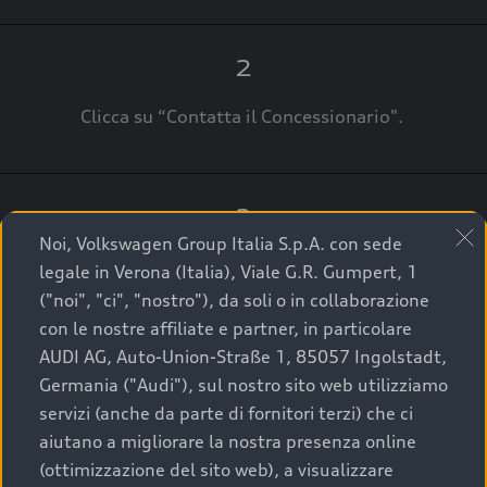
2
Clicca su “Contatta il Concessionario".
3
Noi, Volkswagen Group Italia S.p.A. con sede
A breve verrai ricontattato dal Customer Care
legale in Verona (Italia), Viale G.R. Gumpert, 1
Audi Center o direttamente dal Concessionario
("noi", "ci", "nostro"), da soli o in collaborazione
che ti supporterà per finalizzare la tua richiesta.
con le nostre affiliate e partner, in particolare
AUDI AG, Auto-Union-Straße 1, 85057 Ingolstadt,
Germania ("Audi"), sul nostro sito web utilizziamo
servizi (anche da parte di fornitori terzi) che ci
La qualità di acquistare
aiutano a migliorare la nostra presenza online
(ottimizzazione del sito web), a visualizzare
un’auto usata Audi