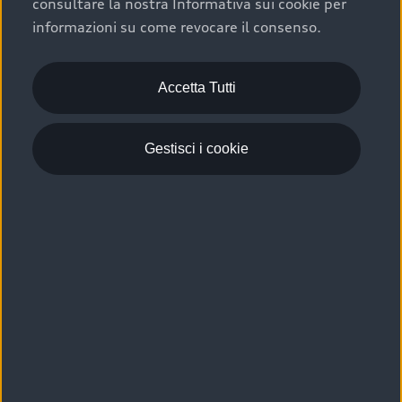
consultare la nostra Informativa sui cookie per
Scelta :plus, significa affidarsi ad un prodotto che viene
informazioni su come revocare il consenso.
sottoposto a 110 controlli approfonditi e coperto da
garanzia fino a 4 anni per una maggiore tutela del tuo
acquisto.
Accetta Tutti
Gestisci i cookie
Usato elettrico e ibrido:
efficienza e risparmio
Scegli l’usato elettrico o ibrido e giova dei numerosi
vantaggi che ti assicurano:
›
le auto usate elettriche offrono una guida silenziosa,
costi di gestione ridotti e zero emissioni locali,
›
mentre le auto usate ibride combinano efficienza e