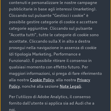
contenuti e personalizzare le nostre campagne
pubblicitarie in base agli interessi (marketing).
Scegliere un’auto usata è una decisione che coniuga
Cliccando sul pulsante "Gestisci i cookie" è
convenienza, affidabilità e sostenibilità. Per fare un
possibile gestire categorie di cookie e accettare
acquisto sicuro, è essenziale considerare aspetti
categorie aggiuntive. Cliccando sul pulsante
determinanti come la garanzia inclusa e l’affidabilità del
"Accetta tutti", tutte le categorie di cookie sono
marchio. Audi offre l’auto usata perfetta tramite Audi
accettate. Cliccando sulla X in alto a destra
Prima Scelta :plus
prosegui nella navigazione in assenza di cookie
(di tipologia Marketing, Performance e
Funzionali). È possibile ritirare il consenso in
qualsiasi momento con effetto futuro. Per
Cosa sapere prima di
maggiori informazioni, si prega di fare riferimento
acquistare la tua prossima
alla nostra
Cookie Policy
, alla nostra
Privacy
Policy
, nonché alla sezione
Note Legali
.
auto
Per l'utilizzo di Adobe Analytics, il consenso
fornito dall'utente si applica sia ad Audi che a
I requisiti fondamentali da considerare prima di
acquistare un’auto usata, oltre al prezzo e all'aspetto,
noi.