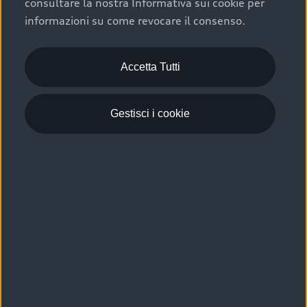
consultare la nostra Informativa sui cookie per
Scelta :plus, significa affidarsi ad un prodotto che viene
informazioni su come revocare il consenso.
sottoposto a 110 controlli approfonditi e coperto da
garanzia fino a 4 anni per una maggiore tutela del tuo
acquisto.
Accetta Tutti
Gestisci i cookie
Usato elettrico e ibrido:
efficienza e risparmio
Scegli l’usato elettrico o ibrido e giova dei numerosi
vantaggi che ti assicurano:
›
le auto usate elettriche offrono una guida silenziosa,
costi di gestione ridotti e zero emissioni locali,
›
mentre le auto usate ibride combinano efficienza e