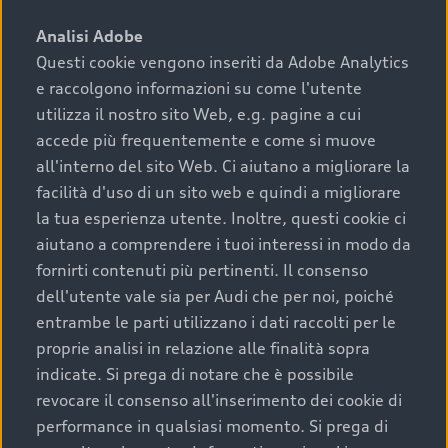
sono:
Analisi Adobe
Questi cookie vengono inseriti da Adobe Analytics
›
chilometraggio: un valore contenuto corrisponde a
e raccolgono informazioni su come l'utente
uno stato migliore del veicolo e a una maggiore
durata nel tempo;
utilizza il nostro sito Web, e.g. pagine a cui
accede più frequentemente e come si muove
›
cronologia dei tagliandi: una documentazione
all'interno del sito Web. Ci aiutano a migliorare la
completa della vettura certifica una manutenzione
facilità d'uso di un sito web e quindi a migliorare
costante e accurata;
la tua esperienza utente. Inoltre, questi cookie ci
›
condizioni della carrozzeria e degli interni: una
aiutano a comprendere i tuoi interessi in modo da
buona conservazione evidenzia cura e attenzione del
fornirti contenuti più pertinenti. Il consenso
precedente proprietario;
dell'utente vale sia per Audi che per noi, poiché
entrambe le parti utilizzano i dati raccolti per le
›
efficienza meccanica: motore, trasmissione e
proprie analisi in relazione alle finalità sopra
componenti principali in ottimo stato garantiscono
indicate. Si prega di notare che è possibile
prestazioni affidabili e sicure.
revocare il consenso all'inserimento dei cookie di
Acquistare un’auto usata in una Concessionaria ufficiale
performance in qualsiasi momento. Si prega di
Audi che offre l’usato garantito tramite Audi Prima