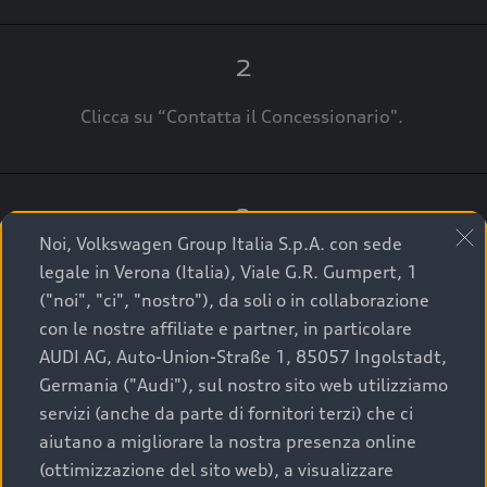
2
Clicca su “Contatta il Concessionario".
3
Noi, Volkswagen Group Italia S.p.A. con sede
A breve verrai ricontattato dal Customer Care
legale in Verona (Italia), Viale G.R. Gumpert, 1
Audi Center o direttamente dal Concessionario
("noi", "ci", "nostro"), da soli o in collaborazione
che ti supporterà per finalizzare la tua richiesta.
con le nostre affiliate e partner, in particolare
AUDI AG, Auto-Union-Straße 1, 85057 Ingolstadt,
Germania ("Audi"), sul nostro sito web utilizziamo
servizi (anche da parte di fornitori terzi) che ci
La qualità di acquistare
aiutano a migliorare la nostra presenza online
(ottimizzazione del sito web), a visualizzare
un’auto usata Audi