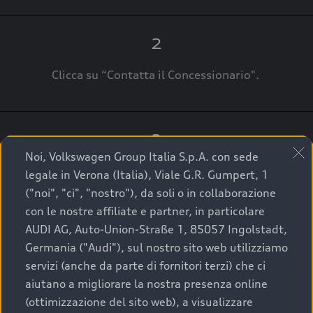
2
Clicca su “Contatta il Concessionario".
3
Noi, Volkswagen Group Italia S.p.A. con sede
A breve verrai ricontattato dal Customer Care
legale in Verona (Italia), Viale G.R. Gumpert, 1
Audi Center o direttamente dal Concessionario
("noi", "ci", "nostro"), da soli o in collaborazione
che ti supporterà per finalizzare la tua richiesta.
con le nostre affiliate e partner, in particolare
AUDI AG, Auto-Union-Straße 1, 85057 Ingolstadt,
Germania ("Audi"), sul nostro sito web utilizziamo
servizi (anche da parte di fornitori terzi) che ci
La qualità di acquistare
aiutano a migliorare la nostra presenza online
(ottimizzazione del sito web), a visualizzare
un’auto usata Audi