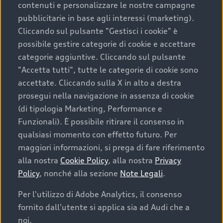
contenuti e personalizzare le nostre campagne
pubblicitarie in base agli interessi (marketing).
Scegliere un’auto usata è una decisione che coniuga
Cliccando sul pulsante "Gestisci i cookie" è
convenienza, affidabilità e sostenibilità. Per fare un
possibile gestire categorie di cookie e accettare
acquisto sicuro, è essenziale considerare aspetti
categorie aggiuntive. Cliccando sul pulsante
determinanti come la garanzia inclusa e l’affidabilità del
"Accetta tutti", tutte le categorie di cookie sono
marchio. Audi offre l’auto usata perfetta tramite Audi
accettate. Cliccando sulla X in alto a destra
Prima Scelta :plus
prosegui nella navigazione in assenza di cookie
(di tipologia Marketing, Performance e
Funzionali). È possibile ritirare il consenso in
qualsiasi momento con effetto futuro. Per
Cosa sapere prima di
maggiori informazioni, si prega di fare riferimento
acquistare la tua prossima
alla nostra
Cookie Policy
, alla nostra
Privacy
Policy
, nonché alla sezione
Note Legali
.
auto
Per l'utilizzo di Adobe Analytics, il consenso
fornito dall'utente si applica sia ad Audi che a
I requisiti fondamentali da considerare prima di
acquistare un’auto usata, oltre al prezzo e all'aspetto,
noi.