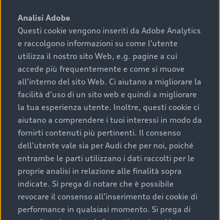
sono:
Analisi Adobe
Questi cookie vengono inseriti da Adobe Analytics
›
chilometraggio: un valore contenuto corrisponde a
e raccolgono informazioni su come l'utente
uno stato migliore del veicolo e a una maggiore
durata nel tempo;
utilizza il nostro sito Web, e.g. pagine a cui
accede più frequentemente e come si muove
›
cronologia dei tagliandi: una documentazione
all'interno del sito Web. Ci aiutano a migliorare la
completa della vettura certifica una manutenzione
facilità d'uso di un sito web e quindi a migliorare
costante e accurata;
la tua esperienza utente. Inoltre, questi cookie ci
›
condizioni della carrozzeria e degli interni: una
aiutano a comprendere i tuoi interessi in modo da
buona conservazione evidenzia cura e attenzione del
fornirti contenuti più pertinenti. Il consenso
precedente proprietario;
dell'utente vale sia per Audi che per noi, poiché
entrambe le parti utilizzano i dati raccolti per le
›
efficienza meccanica: motore, trasmissione e
proprie analisi in relazione alle finalità sopra
componenti principali in ottimo stato garantiscono
indicate. Si prega di notare che è possibile
prestazioni affidabili e sicure.
revocare il consenso all'inserimento dei cookie di
Acquistare un’auto usata in una Concessionaria ufficiale
performance in qualsiasi momento. Si prega di
Audi che offre l’usato garantito tramite Audi Prima