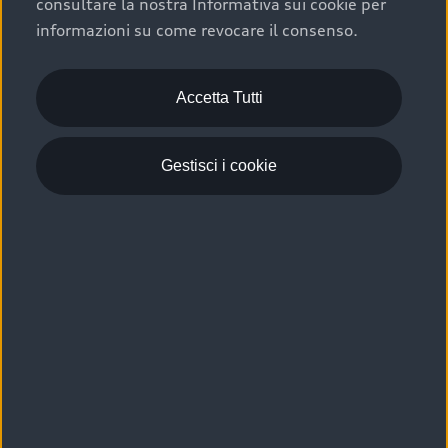
consultare la nostra Informativa sui cookie per
Scelta :plus, significa affidarsi ad un prodotto che viene
informazioni su come revocare il consenso.
sottoposto a 110 controlli approfonditi e coperto da
garanzia fino a 4 anni per una maggiore tutela del tuo
acquisto.
Accetta Tutti
Gestisci i cookie
Usato elettrico e ibrido:
efficienza e risparmio
Scegli l’usato elettrico o ibrido e giova dei numerosi
vantaggi che ti assicurano:
›
le auto usate elettriche offrono una guida silenziosa,
costi di gestione ridotti e zero emissioni locali,
›
mentre le auto usate ibride combinano efficienza e