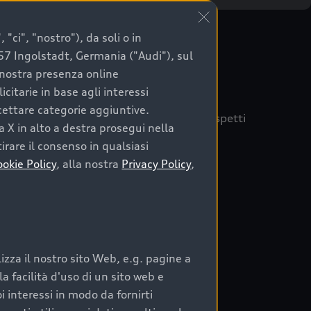
"ci", "nostro"), da soli o in
057 Ingolstadt, Germania ("Audi"), sul
a nostra presenza online
citarie in base agli interessi
ccettare categorie aggiuntive.
quisto sicuro, è essenziale considerare aspetti
a X in alto a destra prosegui nella
 Audi Prima Scelta :plus
irare il consenso in qualsiasi
ookie Policy
, alla nostra
Privacy Policy
,
auto
zza il nostro sito Web, e.g. pagine a
o:
 facilità d'uso di un sito web e
i interessi in modo da fornirti
rata nel tempo;