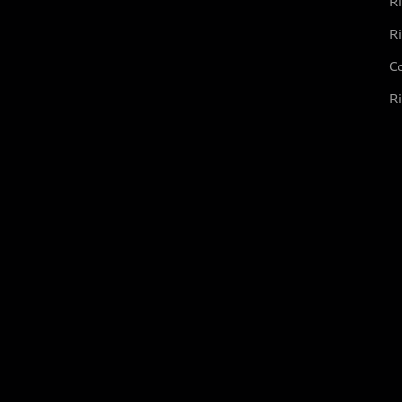
Ri
Ri
Co
Ri