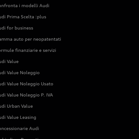
nfronta i modelli Audi
di Prima Scelta :plus
di for business
amma auto per neopatentati
rmule finanziarie e servizi
udi Value
udi Value Noleggio
udi Value Noleggio Usato
di Value Noleggio P. IVA
udi Urban Value
udi Value Leasing
oncessionarie Audi