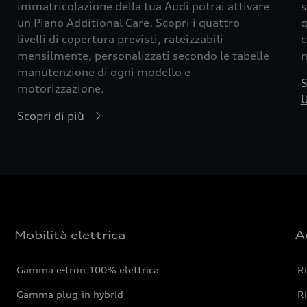
immatricolazione della tua Audi potrai attivare
s
un Piano Additional Care. Scopri i quattro
q
livelli di copertura previsti, rateizzabili
c
mensilmente, personalizzati secondo le tabelle
m
manutenzione di ogni modello e
S
motorizzazione.
U
Scopri di più
Mobilità elettrica
A
Gamma e-tron 100% elettrica
R
Gamma plug-in hybrid
Ri