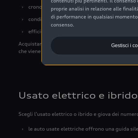
contenuti più pertinenti. Il consenso d
›
cronologia dei tagliandi: una documentazione
proprie analisi in relazione alle final
di performance in qualsiasi momento. 
›
condizioni della carrozzeria e degli interni: 
consenso.
›
efficienza meccanica: motore, trasmissione e 
Acquistare un’auto usata in una Concessionaria uff
Gestisci i c
che viene sottoposto a 110 controlli approfonditi
Usato elettrico e ibrido
Scegli l’usato elettrico o ibrido e giova dei numer
›
le auto usate elettriche offrono una guida sile