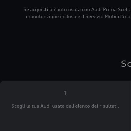
Se acquisti un’auto usata con Audi Prima Scelta
manutenzione incluso e il Servizio Mobilità con
Sc
1
Scegli la tua Audi usata dall’elenco dei risultati.