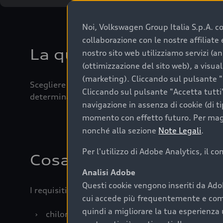
Noi, Volkswagen Group Italia S.p.A. con
collaborazione con le nostre affiliat
La qualità di acquistar
nostro sito web utilizziamo servizi (an
(ottimizzazione del sito web), a visua
(marketing). Cliccando sul pulsante "G
Scegliere un’auto usata è una decisione che coniug
Cliccando sul pulsante "Accetta tutti"
determinanti come la garanzia inclusa e l’affidabi
navigazione in assenza di cookie (di t
momento con effetto futuro. Per maggi
nonché alla sezione
Note Legali
.
Per l'utilizzo di Adobe Analytics, il c
Cosa sapere prima di a
Analisi Adobe
Questi cookie vengono inseriti da Ado
I requisiti fondamentali da considerare prima di a
cui accede più frequentemente e come 
quindi a migliorare la tua esperienza 
›
chilometraggio: un valore contenuto corrispo