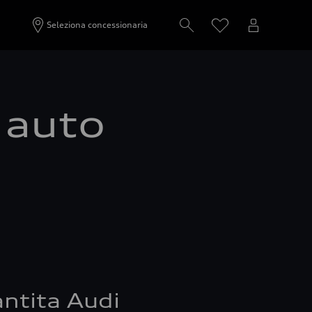
Seleziona concessionaria
a auto
ntita Audi