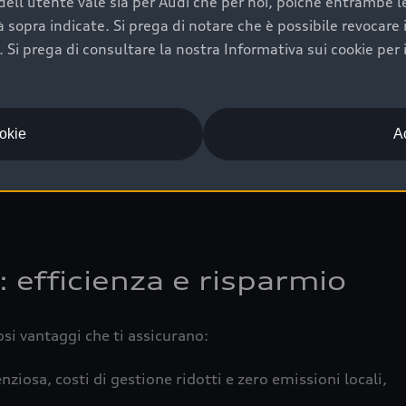
ell'utente vale sia per Audi che per noi, poiché entrambe le p
 completa della vettura certifica una manutenzione costa
ità sopra indicate. Si prega di notare che è possibile revocare
Si prega di consultare la nostra Informativa sui cookie per 
una buona conservazione evidenzia cura e attenzione del pr
componenti principali in ottimo stato garantiscono prestaz
iciale Audi che offre l’usato garantito tramite Audi Prima
ookie
Ac
 e coperto da garanzia fino a 4 anni per una maggiore tute
: efficienza e risparmio
osi vantaggi che ti assicurano:
nziosa, costi di gestione ridotti e zero emissioni locali,