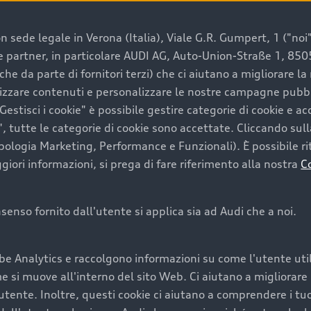
 sede legale in Verona (Italia), Viale G.R. Gumpert, 1 ("noi", 
e e partner, in particolare AUDI AG, Auto-Union-Straße 1, 85
e un’auto usata Audi
che da parte di fornitori terzi) che ci aiutano a migliorare l
lizzare contenuti e personalizzare le nostre campagne pubbli
estisci i cookie" è possibile gestire categorie di cookie e a
a convenienza, affidabilità e sostenibilità. Per fare un ac
, tutte le categorie di cookie sono accettate. Cliccando sull
lità del marchio. Audi offre l’auto usata perfetta tramite
ipologia Marketing, Performance e Funzionali). È possibile rit
ori informazioni, si prega di fare riferimento alla nostra
C
onsenso fornito dall'utente si applica sia ad Audi che a noi.
cquistare la tua prossima 
be Analytics e raccolgono informazioni su come l'utente utili
cquistare un’auto usata, oltre al prezzo e all'aspetto, son
si muove all'interno del sito Web. Ci aiutano a migliorare la
utente. Inoltre, questi cookie ci aiutano a comprendere i tuo
nde a uno stato migliore del veicolo e a una maggiore du