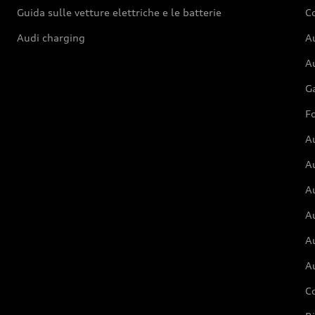
Guida sulle vetture elettriche e le batterie
Co
Audi charging
Au
Au
G
Fo
A
A
A
Au
A
A
C