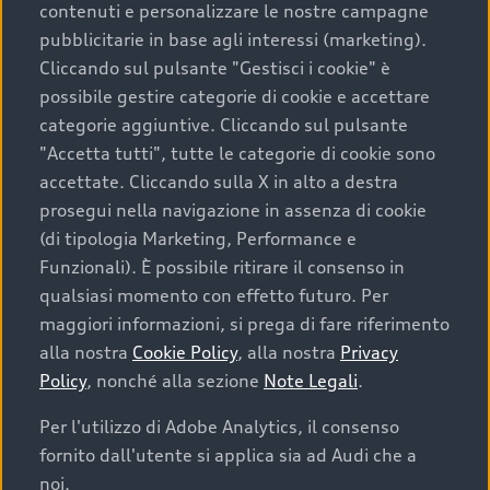
contenuti e personalizzare le nostre campagne
pubblicitarie in base agli interessi (marketing).
Scegliere un’auto usata è una decisione che coniuga
Cliccando sul pulsante "Gestisci i cookie" è
convenienza, affidabilità e sostenibilità. Per fare un
possibile gestire categorie di cookie e accettare
acquisto sicuro, è essenziale considerare aspetti
categorie aggiuntive. Cliccando sul pulsante
determinanti come la garanzia inclusa e l’affidabilità del
"Accetta tutti", tutte le categorie di cookie sono
marchio. Audi offre l’auto usata perfetta tramite Audi
accettate. Cliccando sulla X in alto a destra
Prima Scelta :plus
prosegui nella navigazione in assenza di cookie
(di tipologia Marketing, Performance e
Funzionali). È possibile ritirare il consenso in
qualsiasi momento con effetto futuro. Per
Cosa sapere prima di
maggiori informazioni, si prega di fare riferimento
acquistare la tua prossima
alla nostra
Cookie Policy
, alla nostra
Privacy
Policy
, nonché alla sezione
Note Legali
.
auto
Per l'utilizzo di Adobe Analytics, il consenso
fornito dall'utente si applica sia ad Audi che a
I requisiti fondamentali da considerare prima di
acquistare un’auto usata, oltre al prezzo e all'aspetto,
noi.