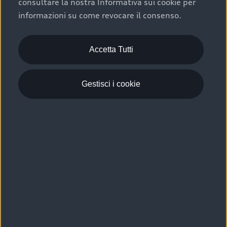
consultare la nostra Informativa sui cookie per
Scelta :plus, significa affidarsi ad un prodotto che viene
informazioni su come revocare il consenso.
sottoposto a 110 controlli approfonditi e coperto da
garanzia fino a 4 anni per una maggiore tutela del tuo
acquisto.
Accetta Tutti
Gestisci i cookie
Usato elettrico e ibrido:
efficienza e risparmio
Scegli l’usato elettrico o ibrido e giova dei numerosi
vantaggi che ti assicurano:
›
le auto usate elettriche offrono una guida silenziosa,
costi di gestione ridotti e zero emissioni locali,
›
mentre le auto usate ibride combinano efficienza e