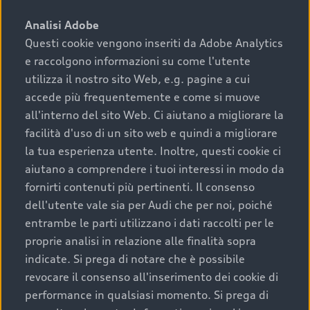
sono:
Analisi Adobe
Questi cookie vengono inseriti da Adobe Analytics
›
chilometraggio: un valore contenuto corrisponde a
e raccolgono informazioni su come l'utente
uno stato migliore del veicolo e a una maggiore
durata nel tempo;
utilizza il nostro sito Web, e.g. pagine a cui
accede più frequentemente e come si muove
›
cronologia dei tagliandi: una documentazione
all'interno del sito Web. Ci aiutano a migliorare la
completa della vettura certifica una manutenzione
facilità d'uso di un sito web e quindi a migliorare
costante e accurata;
la tua esperienza utente. Inoltre, questi cookie ci
›
condizioni della carrozzeria e degli interni: una
aiutano a comprendere i tuoi interessi in modo da
buona conservazione evidenzia cura e attenzione del
fornirti contenuti più pertinenti. Il consenso
precedente proprietario;
dell'utente vale sia per Audi che per noi, poiché
entrambe le parti utilizzano i dati raccolti per le
›
efficienza meccanica: motore, trasmissione e
proprie analisi in relazione alle finalità sopra
componenti principali in ottimo stato garantiscono
indicate. Si prega di notare che è possibile
prestazioni affidabili e sicure.
revocare il consenso all'inserimento dei cookie di
Acquistare un’auto usata in una Concessionaria ufficiale
performance in qualsiasi momento. Si prega di
Audi che offre l’usato garantito tramite Audi Prima