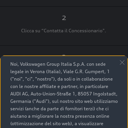
2
Clicca su “Contatta il Concessionario".
3
Noi, Volkswagen Group Italia S.p.A. con sede
A breve verrai ricontattato dal Customer Care
legale in Verona (Italia), Viale G.R. Gumpert, 1
Audi Center o direttamente dal Concessionario
("noi", "ci", "nostro"), da soli o in collaborazione
che ti supporterà per finalizzare la tua richiesta.
con le nostre affiliate e partner, in particolare
AUDI AG, Auto-Union-Straße 1, 85057 Ingolstadt,
Germania ("Audi"), sul nostro sito web utilizziamo
servizi (anche da parte di fornitori terzi) che ci
La qualità di acquistare
aiutano a migliorare la nostra presenza online
(ottimizzazione del sito web), a visualizzare
un’auto usata Audi