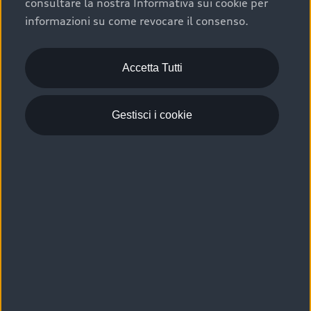
consultare la nostra Informativa sui cookie per
Scelta :plus, significa affidarsi ad un prodotto che viene
informazioni su come revocare il consenso.
sottoposto a 110 controlli approfonditi e coperto da
garanzia fino a 4 anni per una maggiore tutela del tuo
acquisto.
Accetta Tutti
Gestisci i cookie
Usato elettrico e ibrido:
efficienza e risparmio
Scegli l’usato elettrico o ibrido e giova dei numerosi
vantaggi che ti assicurano:
›
le auto usate elettriche offrono una guida silenziosa,
costi di gestione ridotti e zero emissioni locali,
›
mentre le auto usate ibride combinano efficienza e