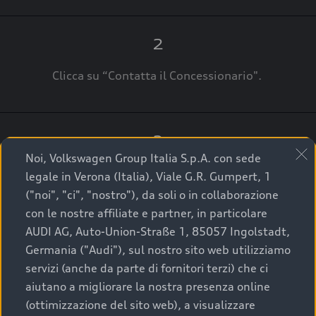
2
Clicca su “Contatta il Concessionario".
3
Noi, Volkswagen Group Italia S.p.A. con sede
A breve verrai ricontattato dal Customer Care
legale in Verona (Italia), Viale G.R. Gumpert, 1
Audi Center o direttamente dal Concessionario
("noi", "ci", "nostro"), da soli o in collaborazione
che ti supporterà per finalizzare la tua richiesta.
con le nostre affiliate e partner, in particolare
AUDI AG, Auto-Union-Straße 1, 85057 Ingolstadt,
Germania ("Audi"), sul nostro sito web utilizziamo
servizi (anche da parte di fornitori terzi) che ci
La qualità di acquistare
aiutano a migliorare la nostra presenza online
(ottimizzazione del sito web), a visualizzare
un’auto usata Audi