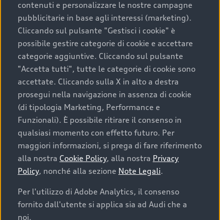
contenuti e personalizzare le nostre campagne
pubblicitarie in base agli interessi (marketing).
Scegliere un’auto usata è una decisione che coniuga
Cliccando sul pulsante "Gestisci i cookie" è
convenienza, affidabilità e sostenibilità. Per fare un
possibile gestire categorie di cookie e accettare
acquisto sicuro, è essenziale considerare aspetti
categorie aggiuntive. Cliccando sul pulsante
determinanti come la garanzia inclusa e l’affidabilità del
"Accetta tutti", tutte le categorie di cookie sono
marchio. Audi offre l’auto usata perfetta tramite Audi
accettate. Cliccando sulla X in alto a destra
Prima Scelta :plus
prosegui nella navigazione in assenza di cookie
(di tipologia Marketing, Performance e
Funzionali). È possibile ritirare il consenso in
qualsiasi momento con effetto futuro. Per
Cosa sapere prima di
maggiori informazioni, si prega di fare riferimento
acquistare la tua prossima
alla nostra
Cookie Policy
, alla nostra
Privacy
Policy
, nonché alla sezione
Note Legali
.
auto
Per l'utilizzo di Adobe Analytics, il consenso
fornito dall'utente si applica sia ad Audi che a
I requisiti fondamentali da considerare prima di
acquistare un’auto usata, oltre al prezzo e all'aspetto,
noi.