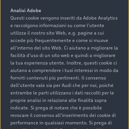
sono:
Analisi Adobe
Questi cookie vengono inseriti da Adobe Analytics
›
chilometraggio: un valore contenuto corrisponde a
e raccolgono informazioni su come l'utente
uno stato migliore del veicolo e a una maggiore
durata nel tempo;
utilizza il nostro sito Web, e.g. pagine a cui
accede più frequentemente e come si muove
›
cronologia dei tagliandi: una documentazione
all'interno del sito Web. Ci aiutano a migliorare la
completa della vettura certifica una manutenzione
facilità d'uso di un sito web e quindi a migliorare
costante e accurata;
la tua esperienza utente. Inoltre, questi cookie ci
›
condizioni della carrozzeria e degli interni: una
aiutano a comprendere i tuoi interessi in modo da
buona conservazione evidenzia cura e attenzione del
fornirti contenuti più pertinenti. Il consenso
precedente proprietario;
dell'utente vale sia per Audi che per noi, poiché
entrambe le parti utilizzano i dati raccolti per le
›
efficienza meccanica: motore, trasmissione e
proprie analisi in relazione alle finalità sopra
componenti principali in ottimo stato garantiscono
indicate. Si prega di notare che è possibile
prestazioni affidabili e sicure.
revocare il consenso all'inserimento dei cookie di
Acquistare un’auto usata in una Concessionaria ufficiale
performance in qualsiasi momento. Si prega di
Audi che offre l’usato garantito tramite Audi Prima