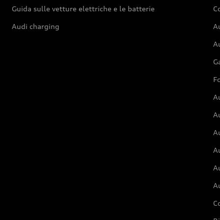
Guida sulle vetture elettriche e le batterie
Co
Audi charging
Au
Au
G
Fo
A
A
A
Au
A
A
C