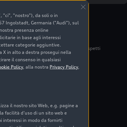
"ci", "nostro"), da soli o in
057 Ingolstadt, Germania ("Audi"), sul
a nostra presenza online
citarie in base agli interessi
ccettare categorie aggiuntive.
quisto sicuro, è essenziale considerare aspetti
a X in alto a destra prosegui nella
 Audi Prima Scelta :plus
irare il consenso in qualsiasi
ookie Policy
, alla nostra
Privacy Policy
,
auto
zza il nostro sito Web, e.g. pagine a
o:
 facilità d'uso di un sito web e
i interessi in modo da fornirti
rata nel tempo;