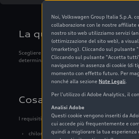
Noi, Volkswagen Group Italia S.p.A. con
collaborazione con le nostre affiliat
La qualità di acquistar
nostro sito web utilizziamo servizi (an
(ottimizzazione del sito web), a visua
(marketing). Cliccando sul pulsante "G
Scegliere un’auto usata è una decisione che coniug
Cliccando sul pulsante "Accetta tutti"
determinanti come la garanzia inclusa e l’affidabi
navigazione in assenza di cookie (di t
momento con effetto futuro. Per maggi
nonché alla sezione
Note Legali
.
Per l'utilizzo di Adobe Analytics, il c
Cosa sapere prima di a
Analisi Adobe
Questi cookie vengono inseriti da Ado
I requisiti fondamentali da considerare prima di a
cui accede più frequentemente e come 
quindi a migliorare la tua esperienza 
›
chilometraggio: un valore contenuto corrispo