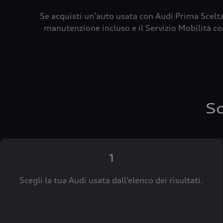
Se acquisti un’auto usata con Audi Prima Scelta
manutenzione incluso e il Servizio Mobilità con
Sc
1
Scegli la tua Audi usata dall’elenco dei risultati.