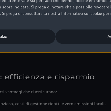
ell'utente vale sia per Audi che per noi, poiché entrambe le p
 completa della vettura certifica una manutenzione costa
ità sopra indicate. Si prega di notare che è possibile revocare
Si prega di consultare la nostra Informativa sui cookie per 
una buona conservazione evidenzia cura e attenzione del pr
componenti principali in ottimo stato garantiscono prestaz
iciale Audi che offre l’usato garantito tramite Audi Prima
ookie
Ac
 e coperto da garanzia fino a 4 anni per una maggiore tute
: efficienza e risparmio
osi vantaggi che ti assicurano:
nziosa, costi di gestione ridotti e zero emissioni locali,