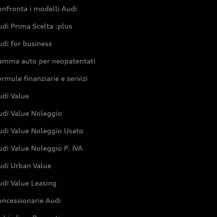
nfronta i modelli Audi
di Prima Scelta :plus
di for business
amma auto per neopatentati
rmule finanziarie e servizi
udi Value
udi Value Noleggio
udi Value Noleggio Usato
di Value Noleggio P. IVA
udi Urban Value
udi Value Leasing
oncessionarie Audi