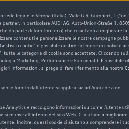
 sede legale in Verona (Italia), Viale G.R. Gumpert, 1 ("noi", 
e e partner, in particolare AUDI AG, Auto-Union-Straße 1, 85
e un’auto usata Audi
che da parte di fornitori terzi) che ci aiutano a migliorare l
lizzare contenuti e personalizzare le nostre campagne pubbli
estisci i cookie" è possibile gestire categorie di cookie e a
a convenienza, affidabilità e sostenibilità. Per fare un ac
, tutte le categorie di cookie sono accettate. Cliccando sull
lità del marchio. Audi offre l’auto usata perfetta tramite
ipologia Marketing, Performance e Funzionali). È possibile rit
ori informazioni, si prega di fare riferimento alla nostra
C
onsenso fornito dall'utente si applica sia ad Audi che a noi.
cquistare la tua prossima 
be Analytics e raccolgono informazioni su come l'utente utili
cquistare un’auto usata, oltre al prezzo e all'aspetto, son
si muove all'interno del sito Web. Ci aiutano a migliorare la
utente. Inoltre, questi cookie ci aiutano a comprendere i tuo
nde a uno stato migliore del veicolo e a una maggiore du