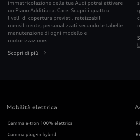
immatricolazione della tua Audi potrai attivare
s
un Piano Additional Care. Scopri i quattro
q
livelli di copertura previsti, rateizzabili
c
mensilmente, personalizzati secondo le tabelle
m
manutenzione di ogni modello e
S
motorizzazione.
U
Scopri di più
Mobilità elettrica
A
Gamma e-tron 100% elettrica
R
Gamma plug-in hybrid
Ri