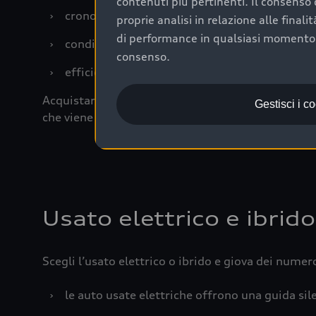
contenuti più pertinenti. Il consenso d
›
cronologia dei tagliandi: una documentazione
proprie analisi in relazione alle final
di performance in qualsiasi momento. 
›
condizioni della carrozzeria e degli interni: 
consenso.
›
efficienza meccanica: motore, trasmissione e 
Acquistare un’auto usata in una Concessionaria uff
Gestisci i c
che viene sottoposto a 110 controlli approfonditi
Usato elettrico e ibrido
Scegli l’usato elettrico o ibrido e giova dei numer
›
le auto usate elettriche offrono una guida sile