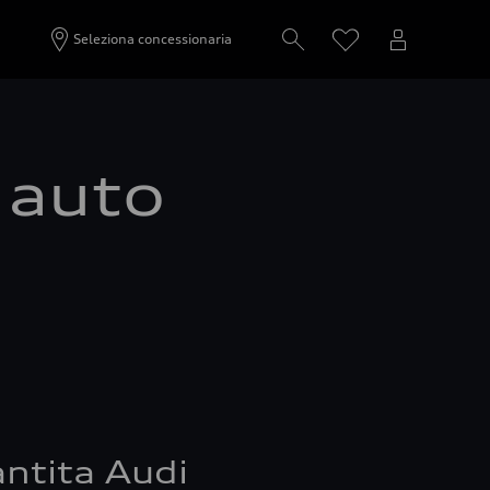
Seleziona concessionaria
a auto
ntita Audi