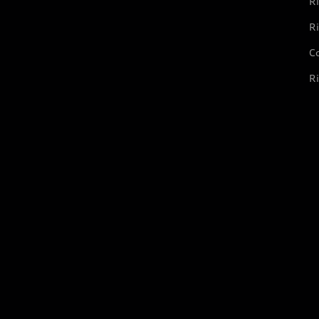
Ri
Ri
Co
Ri