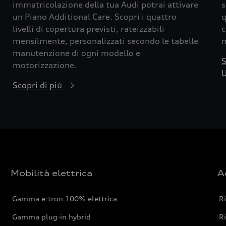
immatricolazione della tua Audi potrai attivare
s
un Piano Additional Care. Scopri i quattro
q
livelli di copertura previsti, rateizzabili
c
mensilmente, personalizzati secondo le tabelle
m
manutenzione di ogni modello e
S
motorizzazione.
U
Scopri di più
Mobilità elettrica
A
Gamma e-tron 100% elettrica
R
Gamma plug-in hybrid
Ri