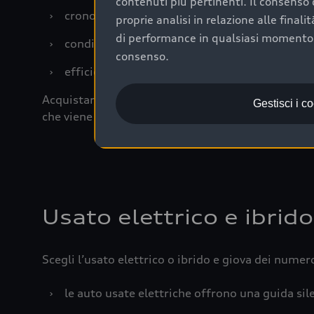
contenuti più pertinenti. Il consenso d
›
cronologia dei tagliandi: una documentazione
proprie analisi in relazione alle final
di performance in qualsiasi momento. 
›
condizioni della carrozzeria e degli interni: 
consenso.
›
efficienza meccanica: motore, trasmissione e 
Acquistare un’auto usata in una Concessionaria uff
Gestisci i c
che viene sottoposto a 110 controlli approfonditi
Usato elettrico e ibrido
Scegli l’usato elettrico o ibrido e giova dei numer
›
le auto usate elettriche offrono una guida sile