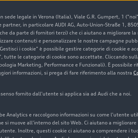
 sede legale in Verona (Italia), Viale G.R. Gumpert, 1 ("noi", 
e e partner, in particolare AUDI AG, Auto-Union-Straße 1, 85
e un’auto usata Audi
che da parte di fornitori terzi) che ci aiutano a migliorare l
lizzare contenuti e personalizzare le nostre campagne pubbli
estisci i cookie" è possibile gestire categorie di cookie e a
a convenienza, affidabilità e sostenibilità. Per fare un ac
, tutte le categorie di cookie sono accettate. Cliccando sull
lità del marchio. Audi offre l’auto usata perfetta tramite
ipologia Marketing, Performance e Funzionali). È possibile rit
ori informazioni, si prega di fare riferimento alla nostra
C
onsenso fornito dall'utente si applica sia ad Audi che a noi.
cquistare la tua prossima 
be Analytics e raccolgono informazioni su come l'utente utili
cquistare un’auto usata, oltre al prezzo e all'aspetto, son
si muove all'interno del sito Web. Ci aiutano a migliorare la
utente. Inoltre, questi cookie ci aiutano a comprendere i tuo
nde a uno stato migliore del veicolo e a una maggiore du