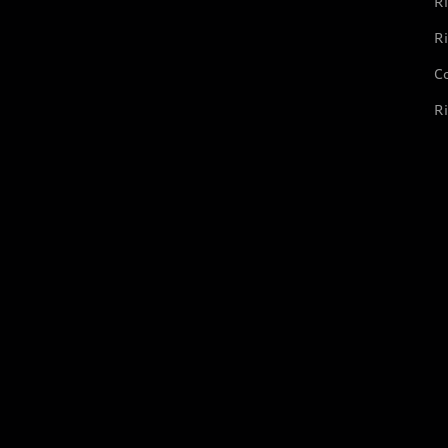
Ri
Ri
Co
Ri