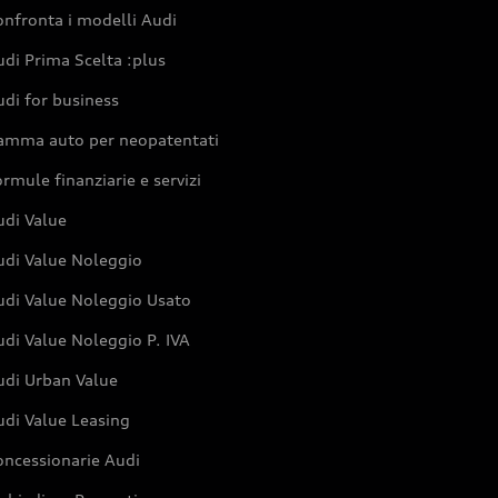
nfronta i modelli Audi
di Prima Scelta :plus
di for business
amma auto per neopatentati
rmule finanziarie e servizi
udi Value
udi Value Noleggio
udi Value Noleggio Usato
di Value Noleggio P. IVA
udi Urban Value
udi Value Leasing
oncessionarie Audi