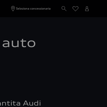
Seleziona concessionaria
a auto
ntita Audi