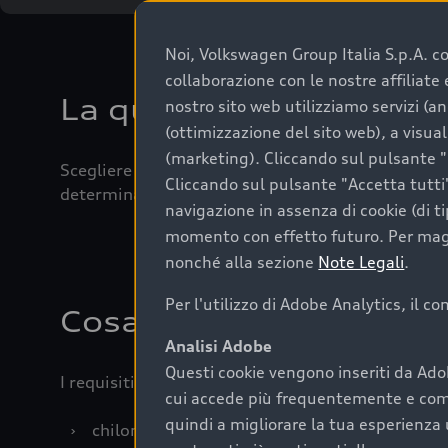
Noi, Volkswagen Group Italia S.p.A. con
collaborazione con le nostre affiliat
La qualità di acquistar
nostro sito web utilizziamo servizi (an
(ottimizzazione del sito web), a visua
(marketing). Cliccando sul pulsante "G
Scegliere un’auto usata è una decisione che coniug
Cliccando sul pulsante "Accetta tutti"
determinanti come la garanzia inclusa e l’affidabi
navigazione in assenza di cookie (di t
momento con effetto futuro. Per maggi
nonché alla sezione
Note Legali
.
Per l'utilizzo di Adobe Analytics, il c
Cosa sapere prima di a
Analisi Adobe
Questi cookie vengono inseriti da Ado
I requisiti fondamentali da considerare prima di a
cui accede più frequentemente e come 
quindi a migliorare la tua esperienza 
›
chilometraggio: un valore contenuto corrispo