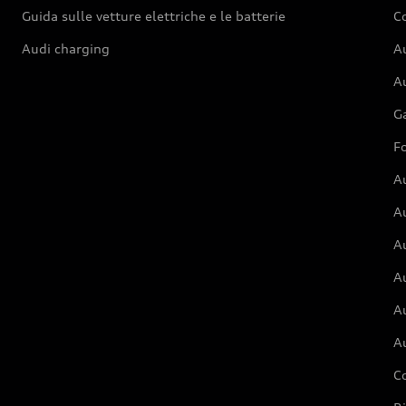
Guida sulle vetture elettriche e le batterie
Co
Audi charging
Au
Au
G
Fo
A
A
A
Au
A
A
C