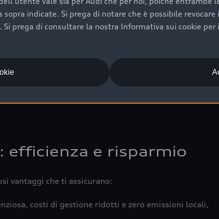
ell'utente vale sia per Audi che per noi, poiché entrambe le p
 completa della vettura certifica una manutenzione costa
ità sopra indicate. Si prega di notare che è possibile revocare
Si prega di consultare la nostra Informativa sui cookie per 
una buona conservazione evidenzia cura e attenzione del pr
componenti principali in ottimo stato garantiscono prestaz
iciale Audi che offre l’usato garantito tramite Audi Prima
ookie
Ac
 e coperto da garanzia fino a 4 anni per una maggiore tute
: efficienza e risparmio
osi vantaggi che ti assicurano:
nziosa, costi di gestione ridotti e zero emissioni locali,