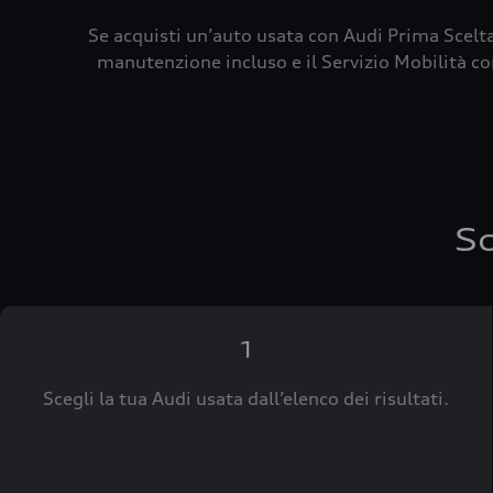
Se acquisti un’auto usata con Audi Prima Scelta
manutenzione incluso e il Servizio Mobilità con
Sc
1
Scegli la tua Audi usata dall’elenco dei risultati.