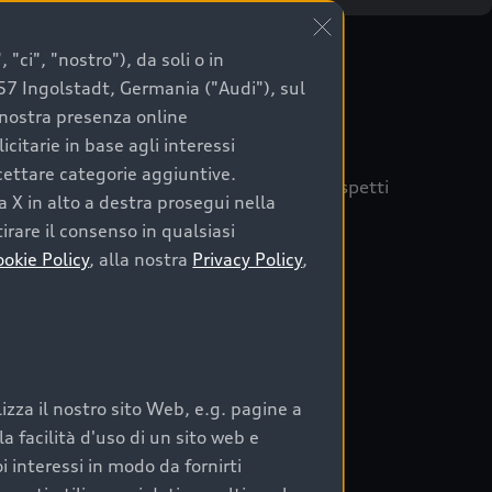
"ci", "nostro"), da soli o in
057 Ingolstadt, Germania ("Audi"), sul
a nostra presenza online
citarie in base agli interessi
ccettare categorie aggiuntive.
quisto sicuro, è essenziale considerare aspetti
a X in alto a destra prosegui nella
 Audi Prima Scelta :plus
irare il consenso in qualsiasi
ookie Policy
, alla nostra
Privacy Policy
,
auto
zza il nostro sito Web, e.g. pagine a
o:
 facilità d'uso di un sito web e
i interessi in modo da fornirti
rata nel tempo;