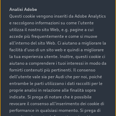
sono:
Analisi Adobe
Questi cookie vengono inseriti da Adobe Analytics
›
chilometraggio: un valore contenuto corrisponde a
e raccolgono informazioni su come l'utente
uno stato migliore del veicolo e a una maggiore
durata nel tempo;
utilizza il nostro sito Web, e.g. pagine a cui
accede più frequentemente e come si muove
›
cronologia dei tagliandi: una documentazione
all'interno del sito Web. Ci aiutano a migliorare la
completa della vettura certifica una manutenzione
facilità d'uso di un sito web e quindi a migliorare
costante e accurata;
la tua esperienza utente. Inoltre, questi cookie ci
›
condizioni della carrozzeria e degli interni: una
aiutano a comprendere i tuoi interessi in modo da
buona conservazione evidenzia cura e attenzione del
fornirti contenuti più pertinenti. Il consenso
precedente proprietario;
dell'utente vale sia per Audi che per noi, poiché
entrambe le parti utilizzano i dati raccolti per le
›
efficienza meccanica: motore, trasmissione e
proprie analisi in relazione alle finalità sopra
componenti principali in ottimo stato garantiscono
indicate. Si prega di notare che è possibile
prestazioni affidabili e sicure.
revocare il consenso all'inserimento dei cookie di
Acquistare un’auto usata in una Concessionaria ufficiale
performance in qualsiasi momento. Si prega di
Audi che offre l’usato garantito tramite Audi Prima