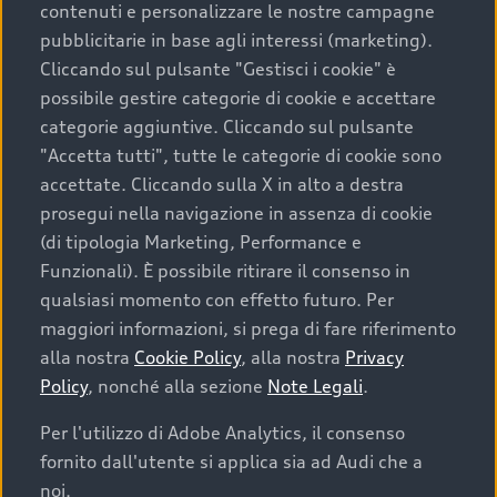
contenuti e personalizzare le nostre campagne
pubblicitarie in base agli interessi (marketing).
Scegliere un’auto usata è una decisione che coniuga
Cliccando sul pulsante "Gestisci i cookie" è
convenienza, affidabilità e sostenibilità. Per fare un
possibile gestire categorie di cookie e accettare
acquisto sicuro, è essenziale considerare aspetti
categorie aggiuntive. Cliccando sul pulsante
determinanti come la garanzia inclusa e l’affidabilità del
"Accetta tutti", tutte le categorie di cookie sono
marchio. Audi offre l’auto usata perfetta tramite Audi
accettate. Cliccando sulla X in alto a destra
Prima Scelta :plus
prosegui nella navigazione in assenza di cookie
(di tipologia Marketing, Performance e
Funzionali). È possibile ritirare il consenso in
qualsiasi momento con effetto futuro. Per
Cosa sapere prima di
maggiori informazioni, si prega di fare riferimento
acquistare la tua prossima
alla nostra
Cookie Policy
, alla nostra
Privacy
Policy
, nonché alla sezione
Note Legali
.
auto
Per l'utilizzo di Adobe Analytics, il consenso
fornito dall'utente si applica sia ad Audi che a
I requisiti fondamentali da considerare prima di
acquistare un’auto usata, oltre al prezzo e all'aspetto,
noi.