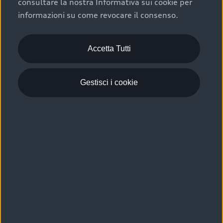
consultare la nostra Informativa sui cookie per
Scelta :plus, significa affidarsi ad un prodotto che viene
informazioni su come revocare il consenso.
sottoposto a 110 controlli approfonditi e coperto da
garanzia fino a 4 anni per una maggiore tutela del tuo
acquisto.
Accetta Tutti
Gestisci i cookie
Usato elettrico e ibrido:
efficienza e risparmio
Scegli l’usato elettrico o ibrido e giova dei numerosi
vantaggi che ti assicurano:
›
le auto usate elettriche offrono una guida silenziosa,
costi di gestione ridotti e zero emissioni locali,
›
mentre le auto usate ibride combinano efficienza e