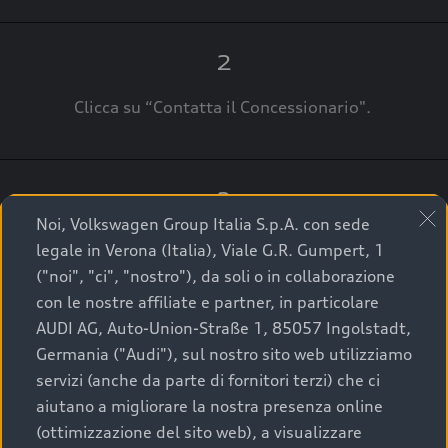
2
Clicca su “Contatta il Concessionario".
3
Noi, Volkswagen Group Italia S.p.A. con sede
A breve verrai ricontattato dal Customer Care
legale in Verona (Italia), Viale G.R. Gumpert, 1
Audi Center o direttamente dal Concessionario
("noi", "ci", "nostro"), da soli o in collaborazione
che ti supporterà per finalizzare la tua richiesta.
con le nostre affiliate e partner, in particolare
AUDI AG, Auto-Union-Straße 1, 85057 Ingolstadt,
Germania ("Audi"), sul nostro sito web utilizziamo
servizi (anche da parte di fornitori terzi) che ci
La qualità di acquistare
aiutano a migliorare la nostra presenza online
(ottimizzazione del sito web), a visualizzare
un’auto usata Audi