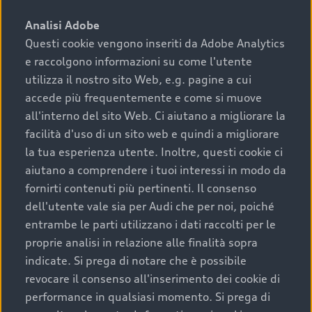
sono:
Analisi Adobe
Questi cookie vengono inseriti da Adobe Analytics
›
chilometraggio: un valore contenuto corrisponde a
e raccolgono informazioni su come l'utente
uno stato migliore del veicolo e a una maggiore
durata nel tempo;
utilizza il nostro sito Web, e.g. pagine a cui
accede più frequentemente e come si muove
›
cronologia dei tagliandi: una documentazione
all'interno del sito Web. Ci aiutano a migliorare la
completa della vettura certifica una manutenzione
facilità d'uso di un sito web e quindi a migliorare
costante e accurata;
la tua esperienza utente. Inoltre, questi cookie ci
›
condizioni della carrozzeria e degli interni: una
aiutano a comprendere i tuoi interessi in modo da
buona conservazione evidenzia cura e attenzione del
fornirti contenuti più pertinenti. Il consenso
precedente proprietario;
dell'utente vale sia per Audi che per noi, poiché
entrambe le parti utilizzano i dati raccolti per le
›
efficienza meccanica: motore, trasmissione e
proprie analisi in relazione alle finalità sopra
componenti principali in ottimo stato garantiscono
indicate. Si prega di notare che è possibile
prestazioni affidabili e sicure.
revocare il consenso all'inserimento dei cookie di
Acquistare un’auto usata in una Concessionaria ufficiale
performance in qualsiasi momento. Si prega di
Audi che offre l’usato garantito tramite Audi Prima