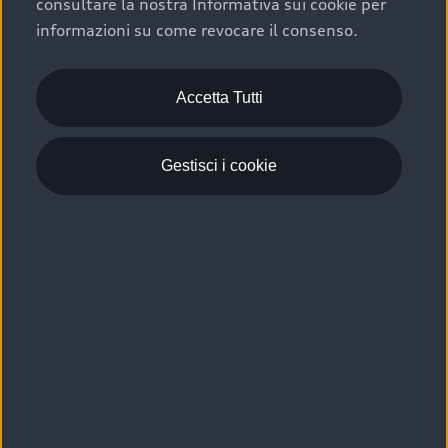
consultare la nostra Informativa sui cookie per
Scelta :plus, significa affidarsi ad un prodotto che viene
informazioni su come revocare il consenso.
sottoposto a 110 controlli approfonditi e coperto da
garanzia fino a 4 anni per una maggiore tutela del tuo
acquisto.
Accetta Tutti
Gestisci i cookie
Usato elettrico e ibrido:
efficienza e risparmio
Scegli l’usato elettrico o ibrido e giova dei numerosi
vantaggi che ti assicurano:
›
le auto usate elettriche offrono una guida silenziosa,
costi di gestione ridotti e zero emissioni locali,
›
mentre le auto usate ibride combinano efficienza e