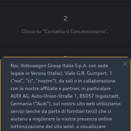
2
Clicca su “Contatta il Concessionario".
3
Noi, Volkswagen Group Italia S.p.A. con sede
A breve verrai ricontattato dal Customer Care
legale in Verona (Italia), Viale G.R. Gumpert, 1
Audi Center o direttamente dal Concessionario
("noi", "ci", "nostro"), da soli o in collaborazione
che ti supporterà per finalizzare la tua richiesta.
con le nostre affiliate e partner, in particolare
AUDI AG, Auto-Union-Straße 1, 85057 Ingolstadt,
Germania ("Audi"), sul nostro sito web utilizziamo
servizi (anche da parte di fornitori terzi) che ci
La qualità di acquistare
aiutano a migliorare la nostra presenza online
(ottimizzazione del sito web), a visualizzare
un’auto usata Audi