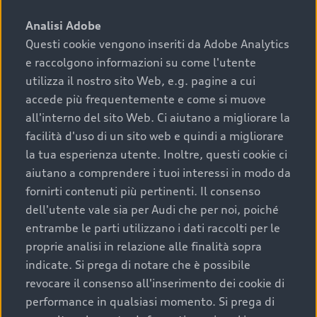
sono:
Analisi Adobe
Questi cookie vengono inseriti da Adobe Analytics
›
chilometraggio: un valore contenuto corrisponde a
e raccolgono informazioni su come l'utente
uno stato migliore del veicolo e a una maggiore
durata nel tempo;
utilizza il nostro sito Web, e.g. pagine a cui
accede più frequentemente e come si muove
›
cronologia dei tagliandi: una documentazione
all'interno del sito Web. Ci aiutano a migliorare la
completa della vettura certifica una manutenzione
facilità d'uso di un sito web e quindi a migliorare
costante e accurata;
la tua esperienza utente. Inoltre, questi cookie ci
›
condizioni della carrozzeria e degli interni: una
aiutano a comprendere i tuoi interessi in modo da
buona conservazione evidenzia cura e attenzione del
fornirti contenuti più pertinenti. Il consenso
precedente proprietario;
dell'utente vale sia per Audi che per noi, poiché
entrambe le parti utilizzano i dati raccolti per le
›
efficienza meccanica: motore, trasmissione e
proprie analisi in relazione alle finalità sopra
componenti principali in ottimo stato garantiscono
indicate. Si prega di notare che è possibile
prestazioni affidabili e sicure.
revocare il consenso all'inserimento dei cookie di
Acquistare un’auto usata in una Concessionaria ufficiale
performance in qualsiasi momento. Si prega di
Audi che offre l’usato garantito tramite Audi Prima