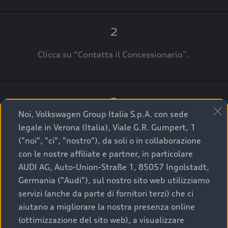
2
Clicca su “Contatta il Concessionario".
3
Noi, Volkswagen Group Italia S.p.A. con sede
A breve verrai ricontattato dal Customer Care
legale in Verona (Italia), Viale G.R. Gumpert, 1
Audi Center o direttamente dal Concessionario
("noi", "ci", "nostro"), da soli o in collaborazione
che ti supporterà per finalizzare la tua richiesta.
con le nostre affiliate e partner, in particolare
AUDI AG, Auto-Union-Straße 1, 85057 Ingolstadt,
Germania ("Audi"), sul nostro sito web utilizziamo
servizi (anche da parte di fornitori terzi) che ci
La qualità di acquistare
aiutano a migliorare la nostra presenza online
(ottimizzazione del sito web), a visualizzare
un’auto usata Audi