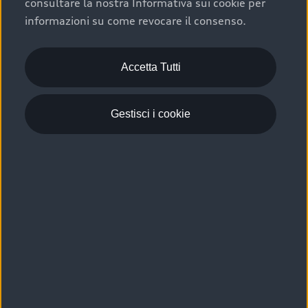
consultare la nostra Informativa sui cookie per
Scelta :plus, significa affidarsi ad un prodotto che viene
informazioni su come revocare il consenso.
sottoposto a 110 controlli approfonditi e coperto da
garanzia fino a 4 anni per una maggiore tutela del tuo
acquisto.
Accetta Tutti
Gestisci i cookie
Usato elettrico e ibrido:
efficienza e risparmio
Scegli l’usato elettrico o ibrido e giova dei numerosi
vantaggi che ti assicurano:
›
le auto usate elettriche offrono una guida silenziosa,
costi di gestione ridotti e zero emissioni locali,
›
mentre le auto usate ibride combinano efficienza e