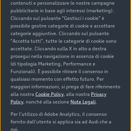
contenuti e personalizzare le nostre campagne
pubblicitarie in base agli interessi (marketing).
Scegliere un’auto usata è una decisione che coniuga
Cliccando sul pulsante "Gestisci i cookie" è
convenienza, affidabilità e sostenibilità. Per fare un
possibile gestire categorie di cookie e accettare
acquisto sicuro, è essenziale considerare aspetti
categorie aggiuntive. Cliccando sul pulsante
determinanti come la garanzia inclusa e l’affidabilità del
"Accetta tutti", tutte le categorie di cookie sono
marchio. Audi offre l’auto usata perfetta tramite Audi
accettate. Cliccando sulla X in alto a destra
Prima Scelta :plus
prosegui nella navigazione in assenza di cookie
(di tipologia Marketing, Performance e
Funzionali). È possibile ritirare il consenso in
qualsiasi momento con effetto futuro. Per
Cosa sapere prima di
maggiori informazioni, si prega di fare riferimento
acquistare la tua prossima
alla nostra
Cookie Policy
, alla nostra
Privacy
Policy
, nonché alla sezione
Note Legali
.
auto
Per l'utilizzo di Adobe Analytics, il consenso
fornito dall'utente si applica sia ad Audi che a
I requisiti fondamentali da considerare prima di
acquistare un’auto usata, oltre al prezzo e all'aspetto,
noi.