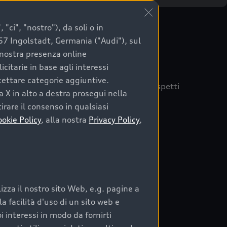
"ci", "nostro"), da soli o in
057 Ingolstadt, Germania ("Audi"), sul
a nostra presenza online
citarie in base agli interessi
ccettare categorie aggiuntive.
quisto sicuro, è essenziale considerare aspetti
a X in alto a destra prosegui nella
 Audi Prima Scelta :plus
irare il consenso in qualsiasi
ookie Policy
, alla nostra
Privacy Policy
,
auto
zza il nostro sito Web, e.g. pagine a
o:
 facilità d'uso di un sito web e
i interessi in modo da fornirti
rata nel tempo;