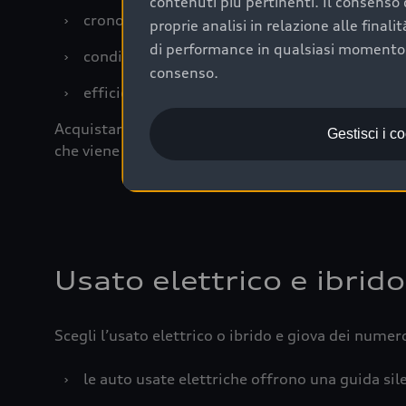
contenuti più pertinenti. Il consenso d
›
cronologia dei tagliandi: una documentazione
proprie analisi in relazione alle final
di performance in qualsiasi momento. 
›
condizioni della carrozzeria e degli interni: 
consenso.
›
efficienza meccanica: motore, trasmissione e 
Acquistare un’auto usata in una Concessionaria uff
Gestisci i c
che viene sottoposto a 110 controlli approfonditi
Usato elettrico e ibrido
Scegli l’usato elettrico o ibrido e giova dei numer
›
le auto usate elettriche offrono una guida sile