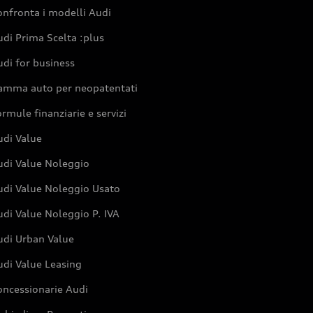
nfronta i modelli Audi
di Prima Scelta :plus
di for business
amma auto per neopatentati
rmule finanziarie e servizi
udi Value
udi Value Noleggio
udi Value Noleggio Usato
di Value Noleggio P. IVA
udi Urban Value
udi Value Leasing
oncessionarie Audi