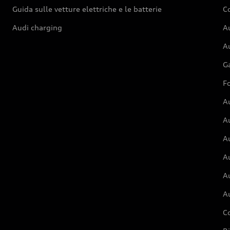
Guida sulle vetture elettriche e le batterie
Co
Audi charging
Au
Au
G
Fo
A
A
A
Au
A
A
C