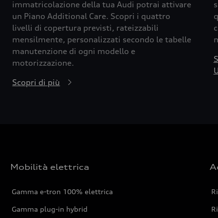
immatricolazione della tua Audi potrai attivare
s
un Piano Additional Care. Scopri i quattro
q
livelli di copertura previsti, rateizzabili
c
mensilmente, personalizzati secondo le tabelle
m
manutenzione di ogni modello e
S
motorizzazione.
U
Scopri di più
Mobilità elettrica
A
Gamma e-tron 100% elettrica
R
Gamma plug-in hybrid
Ri