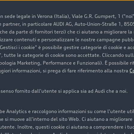
 sede legale in Verona (Italia), Viale G.R. Gumpert, 1 ("noi", 
e e partner, in particolare AUDI AG, Auto-Union-Straße 1, 85
e un’auto usata Audi
che da parte di fornitori terzi) che ci aiutano a migliorare l
lizzare contenuti e personalizzare le nostre campagne pubbli
estisci i cookie" è possibile gestire categorie di cookie e a
a convenienza, affidabilità e sostenibilità. Per fare un ac
, tutte le categorie di cookie sono accettate. Cliccando sull
lità del marchio. Audi offre l’auto usata perfetta tramite
ipologia Marketing, Performance e Funzionali). È possibile rit
ori informazioni, si prega di fare riferimento alla nostra
C
onsenso fornito dall'utente si applica sia ad Audi che a noi.
cquistare la tua prossima 
be Analytics e raccolgono informazioni su come l'utente utili
cquistare un’auto usata, oltre al prezzo e all'aspetto, son
si muove all'interno del sito Web. Ci aiutano a migliorare la
utente. Inoltre, questi cookie ci aiutano a comprendere i tuo
nde a uno stato migliore del veicolo e a una maggiore du