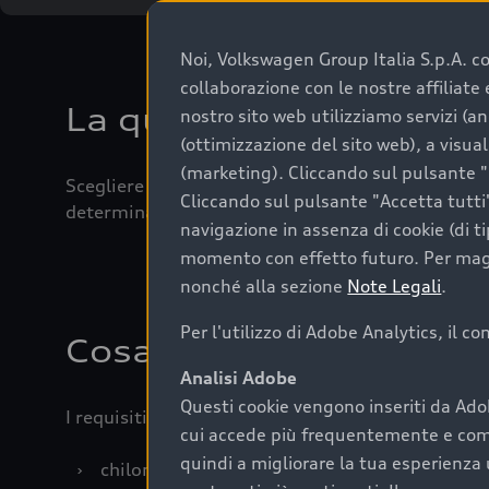
Noi, Volkswagen Group Italia S.p.A. con
collaborazione con le nostre affiliat
La qualità di acquistar
nostro sito web utilizziamo servizi (an
(ottimizzazione del sito web), a visua
(marketing). Cliccando sul pulsante "G
Scegliere un’auto usata è una decisione che coniug
Cliccando sul pulsante "Accetta tutti"
determinanti come la garanzia inclusa e l’affidabi
navigazione in assenza di cookie (di t
momento con effetto futuro. Per maggi
nonché alla sezione
Note Legali
.
Per l'utilizzo di Adobe Analytics, il c
Cosa sapere prima di a
Analisi Adobe
Questi cookie vengono inseriti da Ado
I requisiti fondamentali da considerare prima di a
cui accede più frequentemente e come 
quindi a migliorare la tua esperienza 
›
chilometraggio: un valore contenuto corrispo