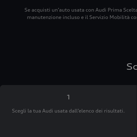
Se acquisti un’auto usata con Audi Prima Scelta
manutenzione incluso e il Servizio Mobilità con
Sc
1
Scegli la tua Audi usata dall’elenco dei risultati.