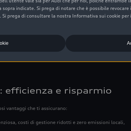
ell'utente vale sia per Audi che per noi, poiché entrambe le p
 completa della vettura certifica una manutenzione costa
ità sopra indicate. Si prega di notare che è possibile revocare
Si prega di consultare la nostra Informativa sui cookie per 
una buona conservazione evidenzia cura e attenzione del pr
componenti principali in ottimo stato garantiscono prestaz
iciale Audi che offre l’usato garantito tramite Audi Prima
ookie
Ac
 e coperto da garanzia fino a 4 anni per una maggiore tute
: efficienza e risparmio
osi vantaggi che ti assicurano:
nziosa, costi di gestione ridotti e zero emissioni locali,