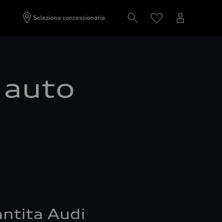
Seleziona concessionaria
a auto
ntita Audi