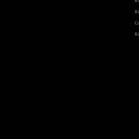
Ri
Ri
Co
Ri