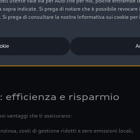
ell'utente vale sia per Audi che per noi, poiché entrambe le p
 completa della vettura certifica una manutenzione costa
ità sopra indicate. Si prega di notare che è possibile revocare
Si prega di consultare la nostra Informativa sui cookie per 
una buona conservazione evidenzia cura e attenzione del pr
componenti principali in ottimo stato garantiscono prestaz
iciale Audi che offre l’usato garantito tramite Audi Prima
ookie
Ac
 e coperto da garanzia fino a 4 anni per una maggiore tute
: efficienza e risparmio
osi vantaggi che ti assicurano:
nziosa, costi di gestione ridotti e zero emissioni locali,