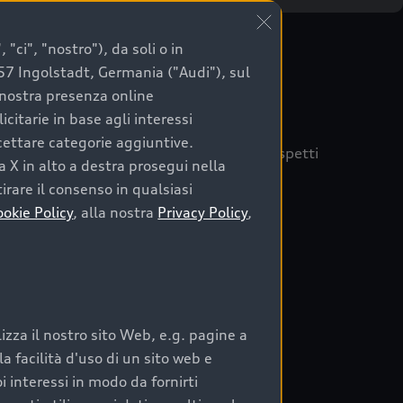
"ci", "nostro"), da soli o in
057 Ingolstadt, Germania ("Audi"), sul
a nostra presenza online
citarie in base agli interessi
ccettare categorie aggiuntive.
quisto sicuro, è essenziale considerare aspetti
a X in alto a destra prosegui nella
 Audi Prima Scelta :plus
irare il consenso in qualsiasi
ookie Policy
, alla nostra
Privacy Policy
,
auto
zza il nostro sito Web, e.g. pagine a
o:
 facilità d'uso di un sito web e
i interessi in modo da fornirti
rata nel tempo;