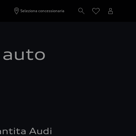
Seleziona concessionaria
a auto
ntita Audi