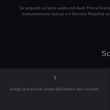
Se acquisti un’auto usata con Audi Prima Scelta
manutenzione incluso e il Servizio Mobilità con
Sc
1
Scegli la tua Audi usata dall’elenco dei risultati.