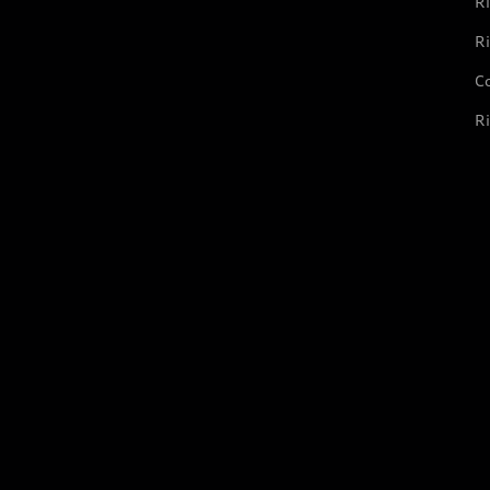
Ri
Ri
Co
Ri