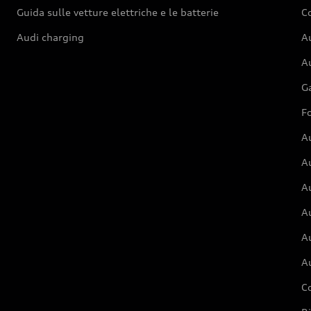
Guida sulle vetture elettriche e le batterie
Co
Audi charging
Au
Au
G
Fo
A
A
A
Au
A
A
C