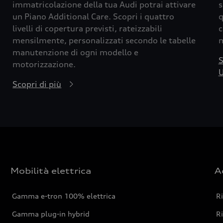
immatricolazione della tua Audi potrai attivare
s
un Piano Additional Care. Scopri i quattro
q
livelli di copertura previsti, rateizzabili
c
mensilmente, personalizzati secondo le tabelle
m
manutenzione di ogni modello e
S
motorizzazione.
U
Scopri di più
Mobilità elettrica
A
Gamma e-tron 100% elettrica
R
Gamma plug-in hybrid
Ri