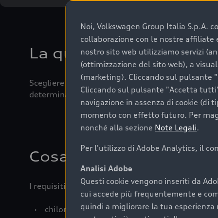
Noi, Volkswagen Group Italia S.p.A. con
collaborazione con le nostre affiliat
La qualità di acquistar
nostro sito web utilizziamo servizi (an
(ottimizzazione del sito web), a visua
(marketing). Cliccando sul pulsante "G
Scegliere un’auto usata è una decisione che coniug
Cliccando sul pulsante "Accetta tutti"
determinanti come la garanzia inclusa e l’affidabi
navigazione in assenza di cookie (di t
momento con effetto futuro. Per maggi
nonché alla sezione
Note Legali
.
Per l'utilizzo di Adobe Analytics, il c
Cosa sapere prima di a
Analisi Adobe
Questi cookie vengono inseriti da Ado
I requisiti fondamentali da considerare prima di a
cui accede più frequentemente e come 
quindi a migliorare la tua esperienza 
›
chilometraggio: un valore contenuto corrispo