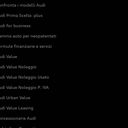
nfronta i modelli Audi
di Prima Scelta :plus
di for business
amma auto per neopatentati
rmule finanziarie e servizi
udi Value
udi Value Noleggio
udi Value Noleggio Usato
di Value Noleggio P. IVA
udi Urban Value
udi Value Leasing
oncessionarie Audi