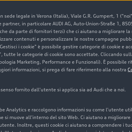
 sede legale in Verona (Italia), Viale G.R. Gumpert, 1 ("noi", 
e e partner, in particolare AUDI AG, Auto-Union-Straße 1, 85
e un’auto usata Audi
che da parte di fornitori terzi) che ci aiutano a migliorare l
lizzare contenuti e personalizzare le nostre campagne pubbli
estisci i cookie" è possibile gestire categorie di cookie e a
a convenienza, affidabilità e sostenibilità. Per fare un ac
, tutte le categorie di cookie sono accettate. Cliccando sull
lità del marchio. Audi offre l’auto usata perfetta tramite
ipologia Marketing, Performance e Funzionali). È possibile rit
ori informazioni, si prega di fare riferimento alla nostra
C
onsenso fornito dall'utente si applica sia ad Audi che a noi.
cquistare la tua prossima 
be Analytics e raccolgono informazioni su come l'utente utili
cquistare un’auto usata, oltre al prezzo e all'aspetto, son
si muove all'interno del sito Web. Ci aiutano a migliorare la
utente. Inoltre, questi cookie ci aiutano a comprendere i tuo
nde a uno stato migliore del veicolo e a una maggiore du