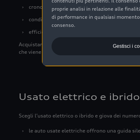
contenuti più pertinenti. Il consenso d
›
cronologia dei tagliandi: una documentazione
proprie analisi in relazione alle final
di performance in qualsiasi momento. 
›
condizioni della carrozzeria e degli interni: 
consenso.
›
efficienza meccanica: motore, trasmissione e 
Acquistare un’auto usata in una Concessionaria uff
Gestisci i c
che viene sottoposto a 110 controlli approfonditi
Usato elettrico e ibrido
Scegli l’usato elettrico o ibrido e giova dei numer
›
le auto usate elettriche offrono una guida sile