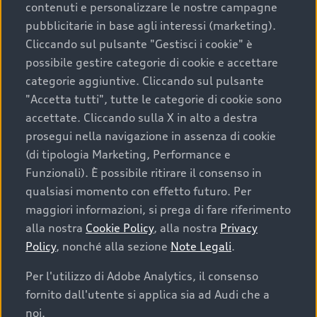
contenuti e personalizzare le nostre campagne
pubblicitarie in base agli interessi (marketing).
Scegliere un’auto usata è una decisione che coniuga
Cliccando sul pulsante "Gestisci i cookie" è
convenienza, affidabilità e sostenibilità. Per fare un
possibile gestire categorie di cookie e accettare
acquisto sicuro, è essenziale considerare aspetti
categorie aggiuntive. Cliccando sul pulsante
determinanti come la garanzia inclusa e l’affidabilità del
"Accetta tutti", tutte le categorie di cookie sono
marchio. Audi offre l’auto usata perfetta tramite Audi
accettate. Cliccando sulla X in alto a destra
Prima Scelta :plus
prosegui nella navigazione in assenza di cookie
(di tipologia Marketing, Performance e
Funzionali). È possibile ritirare il consenso in
qualsiasi momento con effetto futuro. Per
Cosa sapere prima di
maggiori informazioni, si prega di fare riferimento
acquistare la tua prossima
alla nostra
Cookie Policy
, alla nostra
Privacy
Policy
, nonché alla sezione
Note Legali
.
auto
Per l'utilizzo di Adobe Analytics, il consenso
fornito dall'utente si applica sia ad Audi che a
I requisiti fondamentali da considerare prima di
acquistare un’auto usata, oltre al prezzo e all'aspetto,
noi.