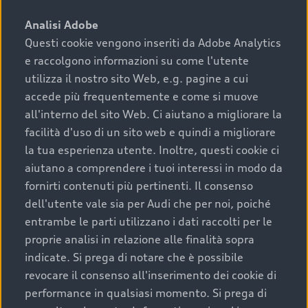
sono:
Analisi Adobe
Questi cookie vengono inseriti da Adobe Analytics
›
chilometraggio: un valore contenuto corrisponde a
e raccolgono informazioni su come l'utente
uno stato migliore del veicolo e a una maggiore
durata nel tempo;
utilizza il nostro sito Web, e.g. pagine a cui
accede più frequentemente e come si muove
›
cronologia dei tagliandi: una documentazione
all'interno del sito Web. Ci aiutano a migliorare la
completa della vettura certifica una manutenzione
facilità d'uso di un sito web e quindi a migliorare
costante e accurata;
la tua esperienza utente. Inoltre, questi cookie ci
›
condizioni della carrozzeria e degli interni: una
aiutano a comprendere i tuoi interessi in modo da
buona conservazione evidenzia cura e attenzione del
fornirti contenuti più pertinenti. Il consenso
precedente proprietario;
dell'utente vale sia per Audi che per noi, poiché
entrambe le parti utilizzano i dati raccolti per le
›
efficienza meccanica: motore, trasmissione e
proprie analisi in relazione alle finalità sopra
componenti principali in ottimo stato garantiscono
indicate. Si prega di notare che è possibile
prestazioni affidabili e sicure.
revocare il consenso all'inserimento dei cookie di
Acquistare un’auto usata in una Concessionaria ufficiale
performance in qualsiasi momento. Si prega di
Audi che offre l’usato garantito tramite Audi Prima