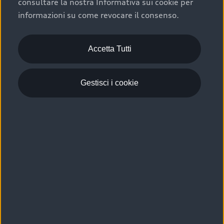
consultare la nostra Informativa sui cookie per
Scelta :plus, significa affidarsi ad un prodotto che viene
informazioni su come revocare il consenso.
sottoposto a 110 controlli approfonditi e coperto da
garanzia fino a 4 anni per una maggiore tutela del tuo
acquisto.
Accetta Tutti
Gestisci i cookie
Usato elettrico e ibrido:
efficienza e risparmio
Scegli l’usato elettrico o ibrido e giova dei numerosi
vantaggi che ti assicurano:
›
le auto usate elettriche offrono una guida silenziosa,
costi di gestione ridotti e zero emissioni locali,
›
mentre le auto usate ibride combinano efficienza e