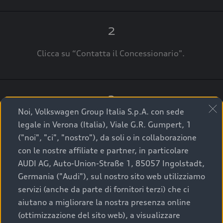
2
Clicca su “Contatta il Concessionario".
3
Noi, Volkswagen Group Italia S.p.A. con sede
A breve verrai ricontattato dal Customer Care
legale in Verona (Italia), Viale G.R. Gumpert, 1
Audi Center o direttamente dal Concessionario
("noi", "ci", "nostro"), da soli o in collaborazione
che ti supporterà per finalizzare la tua richiesta.
con le nostre affiliate e partner, in particolare
AUDI AG, Auto-Union-Straße 1, 85057 Ingolstadt,
Germania ("Audi"), sul nostro sito web utilizziamo
servizi (anche da parte di fornitori terzi) che ci
La qualità di acquistare
aiutano a migliorare la nostra presenza online
(ottimizzazione del sito web), a visualizzare
un’auto usata Audi