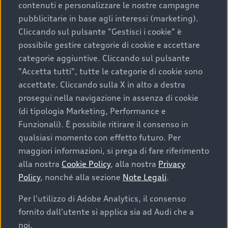
contenuti e personalizzare le nostre campagne
pubblicitarie in base agli interessi (marketing).
Scegliere un’auto usata è una decisione che coniuga
Cliccando sul pulsante "Gestisci i cookie" è
convenienza, affidabilità e sostenibilità. Per fare un
possibile gestire categorie di cookie e accettare
acquisto sicuro, è essenziale considerare aspetti
categorie aggiuntive. Cliccando sul pulsante
determinanti come la garanzia inclusa e l’affidabilità del
"Accetta tutti", tutte le categorie di cookie sono
marchio. Audi offre l’auto usata perfetta tramite Audi
accettate. Cliccando sulla X in alto a destra
Prima Scelta :plus
prosegui nella navigazione in assenza di cookie
(di tipologia Marketing, Performance e
Funzionali). È possibile ritirare il consenso in
qualsiasi momento con effetto futuro. Per
Cosa sapere prima di
maggiori informazioni, si prega di fare riferimento
acquistare la tua prossima
alla nostra
Cookie Policy
, alla nostra
Privacy
Policy
, nonché alla sezione
Note Legali
.
auto
Per l'utilizzo di Adobe Analytics, il consenso
fornito dall'utente si applica sia ad Audi che a
I requisiti fondamentali da considerare prima di
acquistare un’auto usata, oltre al prezzo e all'aspetto,
noi.