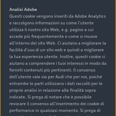
sono:
Analisi Adobe
Questi cookie vengono inseriti da Adobe Analytics
›
chilometraggio: un valore contenuto corrisponde a
e raccolgono informazioni su come l'utente
uno stato migliore del veicolo e a una maggiore
durata nel tempo;
utilizza il nostro sito Web, e.g. pagine a cui
accede più frequentemente e come si muove
›
cronologia dei tagliandi: una documentazione
all'interno del sito Web. Ci aiutano a migliorare la
completa della vettura certifica una manutenzione
facilità d'uso di un sito web e quindi a migliorare
costante e accurata;
la tua esperienza utente. Inoltre, questi cookie ci
›
condizioni della carrozzeria e degli interni: una
aiutano a comprendere i tuoi interessi in modo da
buona conservazione evidenzia cura e attenzione del
fornirti contenuti più pertinenti. Il consenso
precedente proprietario;
dell'utente vale sia per Audi che per noi, poiché
entrambe le parti utilizzano i dati raccolti per le
›
efficienza meccanica: motore, trasmissione e
proprie analisi in relazione alle finalità sopra
componenti principali in ottimo stato garantiscono
indicate. Si prega di notare che è possibile
prestazioni affidabili e sicure.
revocare il consenso all'inserimento dei cookie di
Acquistare un’auto usata in una Concessionaria ufficiale
performance in qualsiasi momento. Si prega di
Audi che offre l’usato garantito tramite Audi Prima