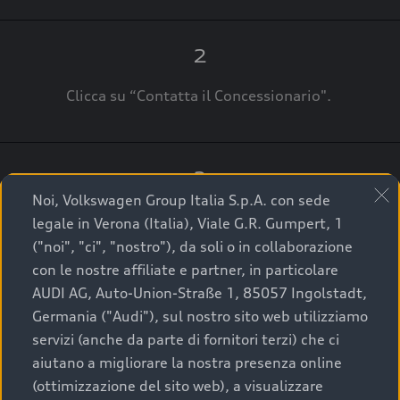
2
Clicca su “Contatta il Concessionario".
3
Noi, Volkswagen Group Italia S.p.A. con sede
A breve verrai ricontattato dal Customer Care
legale in Verona (Italia), Viale G.R. Gumpert, 1
Audi Center o direttamente dal Concessionario
("noi", "ci", "nostro"), da soli o in collaborazione
che ti supporterà per finalizzare la tua richiesta.
con le nostre affiliate e partner, in particolare
AUDI AG, Auto-Union-Straße 1, 85057 Ingolstadt,
Germania ("Audi"), sul nostro sito web utilizziamo
servizi (anche da parte di fornitori terzi) che ci
La qualità di acquistare
aiutano a migliorare la nostra presenza online
(ottimizzazione del sito web), a visualizzare
un’auto usata Audi