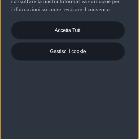
consultare la nostra Informativa sui cookie per
Scelta :plus, significa affidarsi ad un prodotto che viene
informazioni su come revocare il consenso.
sottoposto a 110 controlli approfonditi e coperto da
garanzia fino a 4 anni per una maggiore tutela del tuo
acquisto.
Accetta Tutti
Gestisci i cookie
Usato elettrico e ibrido:
efficienza e risparmio
Scegli l’usato elettrico o ibrido e giova dei numerosi
vantaggi che ti assicurano:
›
le auto usate elettriche offrono una guida silenziosa,
costi di gestione ridotti e zero emissioni locali,
›
mentre le auto usate ibride combinano efficienza e