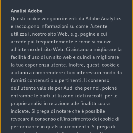
sono:
Analisi Adobe
Questi cookie vengono inseriti da Adobe Analytics
›
chilometraggio: un valore contenuto corrisponde a
e raccolgono informazioni su come l'utente
uno stato migliore del veicolo e a una maggiore
durata nel tempo;
utilizza il nostro sito Web, e.g. pagine a cui
accede più frequentemente e come si muove
›
cronologia dei tagliandi: una documentazione
all'interno del sito Web. Ci aiutano a migliorare la
completa della vettura certifica una manutenzione
facilità d'uso di un sito web e quindi a migliorare
costante e accurata;
la tua esperienza utente. Inoltre, questi cookie ci
›
condizioni della carrozzeria e degli interni: una
aiutano a comprendere i tuoi interessi in modo da
buona conservazione evidenzia cura e attenzione del
fornirti contenuti più pertinenti. Il consenso
precedente proprietario;
dell'utente vale sia per Audi che per noi, poiché
entrambe le parti utilizzano i dati raccolti per le
›
efficienza meccanica: motore, trasmissione e
proprie analisi in relazione alle finalità sopra
componenti principali in ottimo stato garantiscono
indicate. Si prega di notare che è possibile
prestazioni affidabili e sicure.
revocare il consenso all'inserimento dei cookie di
Acquistare un’auto usata in una Concessionaria ufficiale
performance in qualsiasi momento. Si prega di
Audi che offre l’usato garantito tramite Audi Prima