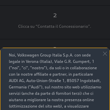
2
Clicca su “Contatta il Concessionario".
3
Noi, Volkswagen Group Italia S.p.A. con sede
A breve verrai ricontattato dal Customer Care
legale in Verona (Italia), Viale G.R. Gumpert, 1
Audi Center o direttamente dal Concessionario
("noi", "ci", "nostro"), da soli o in collaborazione
che ti supporterà per finalizzare la tua richiesta.
con le nostre affiliate e partner, in particolare
AUDI AG, Auto-Union-Straße 1, 85057 Ingolstadt,
Germania ("Audi"), sul nostro sito web utilizziamo
servizi (anche da parte di fornitori terzi) che ci
La qualità di acquistare
aiutano a migliorare la nostra presenza online
(ottimizzazione del sito web), a visualizzare
un’auto usata Audi