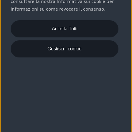
consultare la nostra Informativa sui cookie per
Scelta :plus, significa affidarsi ad un prodotto che viene
informazioni su come revocare il consenso.
sottoposto a 110 controlli approfonditi e coperto da
garanzia fino a 4 anni per una maggiore tutela del tuo
acquisto.
Accetta Tutti
Gestisci i cookie
Usato elettrico e ibrido:
efficienza e risparmio
Scegli l’usato elettrico o ibrido e giova dei numerosi
vantaggi che ti assicurano:
›
le auto usate elettriche offrono una guida silenziosa,
costi di gestione ridotti e zero emissioni locali,
›
mentre le auto usate ibride combinano efficienza e