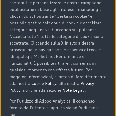
contenuti e personalizzare le nostre campagne
pubblicitarie in base agli interessi (marketing).
Scegliere un’auto usata è una decisione che coniuga
Cliccando sul pulsante "Gestisci i cookie" è
convenienza, affidabilità e sostenibilità. Per fare un
possibile gestire categorie di cookie e accettare
acquisto sicuro, è essenziale considerare aspetti
categorie aggiuntive. Cliccando sul pulsante
determinanti come la garanzia inclusa e l’affidabilità del
"Accetta tutti", tutte le categorie di cookie sono
marchio. Audi offre l’auto usata perfetta tramite Audi
accettate. Cliccando sulla X in alto a destra
Prima Scelta :plus
prosegui nella navigazione in assenza di cookie
(di tipologia Marketing, Performance e
Funzionali). È possibile ritirare il consenso in
qualsiasi momento con effetto futuro. Per
Cosa sapere prima di
maggiori informazioni, si prega di fare riferimento
acquistare la tua prossima
alla nostra
Cookie Policy
, alla nostra
Privacy
Policy
, nonché alla sezione
Note Legali
.
auto
Per l'utilizzo di Adobe Analytics, il consenso
fornito dall'utente si applica sia ad Audi che a
I requisiti fondamentali da considerare prima di
acquistare un’auto usata, oltre al prezzo e all'aspetto,
noi.