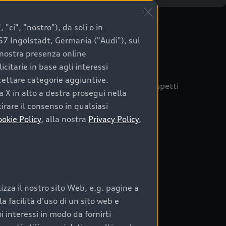
"ci", "nostro"), da soli o in
057 Ingolstadt, Germania ("Audi"), sul
a nostra presenza online
citarie in base agli interessi
ccettare categorie aggiuntive.
quisto sicuro, è essenziale considerare aspetti
a X in alto a destra prosegui nella
 Audi Prima Scelta :plus
irare il consenso in qualsiasi
ookie Policy
, alla nostra
Privacy Policy
,
auto
zza il nostro sito Web, e.g. pagine a
o:
 facilità d'uso di un sito web e
i interessi in modo da fornirti
rata nel tempo;