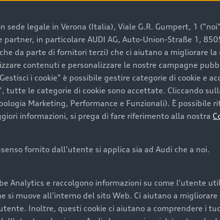
 sede legale in Verona (Italia), Viale G.R. Gumpert, 1 ("noi", 
e e partner, in particolare AUDI AG, Auto-Union-Straße 1, 85
e un’auto usata Audi
che da parte di fornitori terzi) che ci aiutano a migliorare l
lizzare contenuti e personalizzare le nostre campagne pubbli
estisci i cookie" è possibile gestire categorie di cookie e a
a convenienza, affidabilità e sostenibilità. Per fare un ac
, tutte le categorie di cookie sono accettate. Cliccando sull
lità del marchio. Audi offre l’auto usata perfetta tramite
ipologia Marketing, Performance e Funzionali). È possibile rit
ori informazioni, si prega di fare riferimento alla nostra
C
onsenso fornito dall'utente si applica sia ad Audi che a noi.
cquistare la tua prossima 
be Analytics e raccolgono informazioni su come l'utente utili
cquistare un’auto usata, oltre al prezzo e all'aspetto, son
si muove all'interno del sito Web. Ci aiutano a migliorare la
utente. Inoltre, questi cookie ci aiutano a comprendere i tuo
nde a uno stato migliore del veicolo e a una maggiore du