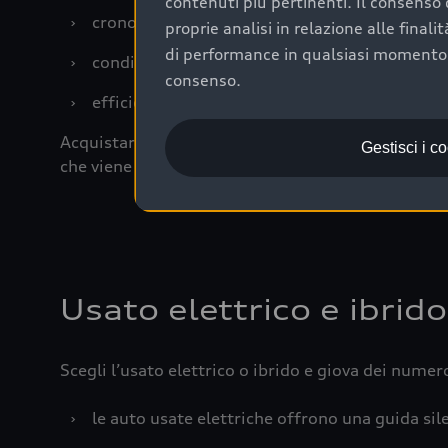
contenuti più pertinenti. Il consenso d
›
cronologia dei tagliandi: una documentazione
proprie analisi in relazione alle final
di performance in qualsiasi momento. 
›
condizioni della carrozzeria e degli interni: 
consenso.
›
efficienza meccanica: motore, trasmissione e 
Acquistare un’auto usata in una Concessionaria uff
Gestisci i c
che viene sottoposto a 110 controlli approfonditi
Usato elettrico e ibrido
Scegli l’usato elettrico o ibrido e giova dei numer
›
le auto usate elettriche offrono una guida sile