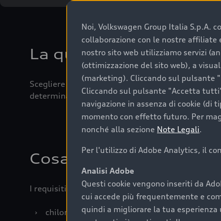
Noi, Volkswagen Group Italia S.p.A. con
collaborazione con le nostre affiliat
La qualità di acquistar
nostro sito web utilizziamo servizi (an
(ottimizzazione del sito web), a visua
(marketing). Cliccando sul pulsante "G
Scegliere un’auto usata è una decisione che coniug
Cliccando sul pulsante "Accetta tutti"
determinanti come la garanzia inclusa e l’affidabi
navigazione in assenza di cookie (di t
momento con effetto futuro. Per maggi
nonché alla sezione
Note Legali
.
Per l'utilizzo di Adobe Analytics, il c
Cosa sapere prima di a
Analisi Adobe
Questi cookie vengono inseriti da Ado
I requisiti fondamentali da considerare prima di a
cui accede più frequentemente e come 
quindi a migliorare la tua esperienza 
›
chilometraggio: un valore contenuto corrispo