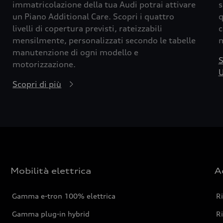
immatricolazione della tua Audi potrai attivare
s
un Piano Additional Care. Scopri i quattro
q
livelli di copertura previsti, rateizzabili
c
mensilmente, personalizzati secondo le tabelle
m
manutenzione di ogni modello e
S
motorizzazione.
U
Scopri di più
Mobilità elettrica
A
Gamma e-tron 100% elettrica
R
Gamma plug-in hybrid
Ri