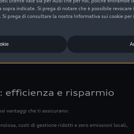
ell'utente vale sia per Audi che per noi, poiché entrambe le p
 completa della vettura certifica una manutenzione costa
ità sopra indicate. Si prega di notare che è possibile revocare
Si prega di consultare la nostra Informativa sui cookie per 
una buona conservazione evidenzia cura e attenzione del pr
componenti principali in ottimo stato garantiscono prestaz
iciale Audi che offre l’usato garantito tramite Audi Prima
ookie
Ac
 e coperto da garanzia fino a 4 anni per una maggiore tute
: efficienza e risparmio
osi vantaggi che ti assicurano:
nziosa, costi di gestione ridotti e zero emissioni locali,