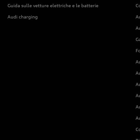
Guida sulle vetture elettriche e le batterie
Co
Audi charging
Au
Au
G
Fo
A
A
A
Au
A
A
C