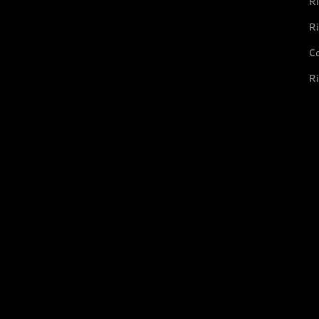
Ri
Ri
Co
Ri