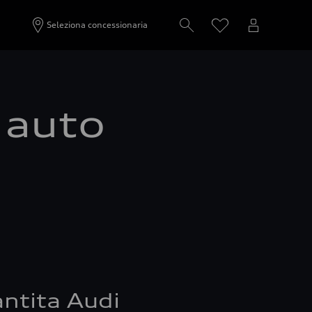
Seleziona concessionaria
a auto
ntita Audi