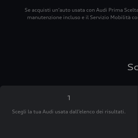
Se acquisti un’auto usata con Audi Prima Scelta
manutenzione incluso e il Servizio Mobilità con
Sc
1
Scegli la tua Audi usata dall’elenco dei risultati.