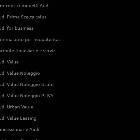
nfronta i modelli Audi
di Prima Scelta :plus
di for business
amma auto per neopatentati
rmule finanziarie e servizi
udi Value
udi Value Noleggio
udi Value Noleggio Usato
di Value Noleggio P. IVA
udi Urban Value
udi Value Leasing
oncessionarie Audi