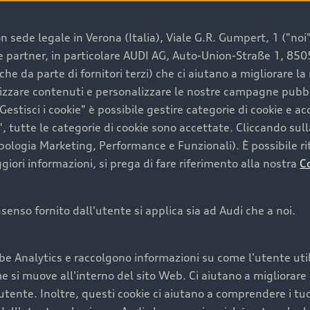
 sede legale in Verona (Italia), Viale G.R. Gumpert, 1 ("noi", 
e e partner, in particolare AUDI AG, Auto-Union-Straße 1, 85
e un’auto usata Audi
che da parte di fornitori terzi) che ci aiutano a migliorare l
lizzare contenuti e personalizzare le nostre campagne pubbli
estisci i cookie" è possibile gestire categorie di cookie e a
a convenienza, affidabilità e sostenibilità. Per fare un ac
, tutte le categorie di cookie sono accettate. Cliccando sull
lità del marchio. Audi offre l’auto usata perfetta tramite
ipologia Marketing, Performance e Funzionali). È possibile rit
ori informazioni, si prega di fare riferimento alla nostra
C
onsenso fornito dall'utente si applica sia ad Audi che a noi.
cquistare la tua prossima 
be Analytics e raccolgono informazioni su come l'utente utili
cquistare un’auto usata, oltre al prezzo e all'aspetto, son
si muove all'interno del sito Web. Ci aiutano a migliorare la
utente. Inoltre, questi cookie ci aiutano a comprendere i tuo
nde a uno stato migliore del veicolo e a una maggiore du