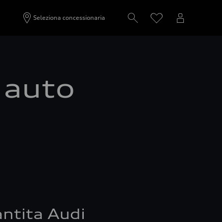
Seleziona concessionaria
a auto
ntita Audi