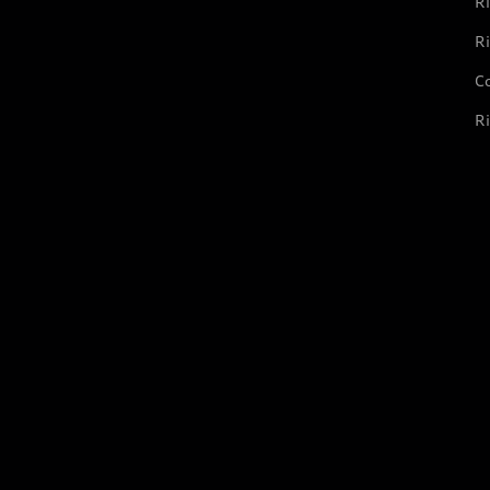
Ri
Ri
Co
Ri