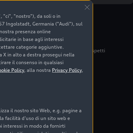
"ci", "nostro"), da soli o in
057 Ingolstadt, Germania ("Audi"), sul
a nostra presenza online
citarie in base agli interessi
ccettare categorie aggiuntive.
quisto sicuro, è essenziale considerare aspetti
a X in alto a destra prosegui nella
 Audi Prima Scelta :plus
irare il consenso in qualsiasi
ookie Policy
, alla nostra
Privacy Policy
,
auto
zza il nostro sito Web, e.g. pagine a
o:
 facilità d'uso di un sito web e
i interessi in modo da fornirti
rata nel tempo;