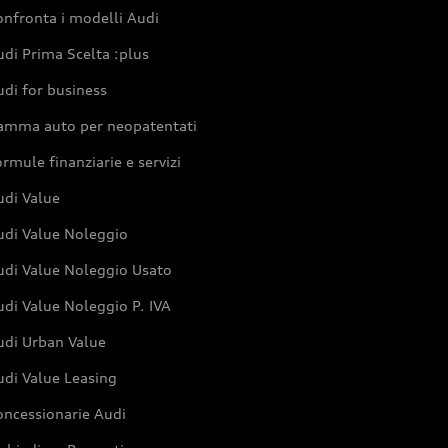
nfronta i modelli Audi
di Prima Scelta :plus
di for business
amma auto per neopatentati
rmule finanziarie e servizi
udi Value
udi Value Noleggio
udi Value Noleggio Usato
di Value Noleggio P. IVA
udi Urban Value
udi Value Leasing
oncessionarie Audi