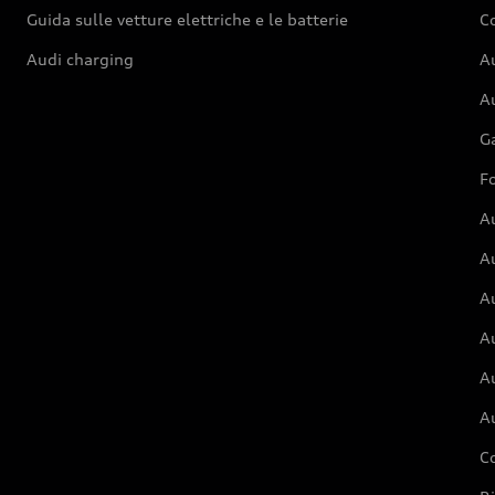
Guida sulle vetture elettriche e le batterie
Co
Audi charging
Au
Au
G
Fo
A
A
A
Au
A
A
C