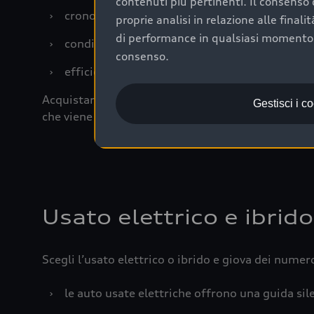
contenuti più pertinenti. Il consenso d
›
cronologia dei tagliandi: una documentazione
proprie analisi in relazione alle final
di performance in qualsiasi momento. 
›
condizioni della carrozzeria e degli interni: 
consenso.
›
efficienza meccanica: motore, trasmissione e 
Acquistare un’auto usata in una Concessionaria uff
Gestisci i c
che viene sottoposto a 110 controlli approfonditi
Usato elettrico e ibrido
Scegli l’usato elettrico o ibrido e giova dei numer
›
le auto usate elettriche offrono una guida sile