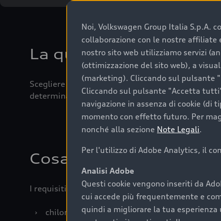
Noi, Volkswagen Group Italia S.p.A. con
collaborazione con le nostre affiliat
La qualità di acquistar
nostro sito web utilizziamo servizi (an
(ottimizzazione del sito web), a visua
(marketing). Cliccando sul pulsante "G
Scegliere un’auto usata è una decisione che coniug
Cliccando sul pulsante "Accetta tutti"
determinanti come la garanzia inclusa e l’affidabi
navigazione in assenza di cookie (di t
momento con effetto futuro. Per maggi
nonché alla sezione
Note Legali
.
Per l'utilizzo di Adobe Analytics, il c
Cosa sapere prima di a
Analisi Adobe
Questi cookie vengono inseriti da Ado
I requisiti fondamentali da considerare prima di a
cui accede più frequentemente e come 
quindi a migliorare la tua esperienza 
›
chilometraggio: un valore contenuto corrispo