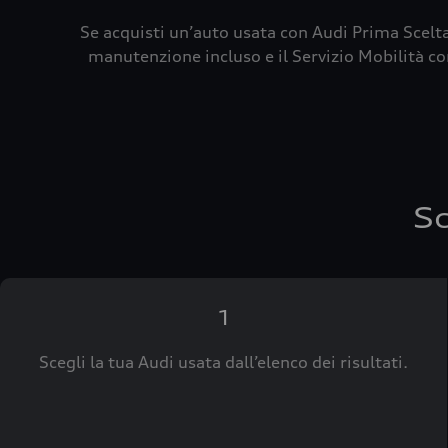
Se acquisti un’auto usata con Audi Prima Scelta
manutenzione incluso e il Servizio Mobilità con
Sc
1
Scegli la tua Audi usata dall’elenco dei risultati.