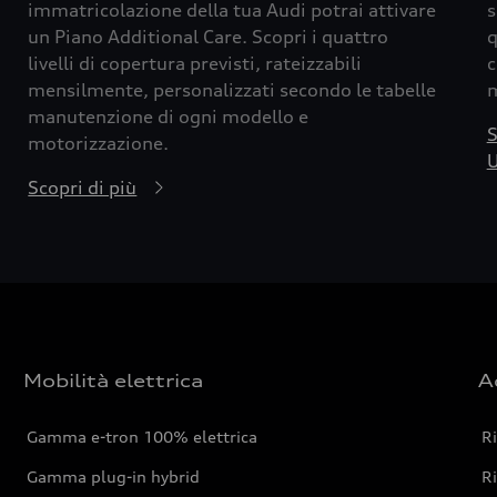
immatricolazione della tua Audi potrai attivare
s
un Piano Additional Care. Scopri i quattro
q
livelli di copertura previsti, rateizzabili
c
mensilmente, personalizzati secondo le tabelle
m
manutenzione di ogni modello e
S
motorizzazione.
U
Scopri di più
Mobilità elettrica
A
Gamma e-tron 100% elettrica
R
Gamma plug-in hybrid
Ri