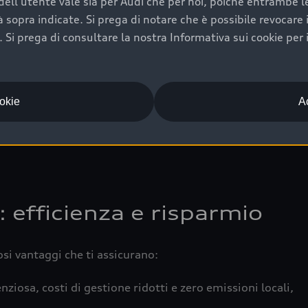
ell'utente vale sia per Audi che per noi, poiché entrambe le p
 completa della vettura certifica una manutenzione costa
ità sopra indicate. Si prega di notare che è possibile revocare
Si prega di consultare la nostra Informativa sui cookie per 
una buona conservazione evidenzia cura e attenzione del pr
componenti principali in ottimo stato garantiscono prestaz
iciale Audi che offre l’usato garantito tramite Audi Prima
ookie
Ac
 e coperto da garanzia fino a 4 anni per una maggiore tute
: efficienza e risparmio
osi vantaggi che ti assicurano:
nziosa, costi di gestione ridotti e zero emissioni locali,