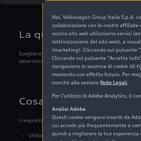
Noi, Volkswagen Group Italia S.p.A. con
collaborazione con le nostre affiliat
La qualità di acquistar
nostro sito web utilizziamo servizi (an
(ottimizzazione del sito web), a visua
(marketing). Cliccando sul pulsante "G
Scegliere un’auto usata è una decisione che coniug
Cliccando sul pulsante "Accetta tutti"
determinanti come la garanzia inclusa e l’affidabi
navigazione in assenza di cookie (di t
momento con effetto futuro. Per maggi
nonché alla sezione
Note Legali
.
Per l'utilizzo di Adobe Analytics, il c
Cosa sapere prima di a
Analisi Adobe
Questi cookie vengono inseriti da Ado
I requisiti fondamentali da considerare prima di a
cui accede più frequentemente e come 
quindi a migliorare la tua esperienza 
›
chilometraggio: un valore contenuto corrispo