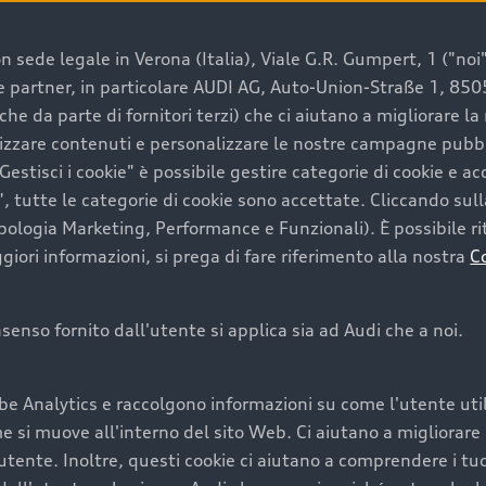
 sede legale in Verona (Italia), Viale G.R. Gumpert, 1 ("noi", 
e e partner, in particolare AUDI AG, Auto-Union-Straße 1, 85
e un’auto usata Audi
che da parte di fornitori terzi) che ci aiutano a migliorare l
lizzare contenuti e personalizzare le nostre campagne pubbli
estisci i cookie" è possibile gestire categorie di cookie e a
a convenienza, affidabilità e sostenibilità. Per fare un ac
, tutte le categorie di cookie sono accettate. Cliccando sull
lità del marchio. Audi offre l’auto usata perfetta tramite
ipologia Marketing, Performance e Funzionali). È possibile rit
ori informazioni, si prega di fare riferimento alla nostra
C
onsenso fornito dall'utente si applica sia ad Audi che a noi.
cquistare la tua prossima 
be Analytics e raccolgono informazioni su come l'utente utili
cquistare un’auto usata, oltre al prezzo e all'aspetto, son
si muove all'interno del sito Web. Ci aiutano a migliorare la
utente. Inoltre, questi cookie ci aiutano a comprendere i tuo
nde a uno stato migliore del veicolo e a una maggiore du