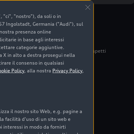
"ci", "nostro"), da soli o in
057 Ingolstadt, Germania ("Audi"), sul
a nostra presenza online
citarie in base agli interessi
ccettare categorie aggiuntive.
quisto sicuro, è essenziale considerare aspetti
a X in alto a destra prosegui nella
 Audi Prima Scelta :plus
irare il consenso in qualsiasi
ookie Policy
, alla nostra
Privacy Policy
,
auto
zza il nostro sito Web, e.g. pagine a
o:
 facilità d'uso di un sito web e
i interessi in modo da fornirti
rata nel tempo;