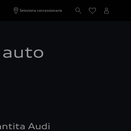
Seleziona concessionaria
a auto
ntita Audi