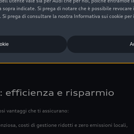
ell'utente vale sia per Audi che per noi, poiché entrambe le p
 completa della vettura certifica una manutenzione costa
ità sopra indicate. Si prega di notare che è possibile revocare
Si prega di consultare la nostra Informativa sui cookie per 
una buona conservazione evidenzia cura e attenzione del pr
componenti principali in ottimo stato garantiscono prestaz
iciale Audi che offre l’usato garantito tramite Audi Prima
ookie
Ac
 e coperto da garanzia fino a 4 anni per una maggiore tute
: efficienza e risparmio
osi vantaggi che ti assicurano:
nziosa, costi di gestione ridotti e zero emissioni locali,