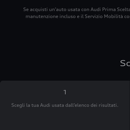
Se acquisti un’auto usata con Audi Prima Scelta
manutenzione incluso e il Servizio Mobilità con
Sc
1
Scegli la tua Audi usata dall’elenco dei risultati.