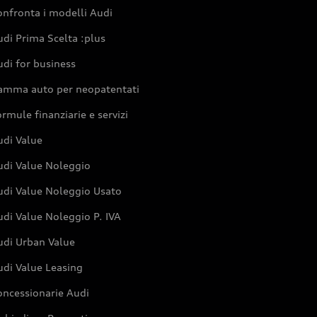
nfronta i modelli Audi
di Prima Scelta :plus
di for business
amma auto per neopatentati
rmule finanziarie e servizi
udi Value
udi Value Noleggio
udi Value Noleggio Usato
di Value Noleggio P. IVA
udi Urban Value
udi Value Leasing
oncessionarie Audi