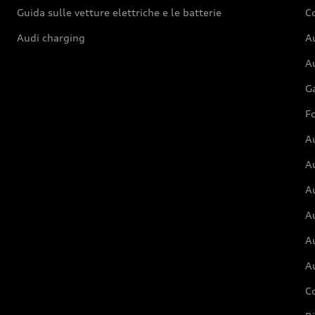
Guida sulle vetture elettriche e le batterie
Co
Audi charging
Au
Au
G
Fo
A
A
A
Au
A
A
C