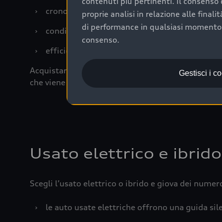
contenuti più pertinenti. Il consenso d
›
cronologia dei tagliandi: una documentazione
proprie analisi in relazione alle final
di performance in qualsiasi momento. 
›
condizioni della carrozzeria e degli interni: 
consenso.
›
efficienza meccanica: motore, trasmissione e 
Acquistare un’auto usata in una Concessionaria uff
Gestisci i c
che viene sottoposto a 110 controlli approfonditi
Usato elettrico e ibrido
Scegli l’usato elettrico o ibrido e giova dei numer
›
le auto usate elettriche offrono una guida sile