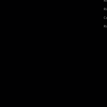
Ri
Ri
Co
Ri