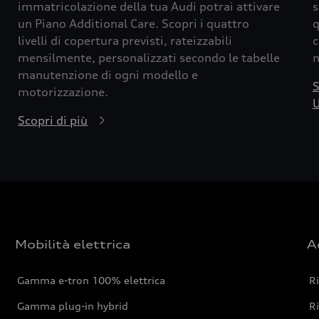
immatricolazione della tua Audi potrai attivare
s
un Piano Additional Care. Scopri i quattro
q
livelli di copertura previsti, rateizzabili
c
mensilmente, personalizzati secondo le tabelle
m
manutenzione di ogni modello e
S
motorizzazione.
U
Scopri di più
Mobilità elettrica
A
Gamma e-tron 100% elettrica
R
Gamma plug-in hybrid
Ri