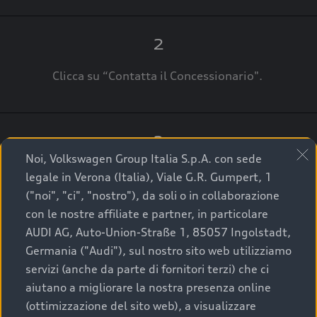
2
Clicca su “Contatta il Concessionario".
3
Noi, Volkswagen Group Italia S.p.A. con sede
A breve verrai ricontattato dal Customer Care
legale in Verona (Italia), Viale G.R. Gumpert, 1
Audi Center o direttamente dal Concessionario
("noi", "ci", "nostro"), da soli o in collaborazione
che ti supporterà per finalizzare la tua richiesta.
con le nostre affiliate e partner, in particolare
AUDI AG, Auto-Union-Straße 1, 85057 Ingolstadt,
Germania ("Audi"), sul nostro sito web utilizziamo
servizi (anche da parte di fornitori terzi) che ci
La qualità di acquistare
aiutano a migliorare la nostra presenza online
(ottimizzazione del sito web), a visualizzare
un’auto usata Audi