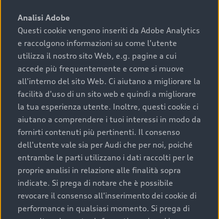
sono:
Analisi Adobe
Questi cookie vengono inseriti da Adobe Analytics
›
chilometraggio: un valore contenuto corrisponde a
e raccolgono informazioni su come l'utente
uno stato migliore del veicolo e a una maggiore
durata nel tempo;
utilizza il nostro sito Web, e.g. pagine a cui
accede più frequentemente e come si muove
›
cronologia dei tagliandi: una documentazione
all'interno del sito Web. Ci aiutano a migliorare la
completa della vettura certifica una manutenzione
facilità d'uso di un sito web e quindi a migliorare
costante e accurata;
la tua esperienza utente. Inoltre, questi cookie ci
›
condizioni della carrozzeria e degli interni: una
aiutano a comprendere i tuoi interessi in modo da
buona conservazione evidenzia cura e attenzione del
fornirti contenuti più pertinenti. Il consenso
precedente proprietario;
dell'utente vale sia per Audi che per noi, poiché
entrambe le parti utilizzano i dati raccolti per le
›
efficienza meccanica: motore, trasmissione e
proprie analisi in relazione alle finalità sopra
componenti principali in ottimo stato garantiscono
indicate. Si prega di notare che è possibile
prestazioni affidabili e sicure.
revocare il consenso all'inserimento dei cookie di
Acquistare un’auto usata in una Concessionaria ufficiale
performance in qualsiasi momento. Si prega di
Audi che offre l’usato garantito tramite Audi Prima