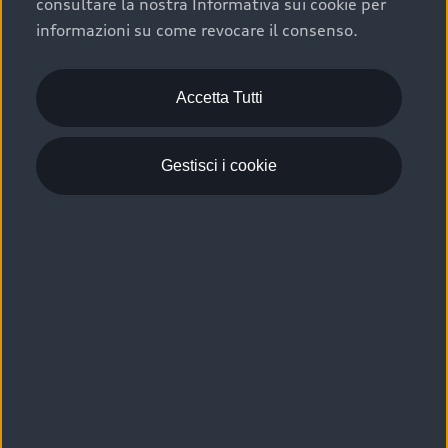
consultare la nostra Informativa sui cookie per
Scelta :plus, significa affidarsi ad un prodotto che viene
informazioni su come revocare il consenso.
sottoposto a 110 controlli approfonditi e coperto da
garanzia fino a 4 anni per una maggiore tutela del tuo
acquisto.
Accetta Tutti
Gestisci i cookie
Usato elettrico e ibrido:
efficienza e risparmio
Scegli l’usato elettrico o ibrido e giova dei numerosi
vantaggi che ti assicurano:
›
le auto usate elettriche offrono una guida silenziosa,
costi di gestione ridotti e zero emissioni locali,
›
mentre le auto usate ibride combinano efficienza e