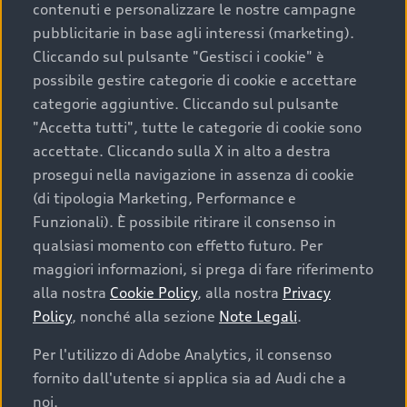
contenuti e personalizzare le nostre campagne
pubblicitarie in base agli interessi (marketing).
Scegliere un’auto usata è una decisione che coniuga
Cliccando sul pulsante "Gestisci i cookie" è
convenienza, affidabilità e sostenibilità. Per fare un
possibile gestire categorie di cookie e accettare
acquisto sicuro, è essenziale considerare aspetti
categorie aggiuntive. Cliccando sul pulsante
determinanti come la garanzia inclusa e l’affidabilità del
"Accetta tutti", tutte le categorie di cookie sono
marchio. Audi offre l’auto usata perfetta tramite Audi
accettate. Cliccando sulla X in alto a destra
Prima Scelta :plus
prosegui nella navigazione in assenza di cookie
(di tipologia Marketing, Performance e
Funzionali). È possibile ritirare il consenso in
qualsiasi momento con effetto futuro. Per
Cosa sapere prima di
maggiori informazioni, si prega di fare riferimento
acquistare la tua prossima
alla nostra
Cookie Policy
, alla nostra
Privacy
Policy
, nonché alla sezione
Note Legali
.
auto
Per l'utilizzo di Adobe Analytics, il consenso
fornito dall'utente si applica sia ad Audi che a
I requisiti fondamentali da considerare prima di
acquistare un’auto usata, oltre al prezzo e all'aspetto,
noi.