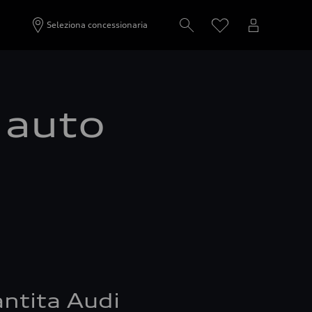
Seleziona concessionaria
a auto
ntita Audi