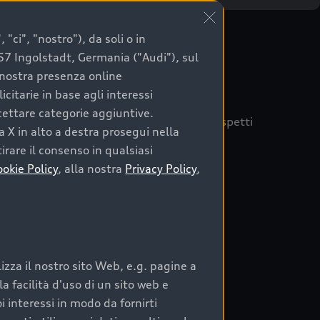
"ci", "nostro"), da soli o in
057 Ingolstadt, Germania ("Audi"), sul
a nostra presenza online
citarie in base agli interessi
ccettare categorie aggiuntive.
quisto sicuro, è essenziale considerare aspetti
a X in alto a destra prosegui nella
 Audi Prima Scelta :plus
irare il consenso in qualsiasi
ookie Policy
, alla nostra
Privacy Policy
,
auto
zza il nostro sito Web, e.g. pagine a
o:
 facilità d'uso di un sito web e
i interessi in modo da fornirti
rata nel tempo;