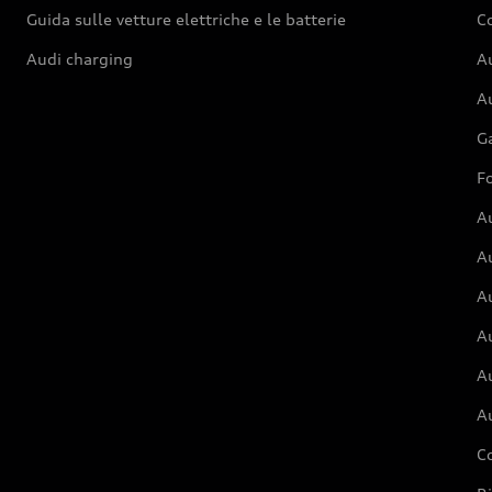
Guida sulle vetture elettriche e le batterie
Co
Audi charging
Au
Au
G
Fo
A
A
A
Au
A
A
C