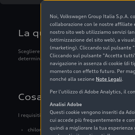
Noi, Volkswagen Group Italia S.p.A. con
collaborazione con le nostre affiliat
La qualità di acquistar
nostro sito web utilizziamo servizi (an
(ottimizzazione del sito web), a visua
(marketing). Cliccando sul pulsante "G
Scegliere un’auto usata è una decisione che coniug
Cliccando sul pulsante "Accetta tutti"
determinanti come la garanzia inclusa e l’affidabi
navigazione in assenza di cookie (di t
momento con effetto futuro. Per maggi
nonché alla sezione
Note Legali
.
Per l'utilizzo di Adobe Analytics, il c
Cosa sapere prima di a
Analisi Adobe
Questi cookie vengono inseriti da Ado
I requisiti fondamentali da considerare prima di a
cui accede più frequentemente e come 
quindi a migliorare la tua esperienza 
›
chilometraggio: un valore contenuto corrispo