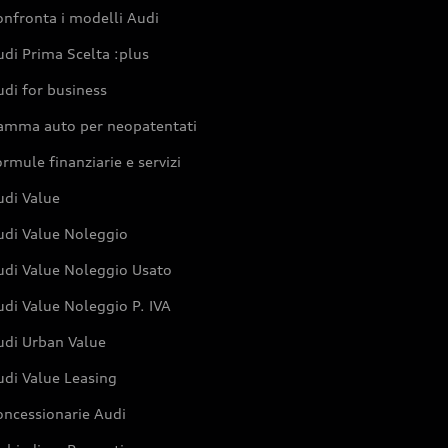
nfronta i modelli Audi
di Prima Scelta :plus
di for business
amma auto per neopatentati
rmule finanziarie e servizi
udi Value
udi Value Noleggio
udi Value Noleggio Usato
di Value Noleggio P. IVA
udi Urban Value
udi Value Leasing
oncessionarie Audi