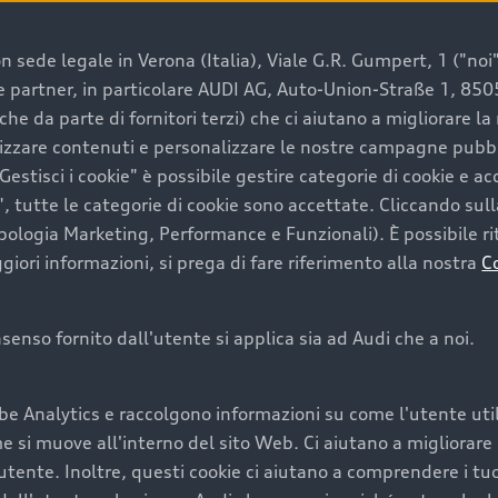
 sede legale in Verona (Italia), Viale G.R. Gumpert, 1 ("noi", 
e e partner, in particolare AUDI AG, Auto-Union-Straße 1, 85
e un’auto usata Audi
che da parte di fornitori terzi) che ci aiutano a migliorare l
lizzare contenuti e personalizzare le nostre campagne pubbli
estisci i cookie" è possibile gestire categorie di cookie e a
a convenienza, affidabilità e sostenibilità. Per fare un ac
, tutte le categorie di cookie sono accettate. Cliccando sull
lità del marchio. Audi offre l’auto usata perfetta tramite
ipologia Marketing, Performance e Funzionali). È possibile rit
ori informazioni, si prega di fare riferimento alla nostra
C
onsenso fornito dall'utente si applica sia ad Audi che a noi.
cquistare la tua prossima 
be Analytics e raccolgono informazioni su come l'utente utili
cquistare un’auto usata, oltre al prezzo e all'aspetto, son
si muove all'interno del sito Web. Ci aiutano a migliorare la
utente. Inoltre, questi cookie ci aiutano a comprendere i tuo
nde a uno stato migliore del veicolo e a una maggiore du