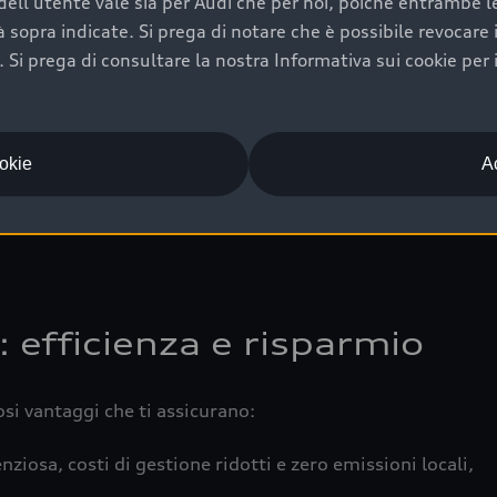
ell'utente vale sia per Audi che per noi, poiché entrambe le p
 completa della vettura certifica una manutenzione costa
ità sopra indicate. Si prega di notare che è possibile revocare
Si prega di consultare la nostra Informativa sui cookie per 
una buona conservazione evidenzia cura e attenzione del pr
componenti principali in ottimo stato garantiscono prestaz
iciale Audi che offre l’usato garantito tramite Audi Prima
ookie
Ac
 e coperto da garanzia fino a 4 anni per una maggiore tute
: efficienza e risparmio
osi vantaggi che ti assicurano:
nziosa, costi di gestione ridotti e zero emissioni locali,