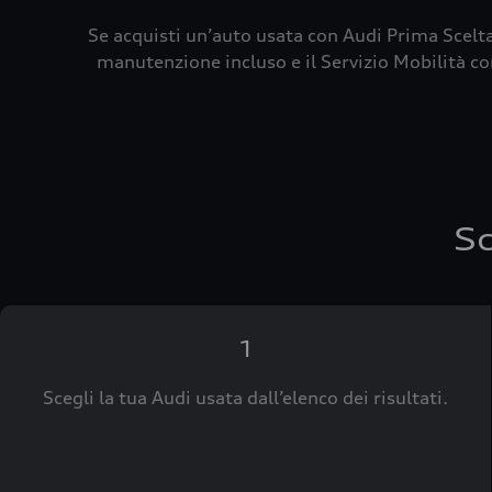
Se acquisti un’auto usata con Audi Prima Scelta
manutenzione incluso e il Servizio Mobilità con
Sc
1
Scegli la tua Audi usata dall’elenco dei risultati.