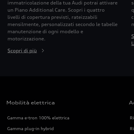
immatricolazione della tua Audi potrai attivare
s
un Piano Additional Care. Scopri i quattro
q
livelli di copertura previsti, rateizzabili
c
mensilmente, personalizzati secondo le tabelle
m
manutenzione di ogni modello e
S
motorizzazione.
U
Scopri di più
Mobilità elettrica
A
Gamma e-tron 100% elettrica
R
Gamma plug-in hybrid
Ri