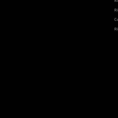
Ri
Ri
Co
Ri