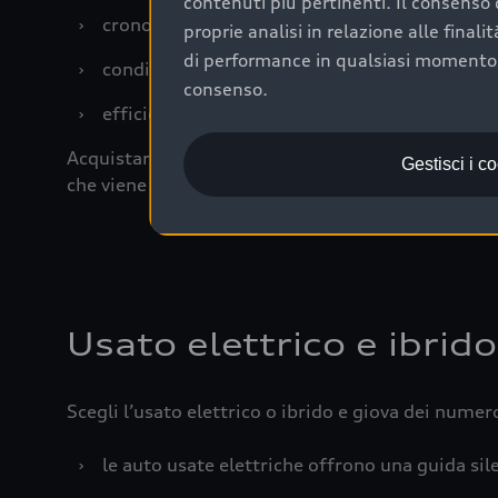
contenuti più pertinenti. Il consenso d
›
cronologia dei tagliandi: una documentazione
proprie analisi in relazione alle final
di performance in qualsiasi momento. 
›
condizioni della carrozzeria e degli interni: 
consenso.
›
efficienza meccanica: motore, trasmissione e 
Acquistare un’auto usata in una Concessionaria uff
Gestisci i c
che viene sottoposto a 110 controlli approfonditi
Usato elettrico e ibrido
Scegli l’usato elettrico o ibrido e giova dei numer
›
le auto usate elettriche offrono una guida sile