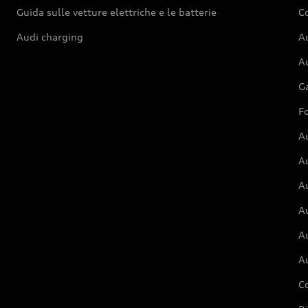
Guida sulle vetture elettriche e le batterie
Co
Audi charging
Au
Au
G
Fo
A
A
A
Au
A
A
C