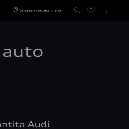
Seleziona concessionaria
a auto
ntita Audi