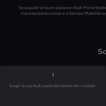
Se acquisti un’auto usata con Audi Prima Scelta
manutenzione incluso e il Servizio Mobilità con
Sc
1
Scegli la tua Audi usata dall’elenco dei risultati.