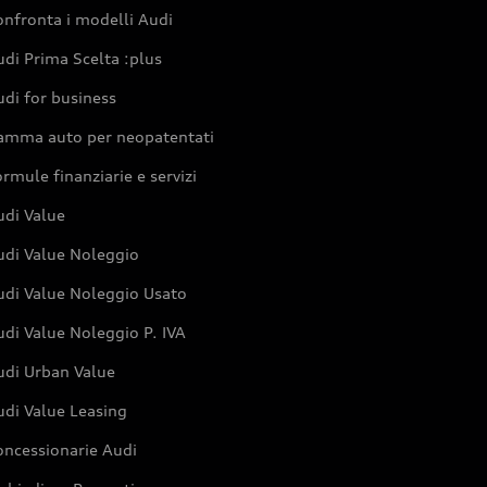
nfronta i modelli Audi
di Prima Scelta :plus
di for business
amma auto per neopatentati
rmule finanziarie e servizi
udi Value
udi Value Noleggio
udi Value Noleggio Usato
di Value Noleggio P. IVA
udi Urban Value
udi Value Leasing
oncessionarie Audi