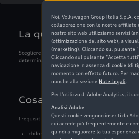
Noi, Volkswagen Group Italia S.p.A. con
collaborazione con le nostre affiliat
La qualità di acquistar
nostro sito web utilizziamo servizi (an
(ottimizzazione del sito web), a visua
(marketing). Cliccando sul pulsante "G
Scegliere un’auto usata è una decisione che coniug
Cliccando sul pulsante "Accetta tutti"
determinanti come la garanzia inclusa e l’affidabi
navigazione in assenza di cookie (di t
momento con effetto futuro. Per maggi
nonché alla sezione
Note Legali
.
Per l'utilizzo di Adobe Analytics, il c
Cosa sapere prima di a
Analisi Adobe
Questi cookie vengono inseriti da Ado
I requisiti fondamentali da considerare prima di a
cui accede più frequentemente e come 
quindi a migliorare la tua esperienza 
›
chilometraggio: un valore contenuto corrispo