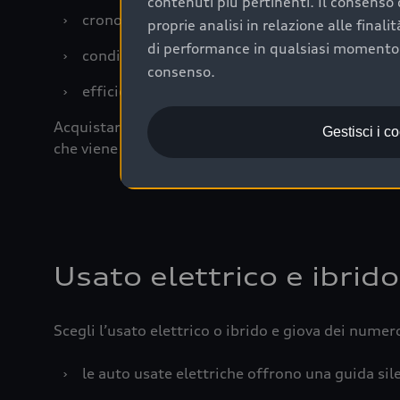
contenuti più pertinenti. Il consenso d
›
cronologia dei tagliandi: una documentazione
proprie analisi in relazione alle final
di performance in qualsiasi momento. 
›
condizioni della carrozzeria e degli interni: 
consenso.
›
efficienza meccanica: motore, trasmissione e 
Acquistare un’auto usata in una Concessionaria uff
Gestisci i c
che viene sottoposto a 110 controlli approfonditi
Usato elettrico e ibrido
Scegli l’usato elettrico o ibrido e giova dei numer
›
le auto usate elettriche offrono una guida sile