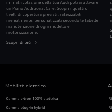
immatricolazione della tua Audi potrai attivare
s
un Piano Additional Care. Scopri i quattro
q
livelli di copertura previsti, rateizzabili
c
mensilmente, personalizzati secondo le tabelle
m
manutenzione di ogni modello e
S
motorizzazione.
U
Scopri di più
Mobilità elettrica
A
Gamma e-tron 100% elettrica
R
Gamma plug-in hybrid
Ri