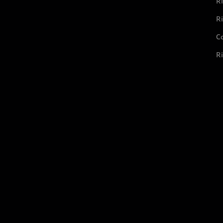
Ri
Ri
Co
Ri