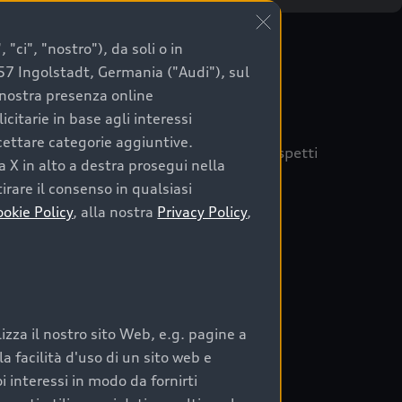
"ci", "nostro"), da soli o in
057 Ingolstadt, Germania ("Audi"), sul
a nostra presenza online
citarie in base agli interessi
ccettare categorie aggiuntive.
quisto sicuro, è essenziale considerare aspetti
a X in alto a destra prosegui nella
 Audi Prima Scelta :plus
irare il consenso in qualsiasi
ookie Policy
, alla nostra
Privacy Policy
,
auto
zza il nostro sito Web, e.g. pagine a
o:
 facilità d'uso di un sito web e
i interessi in modo da fornirti
rata nel tempo;