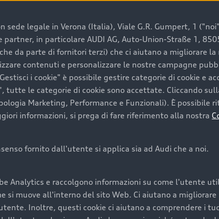
 sede legale in Verona (Italia), Viale G.R. Gumpert, 1 ("noi", 
e e partner, in particolare AUDI AG, Auto-Union-Straße 1, 85
e un’auto usata Audi
che da parte di fornitori terzi) che ci aiutano a migliorare l
lizzare contenuti e personalizzare le nostre campagne pubbli
estisci i cookie" è possibile gestire categorie di cookie e a
a convenienza, affidabilità e sostenibilità. Per fare un ac
, tutte le categorie di cookie sono accettate. Cliccando sull
lità del marchio. Audi offre l’auto usata perfetta tramite
ipologia Marketing, Performance e Funzionali). È possibile rit
ori informazioni, si prega di fare riferimento alla nostra
C
onsenso fornito dall'utente si applica sia ad Audi che a noi.
cquistare la tua prossima 
be Analytics e raccolgono informazioni su come l'utente utili
cquistare un’auto usata, oltre al prezzo e all'aspetto, son
si muove all'interno del sito Web. Ci aiutano a migliorare la
utente. Inoltre, questi cookie ci aiutano a comprendere i tuo
nde a uno stato migliore del veicolo e a una maggiore du