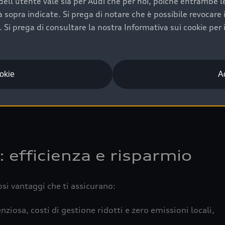
ell'utente vale sia per Audi che per noi, poiché entrambe le p
 completa della vettura certifica una manutenzione costa
ità sopra indicate. Si prega di notare che è possibile revocare
Si prega di consultare la nostra Informativa sui cookie per 
una buona conservazione evidenzia cura e attenzione del pr
componenti principali in ottimo stato garantiscono prestaz
iciale Audi che offre l’usato garantito tramite Audi Prima
ookie
Ac
 e coperto da garanzia fino a 4 anni per una maggiore tute
: efficienza e risparmio
osi vantaggi che ti assicurano:
nziosa, costi di gestione ridotti e zero emissioni locali,