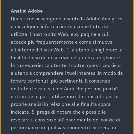
sono:
Analisi Adobe
Questi cookie vengono inseriti da Adobe Analytics
›
chilometraggio: un valore contenuto corrisponde a
e raccolgono informazioni su come l'utente
uno stato migliore del veicolo e a una maggiore
durata nel tempo;
utilizza il nostro sito Web, e.g. pagine a cui
accede più frequentemente e come si muove
›
cronologia dei tagliandi: una documentazione
all'interno del sito Web. Ci aiutano a migliorare la
completa della vettura certifica una manutenzione
facilità d'uso di un sito web e quindi a migliorare
costante e accurata;
la tua esperienza utente. Inoltre, questi cookie ci
›
condizioni della carrozzeria e degli interni: una
aiutano a comprendere i tuoi interessi in modo da
buona conservazione evidenzia cura e attenzione del
fornirti contenuti più pertinenti. Il consenso
precedente proprietario;
dell'utente vale sia per Audi che per noi, poiché
entrambe le parti utilizzano i dati raccolti per le
›
efficienza meccanica: motore, trasmissione e
proprie analisi in relazione alle finalità sopra
componenti principali in ottimo stato garantiscono
indicate. Si prega di notare che è possibile
prestazioni affidabili e sicure.
revocare il consenso all'inserimento dei cookie di
Acquistare un’auto usata in una Concessionaria ufficiale
performance in qualsiasi momento. Si prega di
Audi che offre l’usato garantito tramite Audi Prima