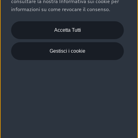
consultare la nostra Informativa sui cookie per
Scelta :plus, significa affidarsi ad un prodotto che viene
informazioni su come revocare il consenso.
sottoposto a 110 controlli approfonditi e coperto da
garanzia fino a 4 anni per una maggiore tutela del tuo
acquisto.
Accetta Tutti
Gestisci i cookie
Usato elettrico e ibrido:
efficienza e risparmio
Scegli l’usato elettrico o ibrido e giova dei numerosi
vantaggi che ti assicurano:
›
le auto usate elettriche offrono una guida silenziosa,
costi di gestione ridotti e zero emissioni locali,
›
mentre le auto usate ibride combinano efficienza e