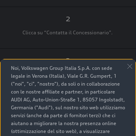
2
Clicca su “Contatta il Concessionario".
3
Noi, Volkswagen Group Italia S.p.A. con sede
A breve verrai ricontattato dal Customer Care
legale in Verona (Italia), Viale G.R. Gumpert, 1
Audi Center o direttamente dal Concessionario
("noi", "ci", "nostro"), da soli o in collaborazione
che ti supporterà per finalizzare la tua richiesta.
con le nostre affiliate e partner, in particolare
AUDI AG, Auto-Union-Straße 1, 85057 Ingolstadt,
Germania ("Audi"), sul nostro sito web utilizziamo
servizi (anche da parte di fornitori terzi) che ci
La qualità di acquistare
aiutano a migliorare la nostra presenza online
(ottimizzazione del sito web), a visualizzare
un’auto usata Audi