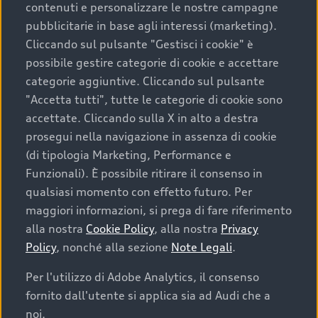
contenuti e personalizzare le nostre campagne
pubblicitarie in base agli interessi (marketing).
Scegliere un’auto usata è una decisione che coniuga
Cliccando sul pulsante "Gestisci i cookie" è
convenienza, affidabilità e sostenibilità. Per fare un
possibile gestire categorie di cookie e accettare
acquisto sicuro, è essenziale considerare aspetti
categorie aggiuntive. Cliccando sul pulsante
determinanti come la garanzia inclusa e l’affidabilità del
"Accetta tutti", tutte le categorie di cookie sono
marchio. Audi offre l’auto usata perfetta tramite Audi
accettate. Cliccando sulla X in alto a destra
Prima Scelta :plus
prosegui nella navigazione in assenza di cookie
(di tipologia Marketing, Performance e
Funzionali). È possibile ritirare il consenso in
qualsiasi momento con effetto futuro. Per
Cosa sapere prima di
maggiori informazioni, si prega di fare riferimento
acquistare la tua prossima
alla nostra
Cookie Policy
, alla nostra
Privacy
Policy
, nonché alla sezione
Note Legali
.
auto
Per l'utilizzo di Adobe Analytics, il consenso
fornito dall'utente si applica sia ad Audi che a
I requisiti fondamentali da considerare prima di
acquistare un’auto usata, oltre al prezzo e all'aspetto,
noi.