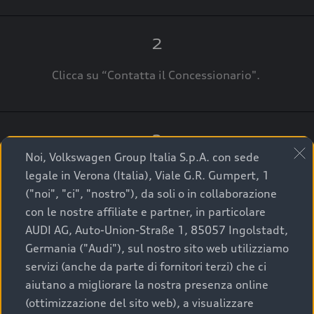
2
Clicca su “Contatta il Concessionario".
3
Noi, Volkswagen Group Italia S.p.A. con sede
A breve verrai ricontattato dal Customer Care
legale in Verona (Italia), Viale G.R. Gumpert, 1
Audi Center o direttamente dal Concessionario
("noi", "ci", "nostro"), da soli o in collaborazione
che ti supporterà per finalizzare la tua richiesta.
con le nostre affiliate e partner, in particolare
AUDI AG, Auto-Union-Straße 1, 85057 Ingolstadt,
Germania ("Audi"), sul nostro sito web utilizziamo
servizi (anche da parte di fornitori terzi) che ci
La qualità di acquistare
aiutano a migliorare la nostra presenza online
(ottimizzazione del sito web), a visualizzare
un’auto usata Audi