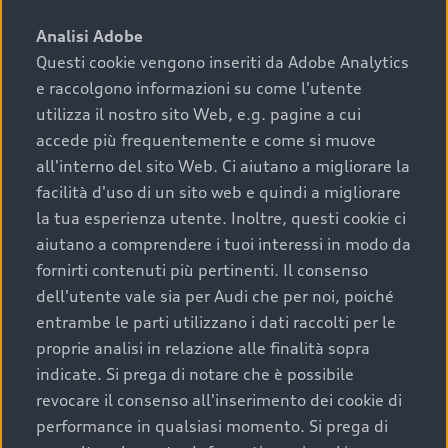
sono:
Analisi Adobe
Questi cookie vengono inseriti da Adobe Analytics
›
chilometraggio: un valore contenuto corrisponde a
e raccolgono informazioni su come l'utente
uno stato migliore del veicolo e a una maggiore
durata nel tempo;
utilizza il nostro sito Web, e.g. pagine a cui
accede più frequentemente e come si muove
›
cronologia dei tagliandi: una documentazione
all'interno del sito Web. Ci aiutano a migliorare la
completa della vettura certifica una manutenzione
facilità d'uso di un sito web e quindi a migliorare
costante e accurata;
la tua esperienza utente. Inoltre, questi cookie ci
›
condizioni della carrozzeria e degli interni: una
aiutano a comprendere i tuoi interessi in modo da
buona conservazione evidenzia cura e attenzione del
fornirti contenuti più pertinenti. Il consenso
precedente proprietario;
dell'utente vale sia per Audi che per noi, poiché
entrambe le parti utilizzano i dati raccolti per le
›
efficienza meccanica: motore, trasmissione e
proprie analisi in relazione alle finalità sopra
componenti principali in ottimo stato garantiscono
indicate. Si prega di notare che è possibile
prestazioni affidabili e sicure.
revocare il consenso all'inserimento dei cookie di
Acquistare un’auto usata in una Concessionaria ufficiale
performance in qualsiasi momento. Si prega di
Audi che offre l’usato garantito tramite Audi Prima