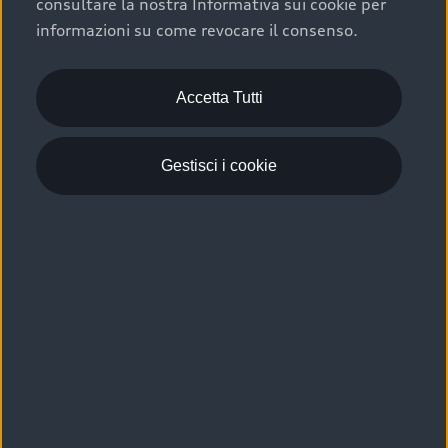
consultare la nostra Informativa sui cookie per
Scelta :plus, significa affidarsi ad un prodotto che viene
informazioni su come revocare il consenso.
sottoposto a 110 controlli approfonditi e coperto da
garanzia fino a 4 anni per una maggiore tutela del tuo
acquisto.
Accetta Tutti
Gestisci i cookie
Usato elettrico e ibrido:
efficienza e risparmio
Scegli l’usato elettrico o ibrido e giova dei numerosi
vantaggi che ti assicurano:
›
le auto usate elettriche offrono una guida silenziosa,
costi di gestione ridotti e zero emissioni locali,
›
mentre le auto usate ibride combinano efficienza e