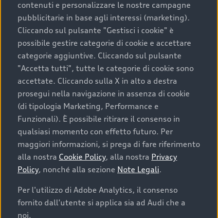
contenuti e personalizzare le nostre campagne
pubblicitarie in base agli interessi (marketing).
Scegliere un’auto usata è una decisione che coniuga
Cliccando sul pulsante "Gestisci i cookie" è
convenienza, affidabilità e sostenibilità. Per fare un
possibile gestire categorie di cookie e accettare
acquisto sicuro, è essenziale considerare aspetti
categorie aggiuntive. Cliccando sul pulsante
determinanti come la garanzia inclusa e l’affidabilità del
"Accetta tutti", tutte le categorie di cookie sono
marchio. Audi offre l’auto usata perfetta tramite Audi
accettate. Cliccando sulla X in alto a destra
Prima Scelta :plus
prosegui nella navigazione in assenza di cookie
(di tipologia Marketing, Performance e
Funzionali). È possibile ritirare il consenso in
qualsiasi momento con effetto futuro. Per
Cosa sapere prima di
maggiori informazioni, si prega di fare riferimento
acquistare la tua prossima
alla nostra
Cookie Policy
, alla nostra
Privacy
Policy
, nonché alla sezione
Note Legali
.
auto
Per l'utilizzo di Adobe Analytics, il consenso
fornito dall'utente si applica sia ad Audi che a
I requisiti fondamentali da considerare prima di
acquistare un’auto usata, oltre al prezzo e all'aspetto,
noi.