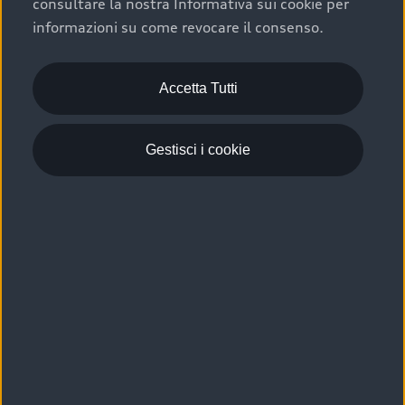
consultare la nostra Informativa sui cookie per
Scelta :plus, significa affidarsi ad un prodotto che viene
informazioni su come revocare il consenso.
sottoposto a 110 controlli approfonditi e coperto da
garanzia fino a 4 anni per una maggiore tutela del tuo
acquisto.
Accetta Tutti
Gestisci i cookie
Usato elettrico e ibrido:
efficienza e risparmio
Scegli l’usato elettrico o ibrido e giova dei numerosi
vantaggi che ti assicurano:
›
le auto usate elettriche offrono una guida silenziosa,
costi di gestione ridotti e zero emissioni locali,
›
mentre le auto usate ibride combinano efficienza e