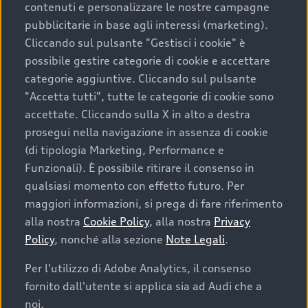
contenuti e personalizzare le nostre campagne
pubblicitarie in base agli interessi (marketing).
Scegliere un’auto usata è una decisione che coniuga
Cliccando sul pulsante "Gestisci i cookie" è
convenienza, affidabilità e sostenibilità. Per fare un
possibile gestire categorie di cookie e accettare
acquisto sicuro, è essenziale considerare aspetti
categorie aggiuntive. Cliccando sul pulsante
determinanti come la garanzia inclusa e l’affidabilità del
"Accetta tutti", tutte le categorie di cookie sono
marchio. Audi offre l’auto usata perfetta tramite Audi
accettate. Cliccando sulla X in alto a destra
Prima Scelta :plus
prosegui nella navigazione in assenza di cookie
(di tipologia Marketing, Performance e
Funzionali). È possibile ritirare il consenso in
qualsiasi momento con effetto futuro. Per
Cosa sapere prima di
maggiori informazioni, si prega di fare riferimento
acquistare la tua prossima
alla nostra
Cookie Policy
, alla nostra
Privacy
Policy
, nonché alla sezione
Note Legali
.
auto
Per l'utilizzo di Adobe Analytics, il consenso
fornito dall'utente si applica sia ad Audi che a
I requisiti fondamentali da considerare prima di
acquistare un’auto usata, oltre al prezzo e all'aspetto,
noi.