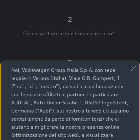
2
Clicca su “Contatta il Concessionario".
3
Noi, Volkswagen Group Italia S.p.A. con sede
A breve verrai ricontattato dal Customer Care
legale in Verona (Italia), Viale G.R. Gumpert, 1
Audi Center o direttamente dal Concessionario
("noi", "ci", "nostro"), da soli o in collaborazione
che ti supporterà per finalizzare la tua richiesta.
con le nostre affiliate e partner, in particolare
AUDI AG, Auto-Union-Straße 1, 85057 Ingolstadt,
Germania ("Audi"), sul nostro sito web utilizziamo
servizi (anche da parte di fornitori terzi) che ci
La qualità di acquistare
aiutano a migliorare la nostra presenza online
(ottimizzazione del sito web), a visualizzare
un’auto usata Audi