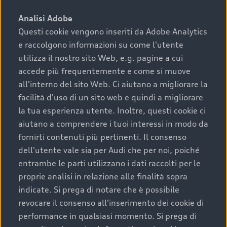
sono:
Analisi Adobe
Questi cookie vengono inseriti da Adobe Analytics
›
chilometraggio: un valore contenuto corrisponde a
e raccolgono informazioni su come l'utente
uno stato migliore del veicolo e a una maggiore
durata nel tempo;
utilizza il nostro sito Web, e.g. pagine a cui
accede più frequentemente e come si muove
›
cronologia dei tagliandi: una documentazione
all'interno del sito Web. Ci aiutano a migliorare la
completa della vettura certifica una manutenzione
facilità d'uso di un sito web e quindi a migliorare
costante e accurata;
la tua esperienza utente. Inoltre, questi cookie ci
›
condizioni della carrozzeria e degli interni: una
aiutano a comprendere i tuoi interessi in modo da
buona conservazione evidenzia cura e attenzione del
fornirti contenuti più pertinenti. Il consenso
precedente proprietario;
dell'utente vale sia per Audi che per noi, poiché
entrambe le parti utilizzano i dati raccolti per le
›
efficienza meccanica: motore, trasmissione e
proprie analisi in relazione alle finalità sopra
componenti principali in ottimo stato garantiscono
indicate. Si prega di notare che è possibile
prestazioni affidabili e sicure.
revocare il consenso all'inserimento dei cookie di
Acquistare un’auto usata in una Concessionaria ufficiale
performance in qualsiasi momento. Si prega di
Audi che offre l’usato garantito tramite Audi Prima